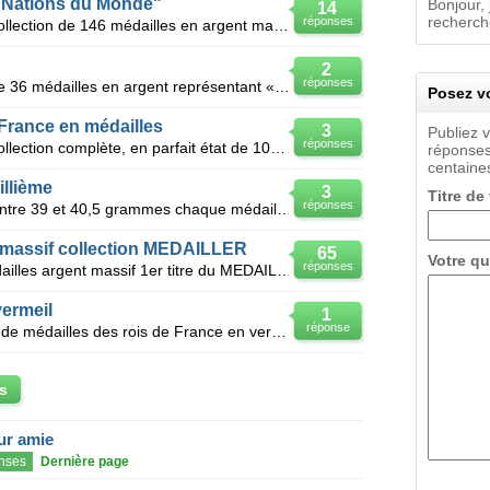
s Nations du Monde"
Bonjour, 
14
recherche
réponses
Bonjour, Je souhaite vendre une collection de 146 médailles en argent massif avec certificat d'a
2
réponses
Bonjour, Je vends une collection de 36 médailles en argent représentant « les plus célèbres autom
Posez vo
 France en médailles
3
Publiez 
réponses
Bonjour, Je souhaite vendre une collection complète, en parfait état de 100 pièces en argent av
réponses
centaines
illième
3
Titre de
réponses
Je vends 60 médailles en argent entre 39 et 40,5 grammes chaque médailles soit plus de 2 kilos d arg
 massif collection MEDAILLER
65
Votre qu
réponses
Comment et a qui vendre 100 médailles argent massif 1er titre du MEDAILLER FRANKLIN collection les
vermeil
1
réponse
Bonjour, je possède une collection de médailles des rois de France en vermeil, si quelqu'un interess
s
eur amie
nses
Dernière page