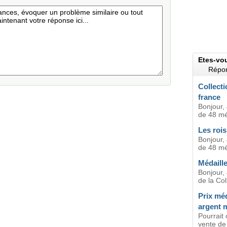
Etes-vo
Répon
Collecti
france
Bonjour, 
de 48 méd
Les rois
Bonjour, 
de 48 méd
Médaill
Bonjour,
de la Col
Prix méd
argent 
Pourrait 
vente de 