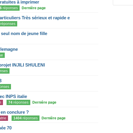
gratuites à imprimer
6
réponses
Dernière page
articuliers Très sérieux et rapide e
réponses
eul nom de jeune fille
llemagne
se
projet INJILI SHULENI
nses
3
onses
c INPS italie
n
74
réponses
Dernière page
e en conclure ?
trie
1404
réponses
Dernière page
née 70