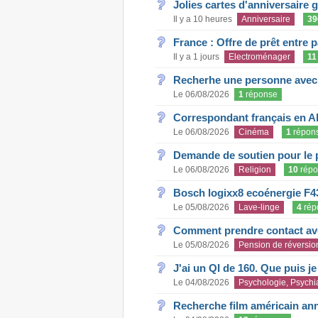
Jolies cartes d'anniversaire 
Il y a 10 heures
Anniversaire
39
France : Offre de prêt entre p
Il y a 1 jours
Electroménager
11
Recherhe une personne avec s
Le 06/08/2026
1
réponse
Correspondant français en A
Le 06/08/2026
Cinéma
1
répon
Demande de soutien pour le 
Le 06/08/2026
Religion
10
répo
Bosch logixx8 ecoénergie F4
Le 05/08/2026
Lave-linge
4
rép
Comment prendre contact ave
Le 05/08/2026
Pension de réversio
J'ai un QI de 160. Que puis j
Le 04/08/2026
Psychologie, Psychia
Recherche film américain an