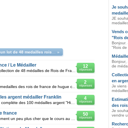
Je souha
medaille
JE souha
medailles
Vends co
"Rois d
Bonjour. 
"Rois de
vente d un lot de 48 medailles rois de france argent
»
Médaill
Bonjour,
ce / Le Médailler
12
de médail
réponses
Bonjour, Je souhaite vendre une collection de 48 médailles de Rois de France de 20gr d'argent cha
Collecti
en arge
2
réponses
Je viens 
Demande estimation coffret de 35 medailles des rois de france de hugue capet 987 a louis pillippe 1
médaille
es argent médailler Franklin
4
Estimati
réponses
Je suis propriétaire de la collection complète des 100 médailles argent "Histoire de France "commerc
des rois
Je souhai
e france
50
vendre un
réponses
Je vends et je ne brade pas ; forcément un peu plus cher que le cours au poids de l'argent: 100 Méd
Recherc