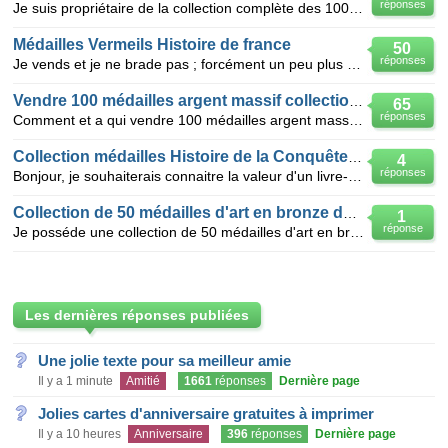
réponses
Je suis propriétaire de la collection complète des 100 médailles argent "Histoire de France "commerc
Médailles Vermeils Histoire de france
50
réponses
Je vends et je ne brade pas ; forcément un peu plus cher que le cours au poids de l'argent: 100 Méd
Vendre 100 médailles argent massif collection MEDAILLER
65
réponses
Comment et a qui vendre 100 médailles argent massif 1er titre du MEDAILLER FRANKLIN collection les
Collection médailles Histoire de la Conquête de l'air
4
réponses
Bonjour, je souhaiterais connaitre la valeur d'un livre-collection complet de médailles en vermeil
Collection de 50 médailles d'art en bronze dorées à l'or 24
1
réponse
Je posséde une collection de 50 médailles d'art en bronze dorées à l'or 24 carats éditée en 1984 par
Les dernières réponses publiées
Une jolie texte pour sa meilleur amie
Il y a 1 minute
Amitié
1661
réponses
Dernière page
Jolies cartes d'anniversaire gratuites à imprimer
Il y a 10 heures
Anniversaire
396
réponses
Dernière page