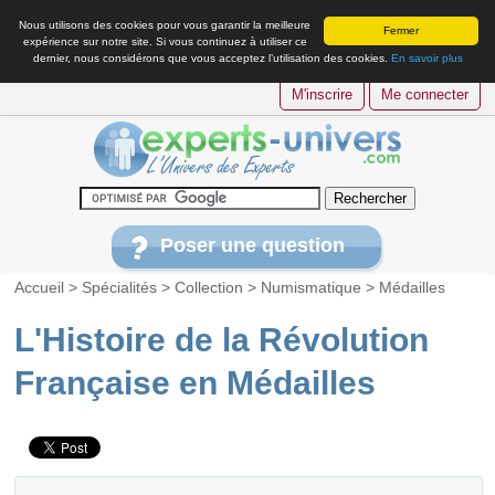
Nous utilisons des cookies pour vous garantir la meilleure
Fermer
expérience sur notre site. Si vous continuez à utiliser ce
dernier, nous considérons que vous acceptez l’utilisation des cookies.
En savoir plus
M'inscrire
Me connecter
Poser une question
Accueil
>
Spécialités
>
Collection
>
Numismatique
>
Médailles
L'Histoire de la Révolution
Française en Médailles