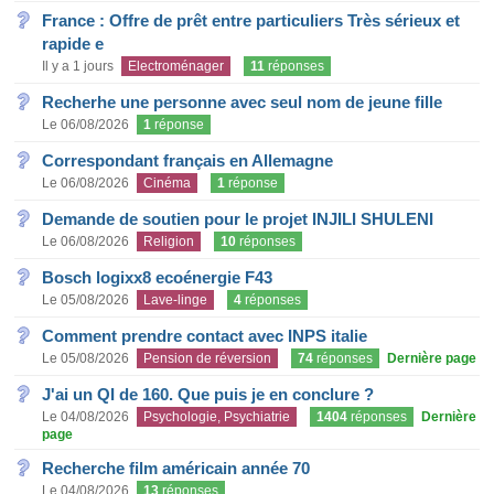
France : Offre de prêt entre particuliers Très sérieux et
rapide e
Il y a 1 jours
Electroménager
11
réponses
Recherhe une personne avec seul nom de jeune fille
Le 06/08/2026
1
réponse
Correspondant français en Allemagne
Le 06/08/2026
Cinéma
1
réponse
Demande de soutien pour le projet INJILI SHULENI
Le 06/08/2026
Religion
10
réponses
Bosch logixx8 ecoénergie F43
Le 05/08/2026
Lave-linge
4
réponses
Comment prendre contact avec INPS italie
Le 05/08/2026
Pension de réversion
74
réponses
Dernière page
J'ai un QI de 160. Que puis je en conclure ?
Le 04/08/2026
Psychologie, Psychiatrie
1404
réponses
Dernière
page
Recherche film américain année 70
Le 04/08/2026
13
réponses