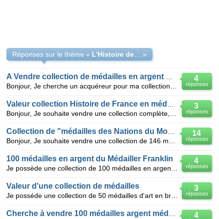
Réponses sur le thème «
L'Histoire de la Révolution Française en Médailles
»
A Vendre collection de médailles en argent massif
4
réponses
Bonjour, Je cherche un acquéreur pour ma collection de 50 médailles en argent massif, "qualité é
Valeur collection Histoire de France en médailles
3
réponses
Bonjour, Je souhaite vendre une collection complète, en parfait état de 100 pièces en argent av
Collection de "médailles des Nations du Monde"
14
réponses
Bonjour, Je souhaite vendre une collection de 146 médailles en argent massif avec certificat d'a
100 médailles en argent du Médailler Franklin
4
réponses
Je possède une collection de 100 médailles en argent du Médailler Franklin représentant des tableaux
Valeur d'une collection de médailles
3
réponses
Je posséde une collection de 50 médailles d'art en bronze dorées à l'or 24 carats éditée en 1984 par
Cherche à vendre 100 médailles argent médailler Franklin
4