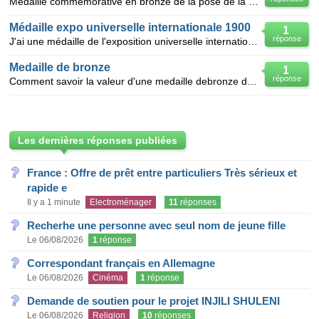
Médaille commémorative en bronze de la pose de la première pierre des Halles Centrales de Paris le X
Médaille expo universelle internationale 1900
1
réponse
J'ai une médaille de l'exposition universelle internationale de 1900 à Paris, a priori en bronze, di
Medaille de bronze
1
réponse
Comment savoir la valeur d'une medaille debronze de D.FLOURAT
Les dernières réponses publiées
France : Offre de prêt entre particuliers Très sérieux et
rapide e
Il y a 1 minute
Electroménager
11
réponses
Recherhe une personne avec seul nom de jeune fille
Le 06/08/2026
1
réponse
Correspondant français en Allemagne
Le 06/08/2026
Cinéma
1
réponse
Demande de soutien pour le projet INJILI SHULENI
Le 06/08/2026
Religion
10
réponses