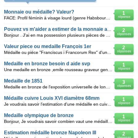
Monnaie ou médaille? Valeur?
1
réponse
FACE: Profil féminin à visage lourd (genre Habsbourg). Sur le pourtour: côté visage: M-THER
Pouvez vs m'aider a estimer de la monnaie ancienne
2
réponses
Bonjour . J'ai en ma possession plusieurs pièces de monnaie française,et très anciennes. _Une piè
Valeur piece ou medaille François 1er
2
réponses
Médaille ou piéce "Franciscus i Francorum Rex" d'un cote avec son profil et de l'autre cote" Fortu
Medaille en bronze besoin d aide svp
1
réponse
Une medaille en bronze ,emile rousseau graveur general des monnaies sur la face ,sur la tanche inscr
Medaille de 1851
3
réponses
Medaille en bronze de l'exposition universelle de londres 1851 ,gravée sur une face marqué comme "la
Médaille cuivre Louis XVI diamètre 68mm
1
réponse
Je voudrais savoir l'estimation d'une médaille en cuivre , avec d'un côté Buste Loui XVI et inscript
Medaille olympique de bronze
1
réponse
Bonjour, Je voudrais savoir combien vaut une médaille de bronze aux jeux olympiques d'anvers de 192
Estimation médaille bronze Napoleon III
2
réponses