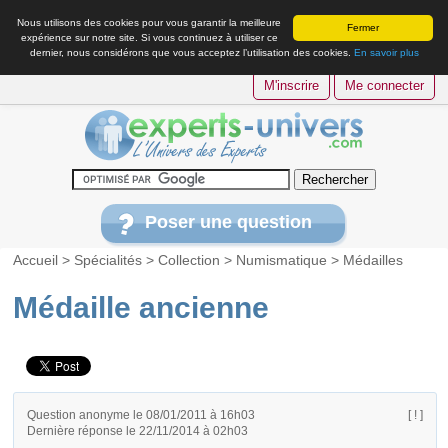
Nous utilisons des cookies pour vous garantir la meilleure
Fermer
expérience sur notre site. Si vous continuez à utiliser ce
dernier, nous considérons que vous acceptez l’utilisation des cookies.
En savoir plus
M'inscrire
Me connecter
Poser une question
Accueil
>
Spécialités
>
Collection
>
Numismatique
>
Médailles
Médaille ancienne
Question anonyme le 08/01/2011 à 16h03
[ ! ]
Dernière réponse le 22/11/2014 à 02h03