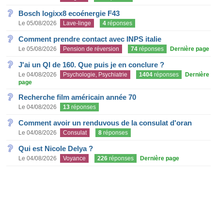
Bosch logixx8 ecoénergie F43
Le 05/08/2026
Lave-linge
4
réponses
Comment prendre contact avec INPS italie
Le 05/08/2026
Pension de réversion
74
réponses
Dernière page
J'ai un QI de 160. Que puis je en conclure ?
Le 04/08/2026
Psychologie, Psychiatrie
1404
réponses
Dernière
page
Recherche film américain année 70
Le 04/08/2026
13
réponses
Comment avoir un renduvous de la consulat d'oran
Le 04/08/2026
Consulat
8
réponses
Qui est Nicole Delya ?
Le 04/08/2026
Voyance
226
réponses
Dernière page