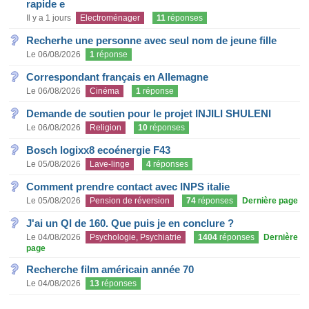
rapide e
Il y a 1 jours
Electroménager
11
réponses
Recherhe une personne avec seul nom de jeune fille
Le 06/08/2026
1
réponse
Correspondant français en Allemagne
Le 06/08/2026
Cinéma
1
réponse
Demande de soutien pour le projet INJILI SHULENI
Le 06/08/2026
Religion
10
réponses
Bosch logixx8 ecoénergie F43
Le 05/08/2026
Lave-linge
4
réponses
Comment prendre contact avec INPS italie
Le 05/08/2026
Pension de réversion
74
réponses
Dernière page
J'ai un QI de 160. Que puis je en conclure ?
Le 04/08/2026
Psychologie, Psychiatrie
1404
réponses
Dernière
page
Recherche film américain année 70
Le 04/08/2026
13
réponses