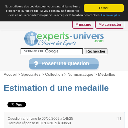
Nous utilisons des cookies pour vous garantir la meilleure
Fermer
expérience sur notre site. Si vous continuez à utiliser ce
dernier, nous considérons que vous acceptez l’utilisation des cookies.
En savoir plus
M'inscrire
Me connecter
Poser une question
Accueil
>
Spécialités
>
Collection
>
Numismatique
>
Médailles
Estimation d une medaille
Question anonyme le 06/06/2009 à 14h25
[ ! ]
Dernière réponse le 01/11/2015 à 09h50