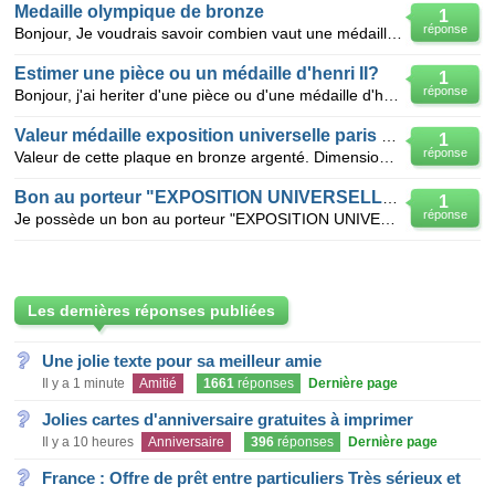
Medaille olympique de bronze
1
réponse
Bonjour, Je voudrais savoir combien vaut une médaille de bronze aux jeux olympiques d'anvers de 192
Estimer une pièce ou un médaille d'henri II?
1
réponse
Bonjour, j'ai heriter d'une pièce ou d'une médaille d'henri II de 1519 à 1559, et je voudrais savoi
Valeur médaille exposition universelle paris 1900
1
réponse
Valeur de cette plaque en bronze argenté. Dimension 36*50mm, Auteur : ROTY Oscar. Inscription: LUMEN
Bon au porteur "EXPOSITION UNIVERSELLE 1889" peut-il se vendre ?
1
réponse
Je possède un bon au porteur "EXPOSITION UNIVERSELLE DE 1889" Bon à lot de 25 FRANCS en bon état d
Les dernières réponses publiées
Une jolie texte pour sa meilleur amie
Il y a 1 minute
Amitié
1661
réponses
Dernière page
Jolies cartes d'anniversaire gratuites à imprimer
Il y a 10 heures
Anniversaire
396
réponses
Dernière page
France : Offre de prêt entre particuliers Très sérieux et