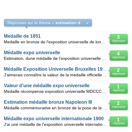
Réponses sur le thème «
estimation d une medaille
»
Medaille de 1851
3
réponses
Medaille en bronze de l'exposition universelle de londres 1851 ,gravée sur une face marqué comme "la
Médaille expo universelle
4
réponses
Estimation, dune médaille de l'exposition universelle de paris 1867 napoleon |||
Médaille Exposition Universelle Bruxelles 1910
2
réponses
J'aimerais connaître la valeur de la médaille officielle (bronze) par Godefroid Devreese de l'Exposi
Valeur d'une médaille expo universelle
1
réponse
Medaille récompense exposition universelle MDCCCLXVII avec efiigie Napoléon III
Estimation médaille bronze Napoleon III
2
réponses
Médaille commémorative en bronze de la pose de la première pierre des Halles Centrales de Paris le X
Médaille expo universelle internationale 1900
1
réponse
J'ai une médaille de l'exposition universelle internationale de 1900 à Paris, a priori en bronze, di