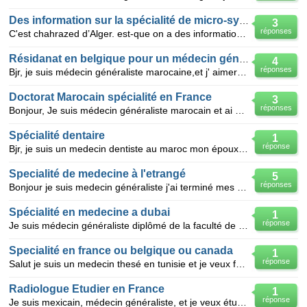
Des information sur la spécialité de micro-système.
3
réponses
C'est chahrazed d’Alger. est-que on a des informations sur la spécialité de micro-système ?? C'est u
Résidanat en belgique pour un médecin généraliste etranger (marocain)
4
réponses
Bjr, je suis médecin généraliste marocaine,et j' aimerai bien continuer ma spécialité(gynéco-obstétr
Doctorat Marocain spécialité en France
3
réponses
Bonjour, Je suis médecin généraliste marocain et ai obtenu mon diplôme au Maroc. J'aimerais fa
Spécialité dentaire
1
réponse
Bjr, je suis un medecin dentiste au maroc mon époux et un medecin généraliste nous voulons términé n
Specialité de medecine à l'etrangé
5
réponses
Bonjour je suis medecin généraliste j'ai terminé mes etudes il ya 3ans je veux terminer mes etudes à
Spécialité en medecine a dubai
1
réponse
Je suis médecin généraliste diplômé de la faculté de médecine Alger je veux des renseignements a pro
Specialité en france ou belgique ou canada
1
réponse
Salut je suis un medecin thesé en tunisie et je veux faire une specialité en france ou en belgique o
Radiologue Etudier en France
1
réponse
Je suis mexicain, médecin généraliste, et je veux étudier la spécialité de la radiologie en France.