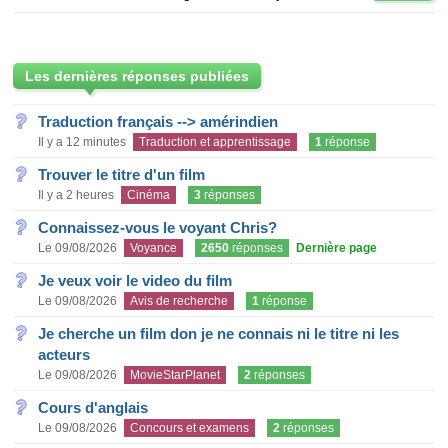
Les dernières réponses publiées
Traduction français --> amérindien
Il y a 12 minutes
Traduction et apprentissage
1
réponse
Trouver le titre d'un film
Il y a 2 heures
Cinéma
3
réponses
Connaissez-vous le voyant Chris?
Le 09/08/2026
Voyance
2650
réponses
Dernière page
Je veux voir le video du film
Le 09/08/2026
Avis de recherche
1
réponse
Je cherche un film don je ne connais ni le titre ni les
acteurs
Le 09/08/2026
MovieStarPlanet
2
réponses
Cours d'anglais
Le 09/08/2026
Concours et examens
2
réponses