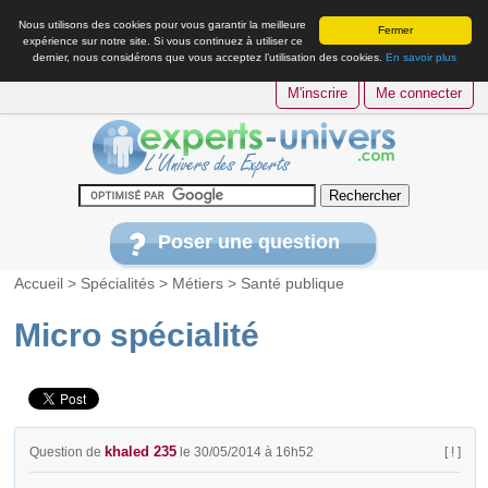
Nous utilisons des cookies pour vous garantir la meilleure
Fermer
expérience sur notre site. Si vous continuez à utiliser ce
dernier, nous considérons que vous acceptez l’utilisation des cookies.
En savoir plus
M'inscrire
Me connecter
Poser une question
Accueil
>
Spécialités
>
Métiers
>
Santé publique
Micro spécialité
khaled 235
Question de
le 30/05/2014 à 16h52
[ ! ]