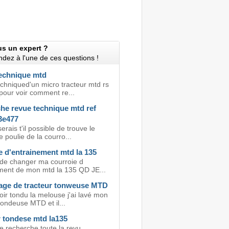
us un expert ?
dez à l'une de ces questions !
echnique mtd
chniqued'un micro tracteur mtd rs
pour voir comment re...
he revue technique mtd ref
3e477
erais t'il possible de trouve le
poulie de la courro...
e d'entrainement mtd la 135
 de changer ma courroie d
ment de mon mtd la 135 QD JE...
ge de tracteur tonweuse MTD
ir tondu la melouse j'ai lavé mon
tondeuse MTD et il...
r tondese mtd la135
e recherche toute la revu