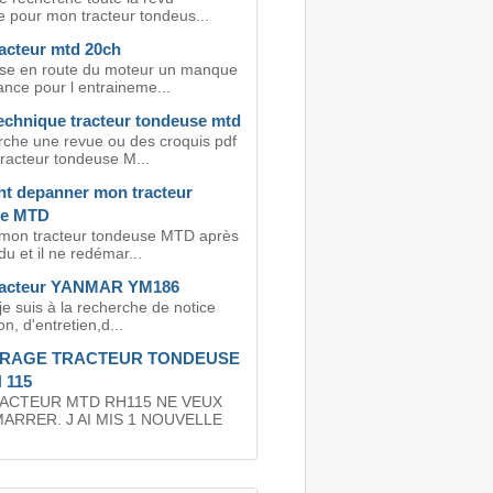
e pour mon tracteur tondeus...
racteur mtd 20ch
se en route du moteur un manque
ance pour l entraineme...
echnique tracteur tondeuse mtd
rche une revue ou des croquis pdf
tracteur tondeuse M...
 depanner mon tracteur
se MTD
é mon tracteur tondeuse MTD après
du et il ne redémar...
racteur YANMAR YM186
je suis à la recherche de notice
ion, d'entretien,d...
RAGE TRACTEUR TONDEUSE
 115
ACTEUR MTD RH115 NE VEUX
ARRER. J AI MIS 1 NOUVELLE