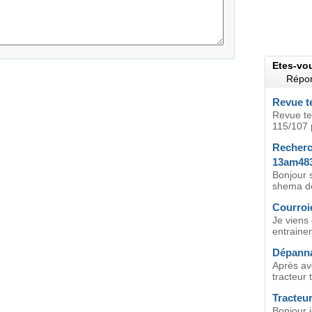
Etes-vo
Répon
Revue t
Revue te
115/107 
Recherc
13am48
Bonjour s
shema de 
Courroi
Je viens
entraine
Dépanna
Après avo
tracteur 
Tracteu
Bonjour j