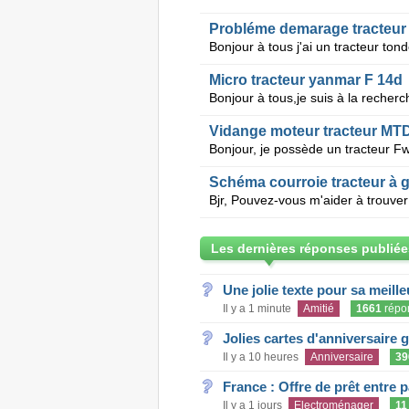
Probléme demarage tracteur 
Micro tracteur yanmar F 14d
Vidange moteur tracteur MTD
Schéma courroie tracteur à
Les dernières réponses publiée
Une jolie texte pour sa meill
Il y a 1 minute
Amitié
1661
répo
Jolies cartes d'anniversaire 
Il y a 10 heures
Anniversaire
39
France : Offre de prêt entre p
Il y a 1 jours
Electroménager
11