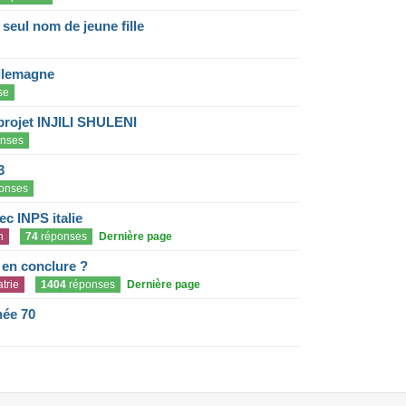
eul nom de jeune fille
llemagne
se
projet INJILI SHULENI
nses
3
onses
c INPS italie
n
74
réponses
Dernière page
e en conclure ?
trie
1404
réponses
Dernière page
née 70