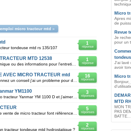
techniqu
Micro t
Apres mi
de puiss
emploi micro tracteur mtd
»
Revue t
Je reche
mtd
pour un 
1
réponse
acteur tondeuse mtd rs 135/107
Comment
tondeu
TRACTEUR MTD 12538
1
J'ai lav
réponse
Bonjour je recherche la revue technique ou des informations pour l'entretien d'un micro tracteur ma
avoir ton
 AVEC MICRO TRACTEUR mtd
16
Micro t
réponses
Bonjour à tous pouvez vous me donnez un conseil j'ai un probleme pour demerrer mon tracteur MTDet su
Bonjour, 
d'utilisat
Yanmar YM1100
3
DEMAR
réponses
Bonjour je viens d'acquérir un micro tracteur Yanmar YM 1100 D et j'aimerais trouver la notice du
MTD RH
MON TR
ACTEUR
5
PAS DEM
réponses
BONJOUR Beaucoup de société de vente de micro tracteur font référence à une nouvelle norme Que
BATTE...
2
réponses
 un tracteur tondeuse mtd hydrostatique ?