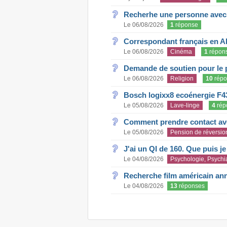
Recherhe une personne avec s
Le 06/08/2026
1
réponse
Correspondant français en A
Le 06/08/2026
Cinéma
1
répon
Demande de soutien pour le 
Le 06/08/2026
Religion
10
répo
Bosch logixx8 ecoénergie F4
Le 05/08/2026
Lave-linge
4
rép
Comment prendre contact ave
Le 05/08/2026
Pension de réversio
J'ai un QI de 160. Que puis j
Le 04/08/2026
Psychologie, Psychia
Recherche film américain an
Le 04/08/2026
13
réponses