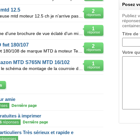
Posez vo
mtd 12.5
2
réponses
Publiez 
Bonjour à tous j'ai un tracteur tondeuse mtd moteur 12.5 ch je n'arrive pas a démaré mon tracte
réponses
centaines
1
réponse
Bonjour à tous,je suis à la recherche d'une brochure de vue éclaté d'un micro tracteur yanmar F 14d
Titre de
 fwt 180/107
2
réponses
Bonjour, je possède un tracteur Fwt 180/108 de marque MTD à moteur Tecumseh 18cv. Je ne trouve pas d
Votre qu
 gazon MTD S765N MTD 16/102
1
réponse
Bjr, Pouvez-vous m'aider à trouver le schéma de montage de la courroie des 2 lames du tracteur à gaz
s
eur amie
nses
Dernière page
gratuites à imprimer
6
réponses
Dernière page
articuliers Très sérieux et rapide e
réponses