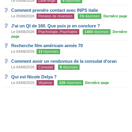
Le 05/08/2026
Lave-linge
4
réponses
Comment prendre contact avec INPS italie
Le 05/08/2026
Pension de réversion
74
réponses
Dernière page
J'ai un QI de 160. Que puis je en conclure ?
Le 04/08/2026
Psychologie, Psychiatrie
1404
réponses
Dernière
page
Recherche film américain année 70
Le 04/08/2026
13
réponses
Comment avoir un renduvous de la consulat d'oran
Le 04/08/2026
Consulat
8
réponses
Qui est Nicole Delya ?
Le 04/08/2026
Voyance
226
réponses
Dernière page