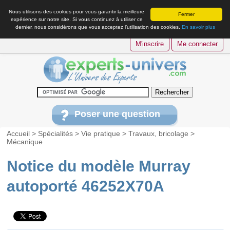
Nous utilisons des cookies pour vous garantir la meilleure
Fermer
expérience sur notre site. Si vous continuez à utiliser ce
dernier, nous considérons que vous acceptez l’utilisation des cookies.
En savoir plus
M'inscrire
Me connecter
Poser une question
Accueil
>
Spécialités
>
Vie pratique
>
Travaux, bricolage
>
Mécanique
Notice du modèle Murray
autoporté 46252X70A