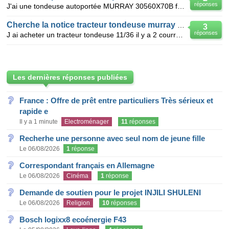
réponses
J'ai une tondeuse autoportée MURRAY 30560X70B fabriquée en 1994. Je recherche un "ensemble de fusée
Cherche la notice tracteur tondeuse murray 11/36
3
réponses
J ai acheter un tracteur tondeuse 11/36 il y a 2 courrois casser et je n ai pas de notice merci de m
Les dernières réponses publiées
France : Offre de prêt entre particuliers Très sérieux et
rapide e
Il y a 1 minute
Electroménager
11
réponses
Recherhe une personne avec seul nom de jeune fille
Le 06/08/2026
1
réponse
Correspondant français en Allemagne
Le 06/08/2026
Cinéma
1
réponse
Demande de soutien pour le projet INJILI SHULENI
Le 06/08/2026
Religion
10
réponses
Bosch logixx8 ecoénergie F43