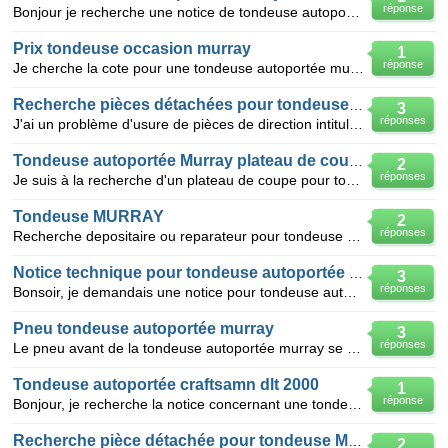
réponse
Bonjour je recherche une notice de tondeuse autoportée TR830E de la la marque Murray, ce bien acheté
Prix tondeuse occasion murray
1
réponse
Je cherche la cote pour une tondeuse autoportée murray 12.5CV, 2 lames, 2RM, type 38502X51B, année 1
Recherche pièces détachées pour tondeuse autoporté Murray
3
réponses
J'ai un problème d'usure de pièces de direction intitulée "Engrenage de secteur" ref : 92316 Ma ton
Tondeuse autoportée Murray plateau de coupe
2
réponses
Je suis à la recherche d'un plateau de coupe pour tondeuse autoportée Murray modèle 38711x29B, ainsi
Tondeuse MURRAY
2
réponses
Recherche depositaire ou reparateur pour tondeuse MURRAY modele:1996 model:21755x66c Ressort de la
Notice technique pour tondeuse autoportée T1200
3
réponses
Bonsoir, je demandais une notice pour tondeuse autoportée T 5011,aprés maintes recherches j'ai apri
Pneu tondeuse autoportée murray
3
réponses
Le pneu avant de la tondeuse autoportée murray se déglonfle toujours. Après 2 utilisations y faut le
Tondeuse autoportée craftsamn dlt 2000
1
réponse
Bonjour, je recherche la notice concernant une tondeuse autoportée marque craftsman modèle dlt 20
Recherche pièce détachée pour tondeuse MURRAY
2