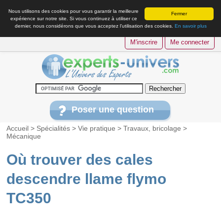
Nous utilisons des cookies pour vous garantir la meilleure
Fermer
expérience sur notre site. Si vous continuez à utiliser ce
dernier, nous considérons que vous acceptez l’utilisation des cookies.
En savoir plus
M'inscrire
Me connecter
Poser une question
Accueil
>
Spécialités
>
Vie pratique
>
Travaux, bricolage
>
Mécanique
Où trouver des cales
descendre llame flymo
TC350