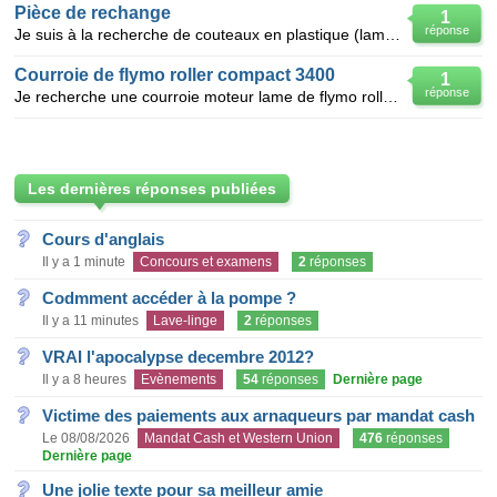
Pièce de rechange
1
réponse
Je suis à la recherche de couteaux en plastique (lame) pour ma tondeuse Flymo minimo E25 (tondeuse
Courroie de flymo roller compact 3400
1
réponse
Je recherche une courroie moteur lame de flymo roller compact 3400
Les dernières réponses publiées
Cours d'anglais
Il y a 1 minute
Concours et examens
2
réponses
Codmment accéder à la pompe ?
Il y a 11 minutes
Lave-linge
2
réponses
VRAI l'apocalypse decembre 2012?
Il y a 8 heures
Evènements
54
réponses
Dernière page
Victime des paiements aux arnaqueurs par mandat cash
Le 08/08/2026
Mandat Cash et Western Union
476
réponses
Dernière page
Une jolie texte pour sa meilleur amie