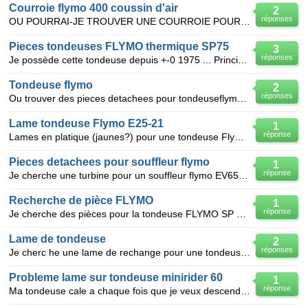
Courroie flymo 400 coussin d'air
2
réponses
OU POURRAI-JE TROUVER UNE COURROIE POUR FLYMO 400 SUR COUSSIN D'AIR DANS LE 83 ,
Pieces tondeuses FLYMO thermique SP75
3
réponses
Je possède cette tondeuse depuis +-0 1975 ... Principe du coussin d'air. Le moteur entraine un sy
Tondeuse flymo
2
réponses
Ou trouver des pieces detachees pour tondeuseflymo sur coussin d aire
Lame tondeuse Flymo E25-21
1
réponse
Lames en platique (jaunes?) pour une tondeuse Flymo modèle E25-21 de 1993!
Pieces detachees pour souffleur flymo
1
réponse
Je cherche une turbine pour un souffleur flymo EV650 produc n°9648605-80 année 1994
Recherche de pièce FLYMO
1
réponse
Je cherche des pièces pour la tondeuse FLYMO SP 75 Merci à qui m'aiguillera vers une adresse
Lame de tondeuse
2
réponses
Je cherc he une lame de rechange pour une tondeuse Flymo Turbo 400. Où puis-je en trouver une ? Mer
Probleme lame sur tondeuse minirider 60
1
réponse
Ma tondeuse cale a chaque fois que je veux descendre le couteau que puis je faire merci