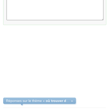
Réponses sur le thème «
où trouver des cales descendre llame flymo TC350
»