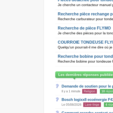
Je cherche un contacteur manuel p
Recherche pièce rechange p
Recherche de pièce FLYMO
COURROIE TONDEUSE FLYM
Recherche bobine pour ton
Les dernières réponses publiée
Demande de soutien pour le 
Il y a 1 minute
Religion
10
répo
Bosch logixx8 ecoénergie F4
Le 05/08/2026
Lave-linge
4
rép
Comment prendre contact ave