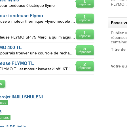
1
FLYMO..
réponse
our tondeuse électrique flymo
our tondeuse Flymo
1
réponse
Recherche carburateur pour tondeuse à moteur thermique Flymo modèle MV100S
Posez vo
1
Publiez 
réponse
Je cherche des pièces pour la tondeuse FLYMO SP 75 Merci à qui m'aiguillera vers une adresse
réponses
centaines
O 400 TL
5
Titre de
réponses
Quelqu'un pourrait-il me dire où je pourrais trouver une courroie de rechange pour ma tondeuse FLYMO
deuse FLYMO TL
2
Votre qu
réponses
Recherche bobine pour tondeuse FLYMO TL et moteur kawasaki réf. KT 12 ADV, Micromo code : 31152 SG.
s
projet INJILI SHULENI
nses
3
onses
c INPS italie