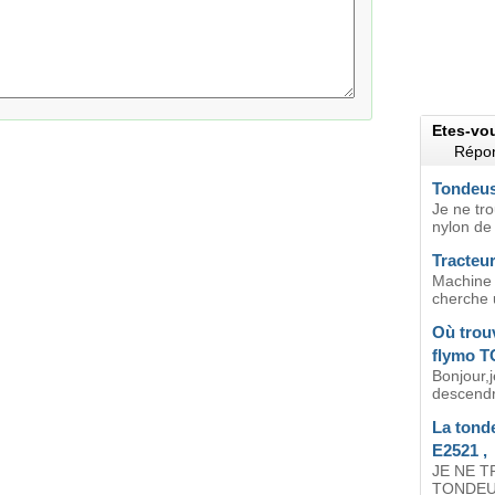
Etes-vo
Répon
Tondeus
Je ne tro
nylon de
Tracteu
Machine 
cherche 
Où trou
flymo T
Bonjour,j
descendr
La tond
E2521 ,
JE NE 
TONDEUS