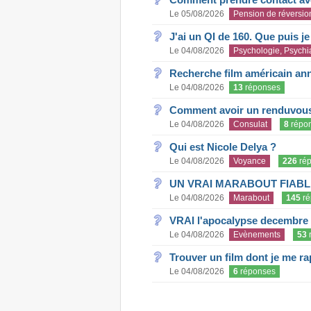
Le 05/08/2026
Pension de réversio
J'ai un QI de 160. Que puis j
Le 04/08/2026
Psychologie, Psychia
Recherche film américain an
Le 04/08/2026
13
réponses
Comment avoir un renduvous 
Le 04/08/2026
Consulat
8
répo
Qui est Nicole Delya ?
Le 04/08/2026
Voyance
226
rép
UN VRAI MARABOUT FIABL
Le 04/08/2026
Marabout
145
ré
VRAI l'apocalypse decembre
Le 04/08/2026
Evènements
53
Trouver un film dont je me rap
Le 04/08/2026
6
réponses