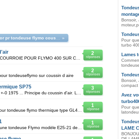
Tondeus
montage
Bonsoir,
moteur,p
Tondeus
rech rotor pr tondeuse flymo coussin air DLE4
»
Pour quel
turbo 400
'air
2
Lames t
réponses
OU POURRAI-JE TROUVER UNE COURROIE POUR FLYMO 400 SUR COUSSIN D'AIR DANS LE 83 ,
Comment
tondeuse
2
Tondeus
réponses
our tondeuseflymo sur coussin d aire
Bonsoir,
compact 3
ermique SP75
3
réponses
Je possède cette tondeuse depuis +-0 1975 ... Principe du coussin d'air. Le moteur entraine un sy
Avez vo
turbo40
1
Pour quel
réponse
Je recherche 1 reservoir esence pour tondeuse flymo thermique type GL45 merci pour vos réponses
latondeu
1
Tondeu
1
réponse
Lames en platique (jaunes?) pour une tondeuse Flymo modèle E25-21 de 1993!
LAME 
BONJOU
use flymo
DE LAM