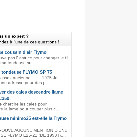
us un expert ?
dez à l'une de ces questions !
e coussin d air Flymo
uve pas l' astuce pour changer le fil
 ma tondeuse su...
r tondeuse FLYMO SP 75
assez ancienne ... +- 1975 Je
une adresse pour des p...
ver des cales descendre llame
C350
e cherche les cales pour
e la lame pour couper plus c...
euse minimo25 est-elle la Flymo
TROUVE AUCUNE MENTION D'UNE
E FLYMO E25-21 (DE 1993 !)....