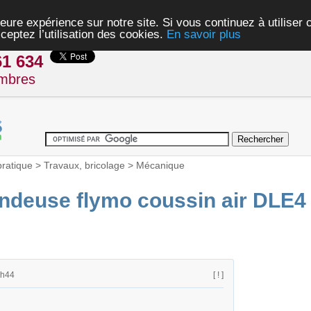
eure expérience sur notre site. Si vous continuez à utiliser
ceptez l’utilisation des cookies.
En savoir plus
61 634
mbres
pratique
>
Travaux, bricolage
>
Mécanique
ondeuse flymo coussin air DLE4
7h44
[ ! ]