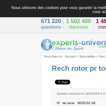
Nous utilisons des cookies pour vous garantir la meill
vous ac
671 220
1 502 400
1 4
questions
réponses
me
Vous êtes ici :
Accueil
>
Spécialités
>
Vie 
Rech rotor pr t
Question anonyme le 18/06/2008 à 1
N°  de serie   9635152 08