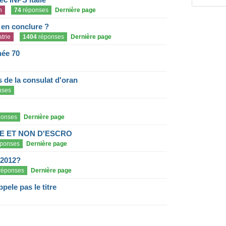
n
74
réponses
Dernière page
e en conclure ?
trie
1404
réponses
Dernière page
née 70
de la consulat d'oran
nses
onses
Dernière page
E ET NON D'ESCRO
ponses
Dernière page
 2012?
réponses
Dernière page
pele pas le titre