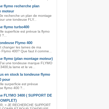
e flymo recherche plan
 moteur
 Je recherche un plan de montage
our une tondeuse FLY...
e flymo turbo400
le superficie est prévue la flymo
 ?...
ondeuse Flymo 400
 changer les lames de ma
 Flymo 400? Que faut il comme...
e flymo (plan montage moteur)
 J'ai une tondeuse marque FLYMO
400,la lame et le ve...
us en stock la tondeuse flymo
0 pour
le surperficie est prévue
se flymo 400 ?...
se FLYMO 3400 ( SUPPORT DE
COMPLET)
R, > JE RECHERCHE SUPPORT
E COMPLET,POUR TONDEUSE