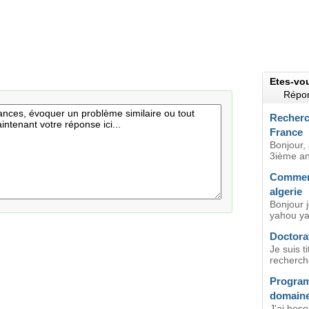
Etes-vo
Répon
Recherch
France
Bonjour, 
3ième an
Comment
algerie
Bonjour j
yahou yah
Doctorat
Je suis t
recherche
Program
domaine 
J'ai bes