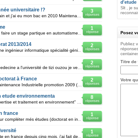
d'etude
Slt , je 
née universitaire !?
3
reconnai
réponses
Salut tout le monde, je suis marocain et j'ai eu mon bac en 2010 Maintenant je suis en 1ere année
sme
1
réponse
Posez vo
Bonsoir,je suis algérienne. Je veux faire un stage partique en automatisme en france (Paris) de duré
Publiez 
orat 2013/2014
2
réponses
réponses
Bsr. Je suis une étudiante tunisienne ingénieur informatique spécialité génie logiciel . Je souhaite
centaines
Titre de
2
réponses
Je suis etudiante en 1ére année medecine a l'université de tizi ouzou je veux savoir est ce que je p
octorat à France
2
Votre qu
réponses
Ingénieur en Instrumentation et Maintenance Industrielle promotion 2009 (tunisie), actuellement insc
en etude environnementa
8
réponses
J'ai un master professionel en "expertise et traitement en environnement" de l'Univesrite Libanaise
n france
1
réponse
Je cherche une bourse gratuite pour compléter més études (doctorat en informatique). Je suis de l'al
versité
1
réponse
Bonjour, je suis algérienne,residente en france depuis cinq mois, j'ai fait des études de chimie en