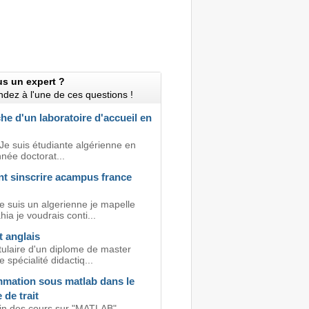
us un expert ?
dez à l'une de ces questions !
e d'un laboratoire d'accueil en
Je suis étudiante algérienne en
née doctorat...
 sinscrire acampus france
e suis un algerienne je mapelle
ia je voudrais conti...
 anglais
itulaire d'un diplome de master
 spécialité didactiq...
mation sous matlab dans le
de trait
oin des cours sur "MATLAB"