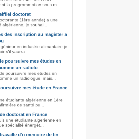
nt la programmation sous m...
iffiel doctorat
doctorante (1ère année) a une
é algérienne, je souhai...
s des inscription au magister a
ou
ngénieur en industrie alimantaire je
r s'il yaurra...
 de poursuivre mes études en
comme un radiolo
 de poursuivre mes études en
omme un radiologue, mais...
poursuivre mes étude en France
une étudiante algérienne en 1ère
firmière de santé pu...
 de doctorat en France
uis une étudiante algerienne en
 spécialité énergét...
travaille d'n memoire de fin