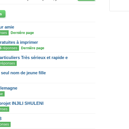
s
eur amie
nses
Dernière page
gratuites à imprimer
6
réponses
Dernière page
articuliers Très sérieux et rapide e
réponses
eul nom de jeune fille
llemagne
se
projet INJILI SHULENI
nses
3
onses