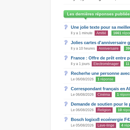
Les dernières réponses publiée
Une jolie texte pour sa meill
Il y a 1 minute
Amitié
1661
répo
Jolies cartes d'anniversaire 
Il y a 10 heures
Anniversaire
39
France : Offre de prêt entre p
Il y a 1 jours
Electroménager
11
Recherhe une personne avec s
Le 06/08/2026
1
réponse
Correspondant français en A
Le 06/08/2026
Cinéma
1
répon
Demande de soutien pour le 
Le 06/08/2026
Religion
10
répo
Bosch logixx8 ecoénergie F4
Le 05/08/2026
Lave-linge
4
rép