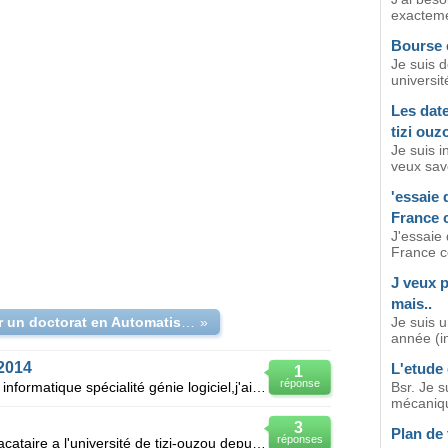
exacteme
Bourse e
Je suis 
universit
Les date
tizi ouz
Je suis i
veux savoi
'essaie
France 
J'essaie
France c
J veux 
mais..
préparer un doctorat en Automatisme
»
Je suis 
année (in
2014
L'etude
1
réponse
Bsr,je suis une étudiante ingénieur informatique spécialité génie logiciel,j'ai déja choisi un sujet
Bsr. Je s
mécanique
3
Plan de 
réponses
Bonjour voila je suis ensegnante vacataire a l'université de tizi-ouzou depuis un peu plus de 2ans