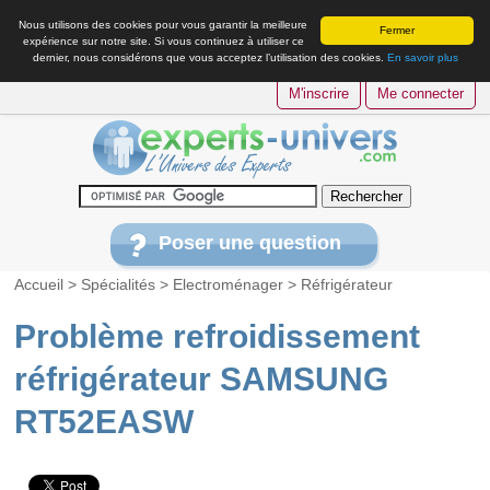
Nous utilisons des cookies pour vous garantir la meilleure
Fermer
expérience sur notre site. Si vous continuez à utiliser ce
dernier, nous considérons que vous acceptez l’utilisation des cookies.
En savoir plus
M'inscrire
Me connecter
Poser une question
Accueil
>
Spécialités
>
Electroménager
>
Réfrigérateur
Problème refroidissement
réfrigérateur SAMSUNG
RT52EASW