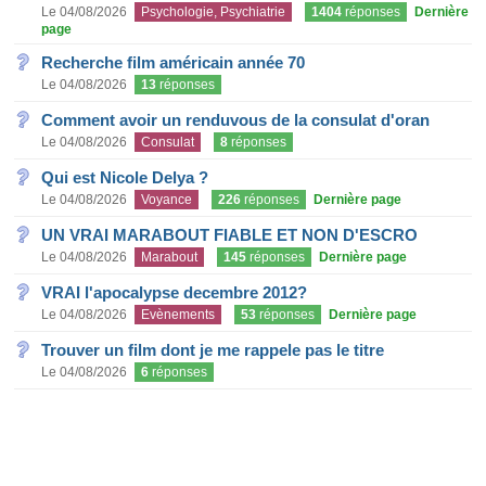
Le 04/08/2026
Psychologie, Psychiatrie
1404
réponses
Dernière
page
Recherche film américain année 70
Le 04/08/2026
13
réponses
Comment avoir un renduvous de la consulat d'oran
Le 04/08/2026
Consulat
8
réponses
Qui est Nicole Delya ?
Le 04/08/2026
Voyance
226
réponses
Dernière page
UN VRAI MARABOUT FIABLE ET NON D'ESCRO
Le 04/08/2026
Marabout
145
réponses
Dernière page
VRAI l'apocalypse decembre 2012?
Le 04/08/2026
Evènements
53
réponses
Dernière page
Trouver un film dont je me rappele pas le titre
Le 04/08/2026
6
réponses