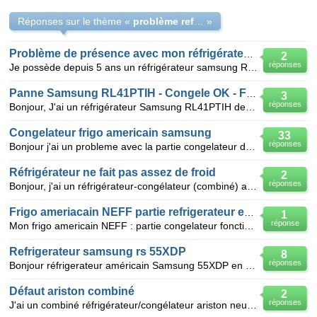
Réponses sur le thème «
problème refroidissement réfrigérateur SAMSUNG RT52EASW
»
Problème de présence avec mon réfrigérateur samsung RT52EASW
2
réponses
Je possède depuis 5 ans un réfrigérateur samsung RT52EASW. Depuis quelques semaines il y a de l'eau
Panne Samsung RL41PTIH - Congele OK - Frigo KO
3
réponses
Bonjour, J'ai un réfrigérateur Samsung RL41PTIH de 2009 (Congélateur en bas). Le Congélateur f
Congelateur frigo americain samsung
33
réponses
Bonjour j'ai un probleme avec la partie congelateur de mon americain samsung RSH1JLMR . le refriger
Réfrigérateur ne fait pas assez de froid
2
réponses
Bonjour, j'ai un réfrigérateur-congélateur (combiné) avec congélateur en bas. Il a tout juste 5 ans
Frigo ameriacain NEFF partie refrigerateur en panne
1
réponse
Mon frigo americain NEFF : partie congelateur fonctionne normalement. Partie refrigerateur ne foncti
Refrigerateur samsung rs 55XDP
8
réponses
Bonjour réfrigerateur américain Samsung 55XDP en panne.Le compartiment non congélateur ne refroidit
Défaut ariston combiné
2
réponses
J'ai un combiné réfrigérateur/congélateur ariston neuf (acheté il y a15 jours). Le probléme c'est qu