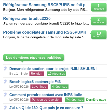
Réfrigérateur Samsung RSG5PURS ne fait plus de froid
1
réponse
Bonjour, Mon réfrigérateur Samsung side by side RSG5PURS ne fait plus de froid dans la partie congé
Refrigerateur bradt c3220
2
réponses
J'ai un refrigerateur combiné brandt C3220 le frigo fonctionne tres bien cependant le congelateur
Problème congélateur samsung RSG5PUMH
13
réponses
Bonjour, la partie congélateur de mon side by side SAMSUNG RSG5PUMH de 2010 ne fait quasiment plus
Les dernières réponses publiées
Demande de soutien pour le projet INJILI SHULENI
Il y a 1 minute
Religion
10
réponses
Bosch logixx8 ecoénergie F43
Le 05/08/2026
Lave-linge
4
réponses
Comment prendre contact avec INPS italie
Le 05/08/2026
Pension de réversion
74
réponses
Dernière page
J'ai un QI de 160. Que puis je en conclure ?