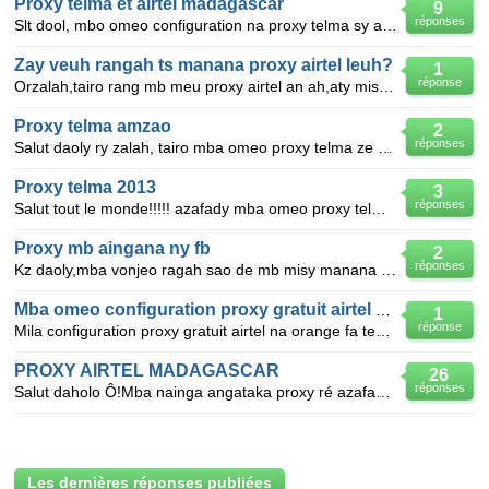
Proxy telma et airtel madagascar
9
réponses
Slt dool, mbo omeo configuration na proxy telma sy airtel madagascar ze manana o, alefaso at svp de
Zay veuh rangah ts manana proxy airtel leuh?
1
réponse
Orzalah,tairo rang mb meu proxy airtel an ah,aty mis f orange! Mail: radonasolo@gmail.com
Proxy telma amzao
2
réponses
Salut daoly ry zalah, tairo mba omeo proxy telma ze mba manan e, ra possible de mba ataovy an reny m
Proxy telma 2013
3
réponses
Salut tout le monde!!!!! azafady mba omeo proxy telma gratoss azafady!! mario_bev@ymail.com merci
Proxy mb aingana ny fb
2
réponses
Kz daoly,mba vonjeo ragah sao de mb misy manana proxy mety facebook sy yahoo mail mande tsara?d aon
Mba omeo configuration proxy gratuit airtel na orange
1
réponse
Mila configuration proxy gratuit airtel na orange fa tena mias b amiko.
PROXY AIRTEL MADAGASCAR
26
réponses
Salut daholo Ô!Mba nainga angataka proxy ré azafady euh...Airtel Madagascar svp!Mois d'Octobre zao :
Les dernières réponses publiées