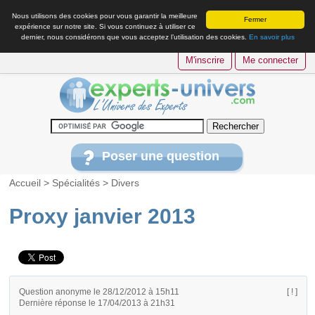
Nous utilisons des cookies pour vous garantir la meilleure
Fermer
expérience sur notre site. Si vous continuez à utiliser ce
dernier, nous considérons que vous acceptez l’utilisation des cookies.
En savoir plus
M'inscrire
Me connecter
Poser une question
Accueil
>
Spécialités
>
Divers
Proxy janvier 2013
Question anonyme le 28/12/2012 à 15h11
[ ! ]
Dernière réponse le 17/04/2013 à 21h31