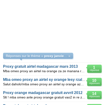
Réponses sur le thème «
proxy janvier 2013
»
Proxy gratuit airtel madagascar mars 2013
1
réponse
Mba omeo proxy an airtel na orange za ze manana reto an ito ny mailak : felanirinasandy@gmail.com
Mba omeo proxy an airtel sy orange lesy rzalah
10
réponses
Salut daholo!mba omeo proxy an airtel sy orange azafad fa mijal @le mega ty les r zalah. mail:mtedd
Proxy orange madagascar gratuit avvril 2012
14
réponses
Slt ! mba omeo anle proxy orange gratuit vao2 in re ze manana ! mer6 ! mbolanirinalandryas@yahoo.com