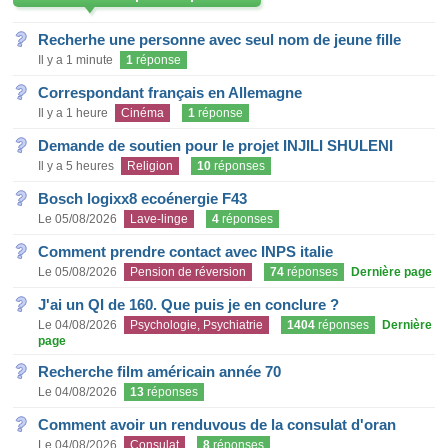
Recherhe une personne avec seul nom de jeune fille
Il y a 1 minute
1
réponse
Correspondant français en Allemagne
Il y a 1 heure
Cinéma
1
réponse
Demande de soutien pour le projet INJILI SHULENI
Il y a 5 heures
Religion
10
réponses
Bosch logixx8 ecoénergie F43
Le 05/08/2026
Lave-linge
4
réponses
Comment prendre contact avec INPS italie
Le 05/08/2026
Pension de réversion
74
réponses
Dernière page
J'ai un QI de 160. Que puis je en conclure ?
Le 04/08/2026
Psychologie, Psychiatrie
1404
réponses
Dernière
page
Recherche film américain année 70
Le 04/08/2026
13
réponses
Comment avoir un renduvous de la consulat d'oran
Le 04/08/2026
Consulat
8
réponses