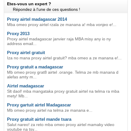
Etes-vous un expert ?
Répondez à l'une de ces questions !
Proxy airtel madagascar 2014
Mba omeo proxy airtel rzala ze manana a! mba vonjeo e!...
Proxy 2013
Proxy airtel madagascar janvier raja MBA misy any io ny
address email...
Proxy airtel gratuit
Iza no mana proxy airtel gratuit? mba omeo a ze manana e!...
Proxy gratuit a madagascar
Mb omeo proxy grat8 airtel .orange. Telma ze mb manana d
alefas amty m...
Airtel madagascar
Slt daol! mba mangataka proxy gratuit airtel na telma ra mba
mety! Mb...
Proxy gartuit airtel Madagascar
Mb omeo proxy airtel na telma ze manana e...
Proxy gratuit airtel mande tsara
Salut nareo! za reto mba omeo proxy airtel mamaky video
youtube na tsy...