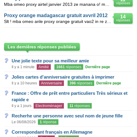
réponses
Mba omeo proxy airtel janvier 2013 ze manana o! merci daol ry akama a! mail: fetra_mail@yahoo.fr
Proxy orange madagascar gratuit avvril 2012
14
réponses
Slt ! mba omeo anle proxy orange gratuit vao2 in re ze manana ! mer6 ! mbolanirinalandryas@yahoo.com
Les dernières réponses publiées
Une jolie texte pour sa meilleur amie
Il y a 1 minute
Amitié
1661
réponses
Dernière page
Jolies cartes d'anniversaire gratuites à imprimer
Il y a 10 heures
Anniversaire
396
réponses
Dernière page
France : Offre de prêt entre particuliers Très sérieux et
rapide e
Il y a 1 jours
Electroménager
11
réponses
Recherhe une personne avec seul nom de jeune fille
Le 06/08/2026
1
réponse
Correspondant français en Allemagne