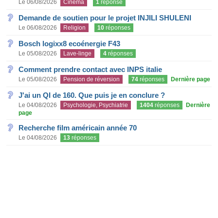
Le 06/08/2026
Cinéma
1
réponse
Demande de soutien pour le projet INJILI SHULENI
Le 06/08/2026
Religion
10
réponses
Bosch logixx8 ecoénergie F43
Le 05/08/2026
Lave-linge
4
réponses
Comment prendre contact avec INPS italie
Le 05/08/2026
Pension de réversion
74
réponses
Dernière page
J'ai un QI de 160. Que puis je en conclure ?
Le 04/08/2026
Psychologie, Psychiatrie
1404
réponses
Dernière
page
Recherche film américain année 70
Le 04/08/2026
13
réponses