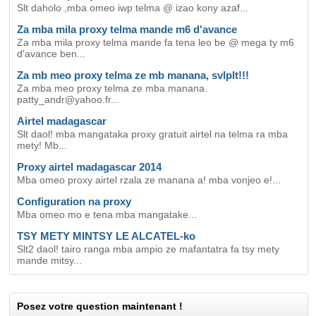
Slt daholo ,mba omeo iwp telma @ izao kony azaf...
Za mba mila proxy telma mande m6 d'avance
Za mba mila proxy telma mande fa tena leo be @ mega ty m6
d'avance ben...
Za mb meo proxy telma ze mb manana, svlplt!!!
Za mba meo proxy telma ze mba manana.
patty_andr@yahoo.fr...
Airtel madagascar
Slt daol! mba mangataka proxy gratuit airtel na telma ra mba
mety! Mb...
Proxy airtel madagascar 2014
Mba omeo proxy airtel rzala ze manana a! mba vonjeo e!...
Configuration na proxy
Mba omeo mo e tena mba mangatake...
TSY METY MINTSY LE ALCATEL-ko
Slt2 daol! tairo ranga mba ampio ze mafantatra fa tsy mety
mande mitsy...
Posez votre question maintenant !