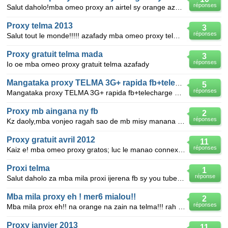
réponses
Salut daholo!mba omeo proxy an airtel sy orange azafad fa mijal @le mega ty les r zalah. mail:mtedd
Proxy telma 2013
3
réponses
Salut tout le monde!!!!! azafady mba omeo proxy telma gratoss azafady!! mario_bev@ymail.com merci
Proxy gratuit telma mada
3
réponses
Io oe mba omeo proxy gratuit telma azafady
Mangataka proxy TELMA 3G+ rapida fb+telecharge mety tsara
5
réponses
Mangataka proxy TELMA 3G+ rapida fb+telecharge mety tsara mba alefaso @ ianjaevo@gmail.com merci.
Proxy mb aingana ny fb
2
réponses
Kz daoly,mba vonjeo ragah sao de mb misy manana proxy mety facebook sy yahoo mail mande tsara?d aon
Proxy gratuit avril 2012
11
réponses
Kaiz e! mba omeo proxy gratos; luc le manao connex gratos fichier jar mba bipeo za numko 0328952242
Proxi telma
1
réponse
Salut daholo za mba mila proxi ijerena fb sy you tube de itelechargene video @ you tube ry zalah ra
Mba mila proxy eh ! mer6 mialou!!
2
réponses
Mba mila prox eh!! na orange na zain na telma!!! rah maiita alou zah de mizara eh !!! mila mfanampy
Proxy janvier 2013
11