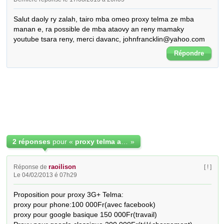
Salut daoly ry zalah, tairo mba omeo proxy telma ze mba 
manan e, ra possible de mba ataovy an reny mamaky 
youtube tsara reny, merci davanc, johnfrancklin@yahoo.com
Répondre
2 réponses
pour «
proxy telma amzao
»
raoilison
Réponse de
[ ! ]
Le 04/02/2013 é 07h29
Proposition pour proxy 3G+ Telma:

proxy pour phone:100 000Fr(avec facebook)

proxy pour google basique 150 000Fr(travail)
