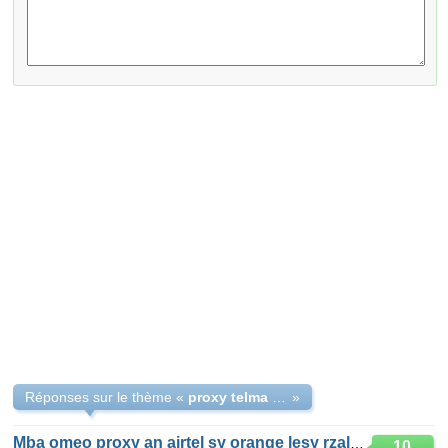
Réponses sur le thème «
proxy telma amzao
»
Mba omeo proxy an airtel sy orange lesy rzalah
10