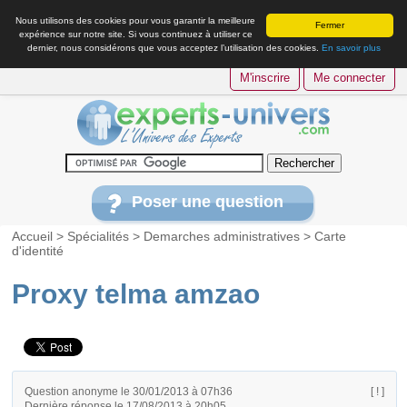
Nous utilisons des cookies pour vous garantir la meilleure
Fermer
expérience sur notre site. Si vous continuez à utiliser ce
dernier, nous considérons que vous acceptez l’utilisation des cookies.
En savoir plus
M'inscrire
Me connecter
Poser une question
Accueil
>
Spécialités
>
Demarches administratives
>
Carte
d'identité
Proxy telma amzao
Question anonyme le 30/01/2013 à 07h36
[ ! ]
Dernière réponse le 17/08/2013 à 20h05