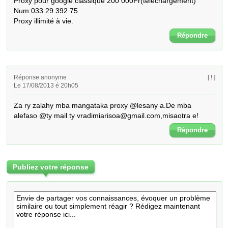
Proxy pour google classique 200 000Fr(téléchargement)

Num:033 29 392 75

Proxy illimité à vie.
Répondre
Réponse anonyme
[ ! ]
Le 17/08/2013 é 20h05
Za ry zalahy mba mangataka proxy @lesany a.De mba 
alefaso @ty mail ty vradimiarisoa@gmail.com,misaotra e!
Répondre
Publiez votre réponse