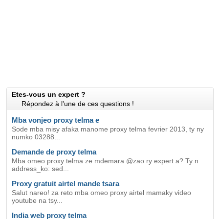
Etes-vous un expert ?
Répondez à l'une de ces questions !
Mba vonjeo proxy telma e
Sode mba misy afaka manome proxy telma fevrier 2013, ty ny
numko 03288...
Demande de proxy telma
Mba omeo proxy telma ze mdemara @zao ry expert a? Ty n
address_ko: sed...
Proxy gratuit airtel mande tsara
Salut nareo! za reto mba omeo proxy airtel mamaky video
youtube na tsy...
India web proxy telma