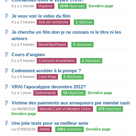
Il y a 1 minute
Voyance
2649
réponses
Dernière page
Je veux voir le video du film
Il y a 2 heures
Avis de recherche
1
réponse
Je cherche un film don je ne connais ni le titre ni les
acteurs
Il y a 3 heures
MovieStarPlanet
2
réponses
Cours d'anglais
Il y a 5 heures
Concours et examens
2
réponses
Codmment accéder à la pompe ?
Il y a 6 heures
Lave-linge
2
réponses
VRAI l'apocalypse decembre 2012?
Il y a 1 jours
Evènements
54
réponses
Dernière page
Victime des paiements aux arnaqueurs par mandat cash
Le 08/08/2026
Mandat Cash et Western Union
476
réponses
Dernière page
Une jolie texte pour sa meilleur amie
Le 07/08/2026
Amitié
1661
réponses
Dernière page