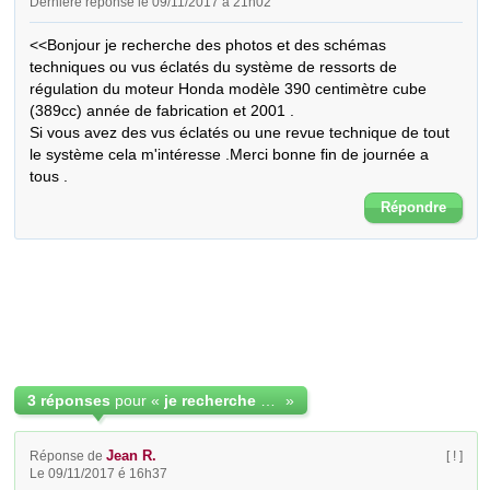
Dernière réponse le 09/11/2017 à 21h02
<<Bonjour je recherche des photos et des schémas  
techniques ou vus éclatés du système de ressorts de 
régulation du moteur Honda modèle 390 centimètre cube 
(389cc) année de fabrication et 2001 .

Si vous avez des vus éclatés ou une revue technique de tout 
le système cela m'intéresse .Merci bonne fin de journée a 
tous .
Répondre
3 réponses
pour «
je recherche des photos et des shèmas technique
»
Jean R.
Réponse de
[ ! ]
Le 09/11/2017 é 16h37