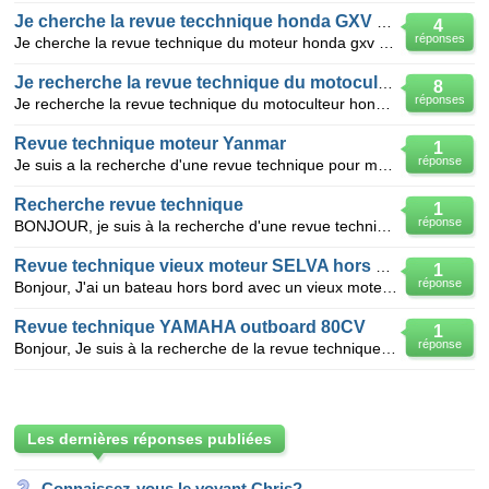
Je cherche la revue tecchnique honda GXV 390
4
réponses
Je cherche la revue technique du moteur honda gxv 390
Je recherche la revue technique du motoculteur honda f 400
8
réponses
Je recherche la revue technique du motoculteur honda f 400 ou la vue eclatée de celui-ci car j'ai un
Revue technique moteur Yanmar
1
réponse
Je suis a la recherche d'une revue technique pour moteur Yanmar 3TNA72L-UTB monté sur une mini-pelle
Recherche revue technique
1
réponse
BONJOUR, je suis à la recherche d'une revue technique pour tondeuse YANMAR 14 P (moteur 2 cylindres
Revue technique vieux moteur SELVA hors bord 40CV 2t S 650 E
1
réponse
Bonjour, J'ai un bateau hors bord avec un vieux moteur SELVA deux temps, 40CV, modèle S 650E.
Revue technique YAMAHA outboard 80CV
1
réponse
Bonjour, Je suis à la recherche de la revue technique du moteur YAMAHA 80CV autolub. Selon mes r
Les dernières réponses publiées
Connaissez-vous le voyant Chris?