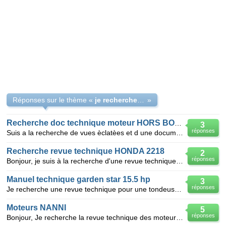
Réponses sur le thème «
je recherche des photos et des shèmas technique
»
Recherche doc technique moteur HORS BORD Honda
3
réponses
Suis a la recherche de vues èclatèes et d une documentation technique pour Moteur hors bord Honda 4
Recherche revue technique HONDA 2218
2
réponses
Bonjour, je suis à la recherche d'une revue technique sur un tracteur tondeuse hydrostatic Honda 221
Manuel technique garden star 15.5 hp
3
réponses
Je recherche une revue technique pour une tondeuse de marque garden star 15.5 hp moteur bridg strat
Moteurs NANNI
5
réponses
Bonjour, Je recherche la revue technique des moteurs marins Nanni 4.390 TDI ( 200 cv ). En particu