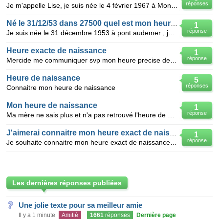
réponses
Je m'appelle Lise, je suis née le 4 février 1967 à Montréal, Hôpital Maisonneuve-Rosemont et j'aimer
Né le 31/12/53 dans 27500 quel est mon heure de naissance
1
réponse
Je suis née le 31 décembre 1953 à pont audemer , je voudrais connaitre mon heure et jour de naissan
Heure exacte de naissance
1
réponse
Mercide me communiquer svp mon heure precise de naissance je suis nee LE 10 novembre 1973
Heure de naissance
5
réponses
Connaitre mon heure de naissance
Mon heure de naissance
1
réponse
Ma mère ne sais plus et n'a pas retrouvé l'heure de ma naissance
J'aimerai connaitre mon heure exact de naissance
1
réponse
Je souhaite connaitre mon heure exact de naissance pour que je puisse réaliser mon theme astral....j
Les dernières réponses publiées
Une jolie texte pour sa meilleur amie
Il y a 1 minute
Amitié
1661
réponses
Dernière page