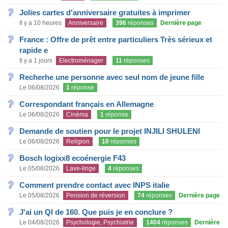
Jolies cartes d'anniversaire gratuites à imprimer
Il y a 10 heures
Anniversaire
396
réponses
Dernière page
France : Offre de prêt entre particuliers Très sérieux et
rapide e
Il y a 1 jours
Electroménager
11
réponses
Recherhe une personne avec seul nom de jeune fille
Le 06/08/2026
1
réponse
Correspondant français en Allemagne
Le 06/08/2026
Cinéma
1
réponse
Demande de soutien pour le projet INJILI SHULENI
Le 06/08/2026
Religion
10
réponses
Bosch logixx8 ecoénergie F43
Le 05/08/2026
Lave-linge
4
réponses
Comment prendre contact avec INPS italie
Le 05/08/2026
Pension de réversion
74
réponses
Dernière page
J'ai un QI de 160. Que puis je en conclure ?
Le 04/08/2026
Psychologie, Psychiatrie
1404
réponses
Dernière