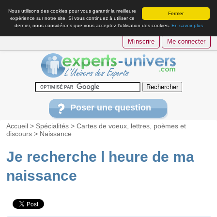
Nous utilisons des cookies pour vous garantir la meilleure
Fermer
expérience sur notre site. Si vous continuez à utiliser ce
dernier, nous considérons que vous acceptez l’utilisation des cookies.
En savoir plus
M'inscrire
Me connecter
Poser une question
Accueil
>
Spécialités
>
Cartes de voeux, lettres, poèmes et
discours
>
Naissance
Je recherche l heure de ma
naissance