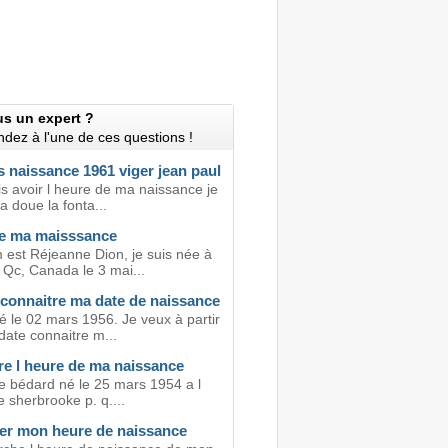
us un expert ?
dez à l'une de ces questions !
 naissance 1961 viger jean paul
is avoir l heure de ma naissance je
a doue la fonta...
e ma maisssance
est Réjeanne Dion, je suis née à
 Qc, Canada le 3 mai...
 connaitre ma date de naissance
é le 02 mars 1956. Je veux à partir
date connaitre m...
re l heure de ma naissance
 bédard né le 25 mars 1954 a l
e sherbrooke p. q....
er mon heure de naissance