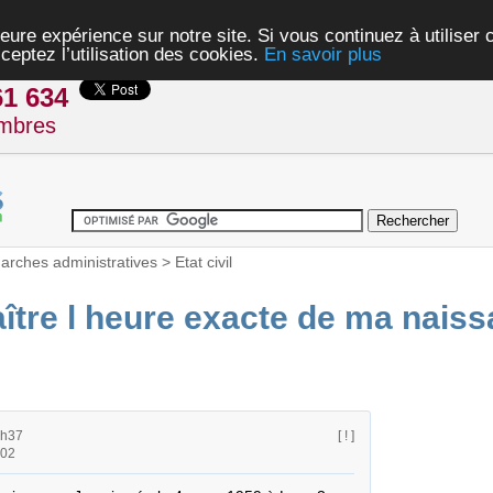
eure expérience sur notre site. Si vous continuez à utiliser
ceptez l’utilisation des cookies.
En savoir plus
61 634
mbres
rches administratives
>
Etat civil
tre l heure exacte de ma nais
9h37
[ ! ]
h02