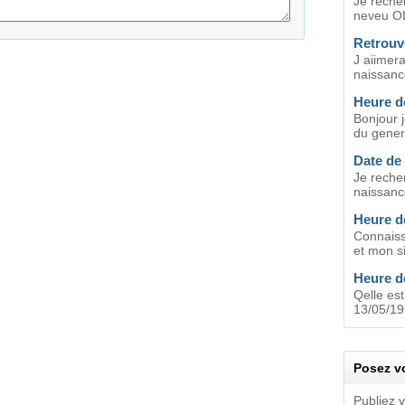
Je reche
neveu OL
Retrouv
J aiimera
naissanc
Heure d
Bonjour 
du genera
Date de
Je recher
naissanc
Heure d
Connaiss
et mon si
Heure d
Qelle es
13/05/19
Posez vo
Publiez 