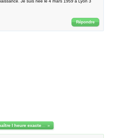
naissance. Je suis née le 4 mars 1959 à Lyon 3 
Répondre
Comment connaître l heure exacte de ma naissance
»