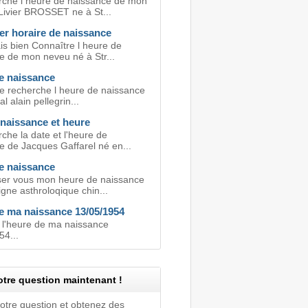
rche l heure de naissance de mon
ivier BROSSET ne à St...
er horaire de naissance
is bien Connaître l heure de
e de mon neveu né à Str...
e naissance
je recherche l heure de naissance
l alain pellegrin...
 naissance et heure
che la date et l'heure de
e de Jacques Gaffarel né en...
e naissance
er vous mon heure de naissance
gne asthroloqique chin...
e ma naissance 13/05/1954
t l'heure de ma naissance
54...
tre question maintenant !
votre question et obtenez des