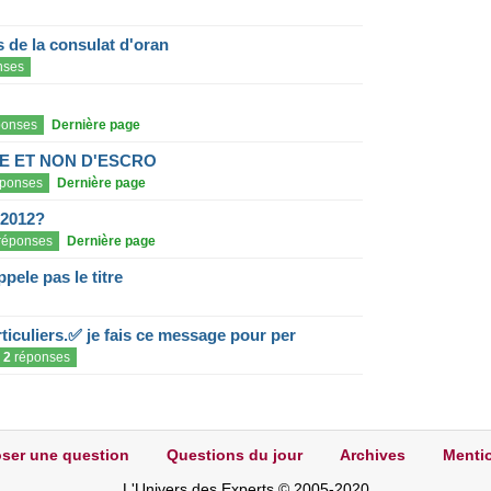
de la consulat d'oran
nses
onses
Dernière page
E ET NON D'ESCRO
ponses
Dernière page
 2012?
réponses
Dernière page
pele pas le titre
ticuliers.✅ je fais ce message pour per
2
réponses
ser une question
Questions du jour
Archives
Mentio
L'Univers des Experts © 2005-2020