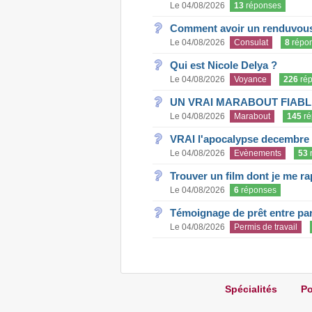
Le 04/08/2026
13
réponses
Comment avoir un renduvous 
Le 04/08/2026
Consulat
8
répo
Qui est Nicole Delya ?
Le 04/08/2026
Voyance
226
rép
UN VRAI MARABOUT FIABL
Le 04/08/2026
Marabout
145
ré
VRAI l'apocalypse decembre
Le 04/08/2026
Evènements
53
Trouver un film dont je me rap
Le 04/08/2026
6
réponses
Témoignage de prêt entre par
Le 04/08/2026
Permis de travail
Spécialités
Po