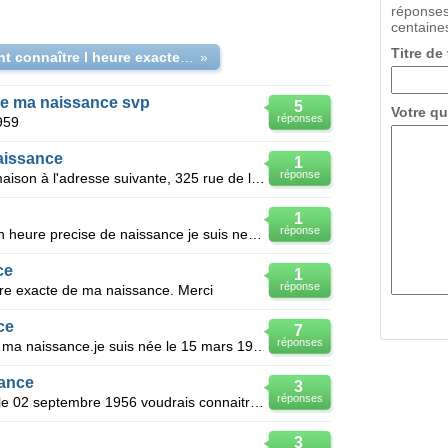
réponses
centaines
Titre de
Comment connaître l heure exacte de ma naissance
»
 de ma naissance svp
5
Votre qu
réponses
959
aissance
1
réponse
Je suis née le 24 mars 1962 à la maison à l'adresse suivante, 325 rue de la reine québec québec. J'
1
réponse
Mercide me communiquer svp mon heure precise de naissance je suis nee LE 10 novembre 1973
ce
1
réponse
ure exacte de ma naissance. Merci
ce
7
réponses
Je veux savoir le jour et l'heure de ma naissance.je suis née le 15 mars 1991
sance
3
réponses
Je suis née à nivelles en belgique le 02 septembre 1956 voudrais connaitre l'heure de ma naissance
3