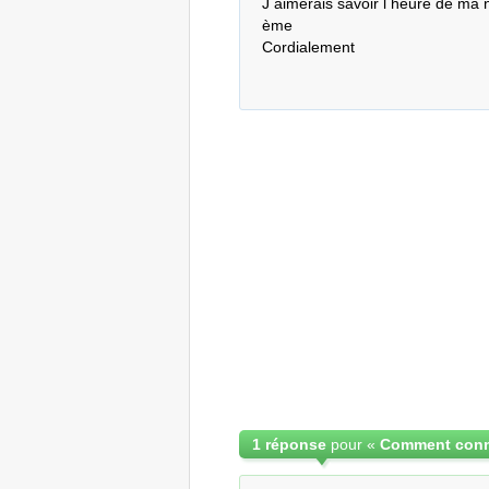
J aimerais savoir l heure de ma 
ème

Cordialement
1 réponse
pour «