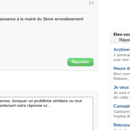
[ ! ]
aissance à la mairie du 3ème arrondissement

Etes-vo
Répon
Archives
J aimera
suis nee 
Répondre
Heure d
Mon nom 
Matane,,
Je veux
Je suis n
de cette 
Connait
Gaetanne
hopital d
Retrouv