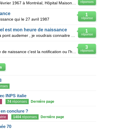
réponses
Je m'appelle Lise, je suis née le 4 février 1967 à Montréal, Hôpital Maisonneuve-Rosemont et j'aimer
sance
1
réponse
issance qui le 27 avril 1987
uel est mon heure de naissance
1
réponse
Je suis née le 31 décembre 1953 à pont audemer , je voudrais connaitre mon heure et jour de naissan
3
réponses
L'heure de naissance dans un acte de naissance c'est la notification ou l'heure indiquée en premier
s
3
nses
c INPS italie
n
74
réponses
Dernière page
e en conclure ?
trie
1404
réponses
Dernière page
née 70