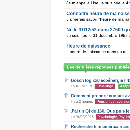
Connaitre heure de ma nais
J'aimerais savoir l'heure de ma na
Né le 31/12/53 dans 27500 q
Heure de naissance
Les dernières réponses publiée
Bosch logixx8 ecoénergie F4
Il y a 1 minute
Lave-linge
4
répo
Comment prendre contact ave
Il y a 2 heures
Pension de réversio
J'ai un QI de 160. Que puis j
Le 04/08/2026
Psychologie, Psychia
Recherche film américain an