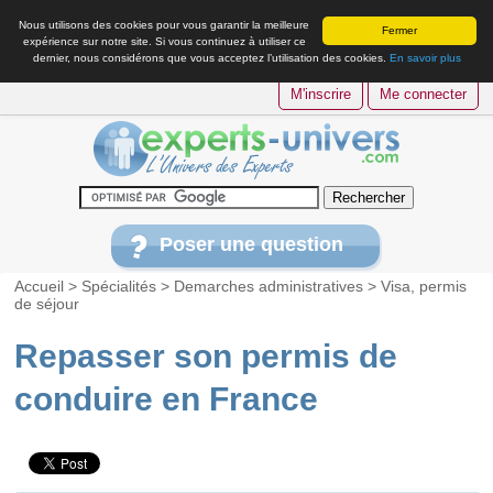
Nous utilisons des cookies pour vous garantir la meilleure
Fermer
expérience sur notre site. Si vous continuez à utiliser ce
dernier, nous considérons que vous acceptez l’utilisation des cookies.
En savoir plus
M'inscrire
Me connecter
Poser une question
Accueil
>
Spécialités
>
Demarches administratives
>
Visa, permis
de séjour
Repasser son permis de
conduire en France