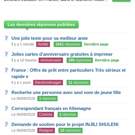
Les dernières réponses publiées
Une jolie texte pour sa meilleur amie
Il y a 1 minute
Amitié
1661
réponses
Dernière page
Jolies cartes d'anniversaire gratuites à imprimer
Il y a 10 heures
Anniversaire
396
réponses
Dernière page
France : Offre de prêt entre particuliers Très sérieux et
rapide e
Il y a 1 jours
Electroménager
11
réponses
Recherhe une personne avec seul nom de jeune fille
Le 06/08/2026
1
réponse
Correspondant français en Allemagne
Le 06/08/2026
Cinéma
1
réponse
Demande de soutien pour le projet INJILI SHULENI
Le 06/08/2026
Religion
10
réponses