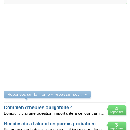
Réponses sur le thème «
repasser son permis de conduire en France
»
Combien d'heures obligatoire?
4
réponses
Bonjour , J'ai une question importante a ce jour car j'ai passer mon permis de conduire, puis je
Récidiviste a l'alcool en permis probatoire
3
réponses
Bjr, permis probatoire. je me suis fait juger ce matin pour conduite en état d'ivresse excedant le