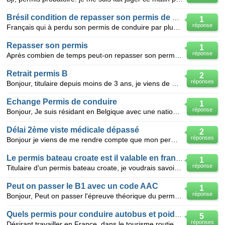
Brésil condition de repasser son permis de conduire
1
réponse
Français qui à perdu son permis de conduire par plus de points.se dépasser dans la capitale du Bésil
Repasser son permis
1
réponse
Après combien de temps peut-on repasser son permis lorsqu'on a perdu tous ses points ?
Retrait permis B
2
réponses
Bonjour, titulaire depuis moins de 3 ans, je viens de me faire retirer mon permis B (retrait 6 poin
Echange Permis de conduire
1
réponse
Bonjour, Je suis résidant en Belgique avec une nationalité Française, j'ai un permis Marocain que
Délai 2ème viste médicale dépassé
2
réponses
Bonjour je viens de me rendre compte que mon permis était valable jusqu'en août 2011, je pense qu
Le permis bateau croate est il valable en france
1
réponse
Titulaire d'un permis bateau croate, je voudrais savoir si je peux naviguer en France directement av
Peut on passer le B1 avec un code AAC
1
réponse
Bonjour, Peut on passer l'épreuve théorique du permis B1 (16 ans) en utilisant le code (épreuve thé
Quels permis pour conduire autobus et poids lourds
5
réponses
Désirant travailler en France, dans le tourisme routier ou le transport routier,quels sont les permi