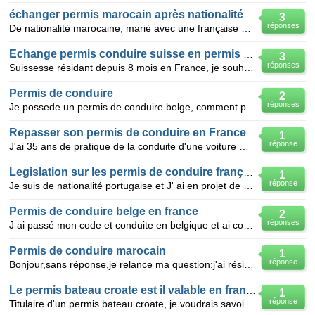
échanger permis marocain après nationalité Française
3
réponses
De nationalité marocaine, marié avec une française depuis mai 2008, habitant en france, 4ème titre d
Echange permis conduire suisse en permis français
3
réponses
Suissesse résidant depuis 8 mois en France, je souhaite échanger mon permis de conduire suisse contr
Permis de conduire
2
réponses
Je possede un permis de conduire belge, comment puis-je obtenir un permis marocain, vu que j'y résid
Repasser son permis de conduire en France
1
réponse
J'ai 35 ans de pratique de la conduite d'une voiture mais je dois repasser le permis en France car j
Legislation sur les permis de conduire français
1
réponse
Je suis de nationalité portugaise et J' ai en projet de repartir au Portugal. Dois- je changer mon p
Permis de conduire belge en france
2
réponses
J ai passé mon code et conduite en belgique et ai conduit en "licence" puis j ai du partir vivre en
Permis de conduire marocain
1
réponse
Bonjour,sans réponse,je relance ma question:j'ai résider 6 mois au maroc et j'ai passer mon permis l
Le permis bateau croate est il valable en france
1
réponse
Titulaire d'un permis bateau croate, je voudrais savoir si je peux naviguer en France directement av