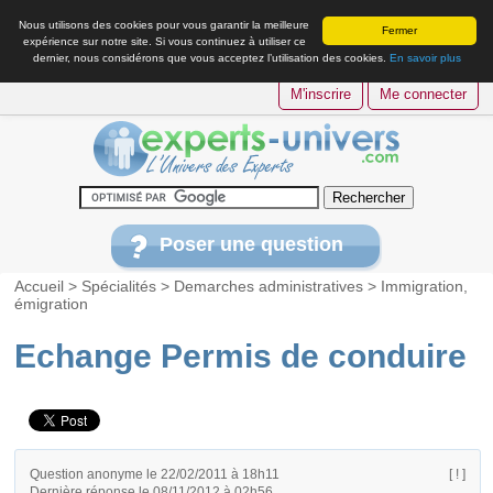
Nous utilisons des cookies pour vous garantir la meilleure
Fermer
expérience sur notre site. Si vous continuez à utiliser ce
dernier, nous considérons que vous acceptez l’utilisation des cookies.
En savoir plus
M'inscrire
Me connecter
Poser une question
Accueil
>
Spécialités
>
Demarches administratives
>
Immigration,
émigration
Echange Permis de conduire
Question anonyme le 22/02/2011 à 18h11
[ ! ]
Dernière réponse le 08/11/2012 à 02h56