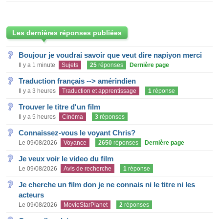
Les dernières réponses publiées
Boujour je voudrai savoir que veut dire napiyon merci
Il y a 1 minute
Sujets
25
réponses
Dernière page
Traduction français --> amérindien
Il y a 3 heures
Traduction et apprentissage
1
réponse
Trouver le titre d'un film
Il y a 5 heures
Cinéma
3
réponses
Connaissez-vous le voyant Chris?
Le 09/08/2026
Voyance
2650
réponses
Dernière page
Je veux voir le video du film
Le 09/08/2026
Avis de recherche
1
réponse
Je cherche un film don je ne connais ni le titre ni les
acteurs
Le 09/08/2026
MovieStarPlanet
2
réponses