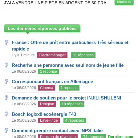
réponses
J'AI A VENDRE UNE PIECE EN ARGENT DE 50 FRANCS HERCULE DE 1978 ET UNE PIECE EN ARGENT DE 100 FRANCS
Les dernières réponses publiées
France : Offre de prêt entre particuliers Très sérieux et
rapide e
Il y a 1 minute
Electroménager
11
réponses
Recherhe une personne avec seul nom de jeune fille
Le 06/08/2026
1
réponse
Correspondant français en Allemagne
Le 06/08/2026
Cinéma
1
réponse
Demande de soutien pour le projet INJILI SHULENI
Le 06/08/2026
Religion
10
réponses
Bosch logixx8 ecoénergie F43
Le 05/08/2026
Lave-linge
4
réponses
Comment prendre contact avec INPS italie
Le 05/08/2026
Pension de réversion
74
réponses
Dernière page