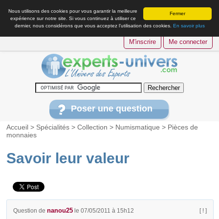
Nous utilisons des cookies pour vous garantir la meilleure
Fermer
expérience sur notre site. Si vous continuez à utiliser ce
dernier, nous considérons que vous acceptez l’utilisation des cookies.
En savoir plus
M'inscrire
Me connecter
Poser une question
Accueil
>
Spécialités
>
Collection
>
Numismatique
>
Pièces de
monnaies
Savoir leur valeur
nanou25
Question de
le 07/05/2011 à 15h12
[ ! ]