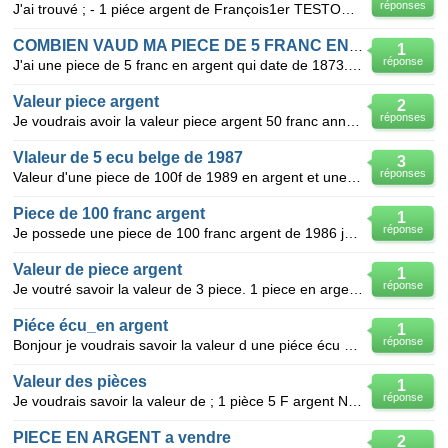
réponses
J'ai trouvé ; - 1 piéce argent de François1er TESTON 1529 marqué 15 - 1 piéce argent Charles VII G
COMBIEN VAUD MA PIECE DE 5 FRANC EN ARGENT?
1
réponse
J'ai une piece de 5 franc en argent qui date de 1873.j'aimerai savoir si elle a beaucoup de valeur?
Valeur piece argent
2
réponses
Je voudrais avoir la valeur piece argent 50 franc annee 1976 1978 et piece 100 franc 1986
Vlaleur de 5 ecu belge de 1987
3
réponses
Valeur d'une piece de 100f de 1989 en argent et une piece de 5 ecu belge de 1987 en argent. merci
Piece de 100 franc argent
1
réponse
Je possede une piece de 100 franc argent de 1986 je voudrais savoir sa valeur et ou je pourait me re
Valeur de piece argent
1
réponse
Je voutré savoir la valeur de 3 piece. 1 piece en argent de 50 francs anné 1976 1 piece en argent
Piéce écu_en argent
1
réponse
Bonjour je voudrais savoir la valeur d une piéce écu en argent 1987
Valeur des pièces
1
réponse
Je voudrais savoir la valeur de ; 1 pièce 5 F argent Napoléon III ( avec lauriers) de 1867 3 pièce
PIECE EN ARGENT a vendre
2