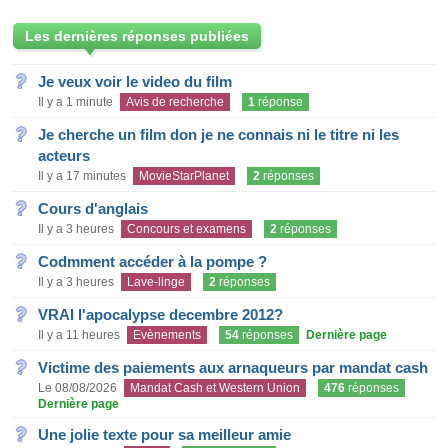
Les dernières réponses publiées
Je veux voir le video du film
Il y a 1 minute
Avis de recherche
1
réponse
Je cherche un film don je ne connais ni le titre ni les
acteurs
Il y a 17 minutes
MovieStarPlanet
2
réponses
Cours d'anglais
Il y a 3 heures
Concours et examens
2
réponses
Codmment accéder à la pompe ?
Il y a 3 heures
Lave-linge
2
réponses
VRAI l'apocalypse decembre 2012?
Il y a 11 heures
Evènements
54
réponses
Dernière page
Victime des paiements aux arnaqueurs par mandat cash
Le 08/08/2026
Mandat Cash et Western Union
476
réponses
Dernière page
Une jolie texte pour sa meilleur amie