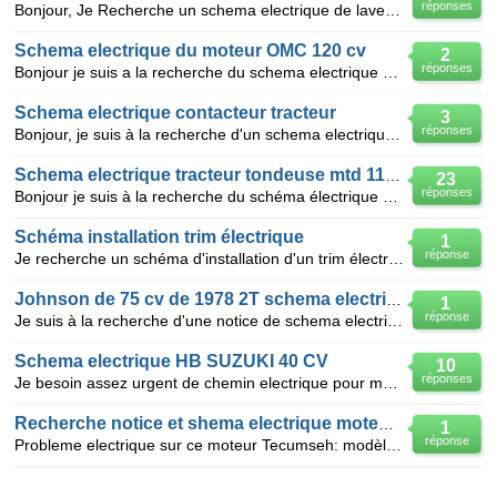
réponses
Bonjour, Je Recherche un schema electrique de lave-linge ,FAURE LFD 1053 si possible, sinon le sché
Schema electrique du moteur OMC 120 cv
2
réponses
Bonjour je suis a la recherche du schema electrique complet du moteur OMC 120 cv
Schema electrique contacteur tracteur
3
réponses
Bonjour, je suis à la recherche d'un schema electrique (avec la couleur des fils si possible) pour c
Schema electrique tracteur tondeuse mtd 115-82
23
réponses
Bonjour je suis à la recherche du schéma électrique pour un tracteur tondeuse mtd 115-82 type form
Schéma installation trim électrique
1
réponse
Je recherche un schéma d'installation d'un trim électrique pour un moteur HONDA 50CV
Johnson de 75 cv de 1978 2T schema electrique
1
réponse
Je suis à la recherche d'une notice de schema electrique pour la reparation de mon moteur hors bord
Schema electrique HB SUZUKI 40 CV
10
réponses
Je besoin assez urgent de chemin electrique pour moteur HB SUZUKI 40 CV. Pouvez vous m'indiquer une
Recherche notice et shema electrique moteur tecumseh
1
réponse
Probleme electrique sur ce moteur Tecumseh: modèle OHV170 et je n'ai ni schema et encore moins la no