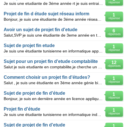
réponse
Je suis une etudiante de 3éme année rt je suis entrain de préparer un projet de fin d'étude et jr tr
Projet de fin d étude sujet réseau inform
1
réponse
Bonjour, je suis une étudiante de 3éme année réseau informatique et j'ai un projet de fin d'étude à
Avoir un sujet de projet fin d'etude
6
réponses
Salut,SVP je suis une étudiante de 3eme année en technologie de réseau informatique et j'ai un proje
Sujet de projet fin etude
1
réponse
Je suis une étudiante tunisienne en informatique applique specialite technologie informatique et mu
Sujet pour un projet fin d'etude comptabilite
12
réponses
Salut je suis etudiante en comptabilite,je cherche un sujet à aborder dans mon projet de fin d'etude
Comment choisir un projet fin d'études?
1
réponse
Salut , je suis une étudiante en 3éme année génie biologique à l'école nationale d'ingénieurs de sfa
Sujet de projet de fin d'étude
1
réponse
Bonjour, je suis en dernière année en licence appliqué en finance et je cherche un sujet pour mon PF
Projet fin d'étude
1
réponse
Je suis une étudiante tunisienne en informatique industriel je cherche un sujet pour mon projet fin
Sujet de projet de fin d'etude
1