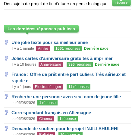
réponse
Des sujets de projet de fin d'etude en genie biologique
Les dernières réponses publiées
Une jolie texte pour sa meilleur amie
Il y a 1 minute
Amitié
1661
réponses
Dernière page
Jolies cartes d'anniversaire gratuites à imprimer
Il y a 10 heures
Anniversaire
396
réponses
Dernière page
France : Offre de prêt entre particuliers Très sérieux et
rapide e
Il y a 1 jours
Electroménager
11
réponses
Recherhe une personne avec seul nom de jeune fille
Le 06/08/2026
1
réponse
Correspondant français en Allemagne
Le 06/08/2026
Cinéma
1
réponse
Demande de soutien pour le projet INJILI SHULENI
Le 06/08/2026
Religion
10
réponses