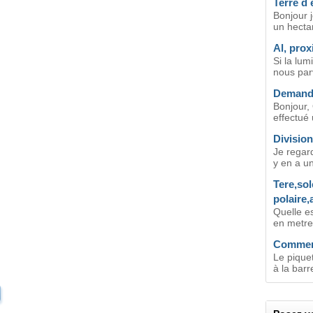
Terre d 
Bonjour 
un hectar
Al, pro
Si la lum
nous parv
Demande
Bonjour, 
effectué
Division
Je regard
y en a un
Tere,sol
polaire
Quelle es
en metres
Comment 
Le piquet
à la barr