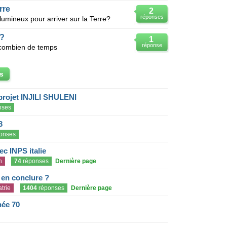
rre
2
réponses
mineux pour arriver sur la Terre?
e?
1
réponse
n combien de temps
s
projet INJILI SHULENI
nses
3
onses
c INPS italie
n
74
réponses
Dernière page
e en conclure ?
trie
1404
réponses
Dernière page
née 70