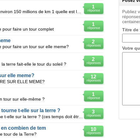
Posez vo
1
réponse
La terre tourne autour du soleil a environ 150 millions de km 1 quelle est la distance en km a t
Publiez 
réponses
centaines
1
réponse
 pour faire un tour complet
Titre de
 meme
2
réponses
 pour faire un tour sur elle meme?
Votre qu
2
réponses
terre fait-elle le tour du soleil ?
 sur elle meme?
12
réponses
RRE SUR ELLE MEME?
1
réponse
un tour sur elle-même ?
ourne t-elle sur la terre ?
3
réponses
En combien de temps la lune tourne t-elle sur la terre ? (ces temps doit être exprimé en jour svp) m
rre en combien de tem
10
réponses
e tour de la Terre?