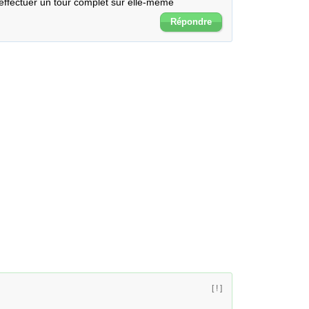
effectuer un tour complet sur elle-même
Répondre
[ ! ]