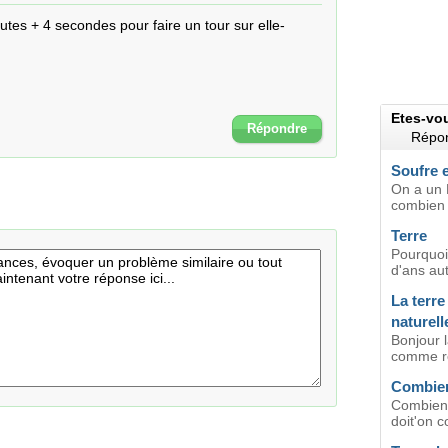
tes + 4 secondes pour faire un tour sur elle-
Etes-vo
Répondre
Répon
Soufre e
On a un 
combien i
Terre
Pourquoi 
d'ans au
La terre
naturell
Bonjour l
comme re
Combien
Combien 
doit'on c