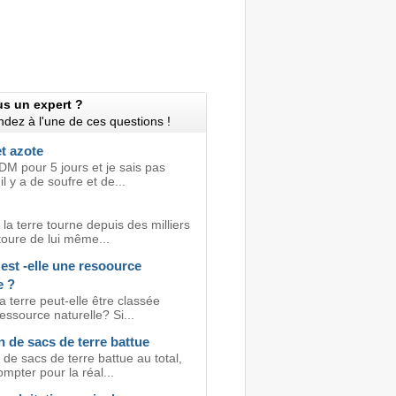
us un expert ?
dez à l'une de ces questions !
t azote
DM pour 5 jours et je sais pas
l y a de soufre et de...
la terre tourne depuis des milliers
toure de lui même...
 est -elle une resoource
e ?
a terre peut-elle être classée
ssource naturelle? Si...
 de sacs de terre battue
de sacs de terre battue au total,
ompter pour la réal...