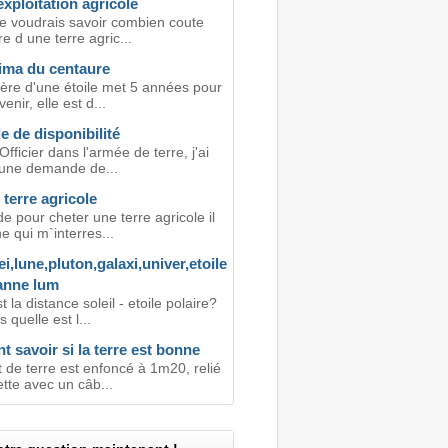
exploitation agricole
je voudrais savoir combien coute
e d une terre agric...
xima du centaure
ière d'une étoile met 5 années pour
enir, elle est d...
 de disponibilité
Officier dans l'armée de terre, j'ai
 une demande de...
 terre agricole
e pour cheter une terre agricole il
e qui m`interres...
ei,lune,pluton,galaxi,univer,etoile
,anne lum
t la distance soleil - etoile polaire?
 quelle est l...
savoir si la terre est bonne
 de terre est enfoncé à 1m20, relié
ette avec un câb...