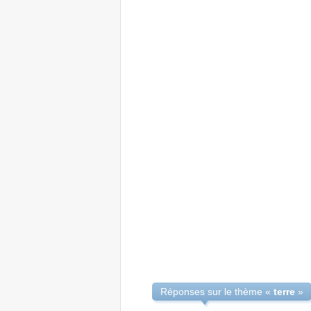
Réponses sur le thème «
terre
»