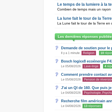
Le temps de la lumiere à la te
Combien de temps mais un rayon lu
La lune fait le tour de la Terr
La Lune fait le tour de la Terre e
Les dernières réponses publiée
Demande de soutien pour le 
Il y a 1 minute
Religion
10
répo
Bosch logixx8 ecoénergie F4
Le 05/08/2026
Lave-linge
4
rép
Comment prendre contact ave
Le 05/08/2026
Pension de réversio
J'ai un QI de 160. Que puis j
Le 04/08/2026
Psychologie, Psychia
Recherche film américain an
Le 04/08/2026
13
réponses