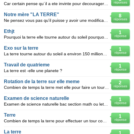
réponses
Car certain pense qu´il a ete invinte pour decourager les amoureux .pourtant cette pendemie peux et
Notre mère "LA TERRE"
8
réponses
Ne pensez vous pas qu'il puisse y avoir une modification de la rotation de la terre avec le nombre d
Ethjt
1
réponse
Pourquoi la terre elle tourne autour du soleil pourquoi que elle va pas tout droite ? HEIN ?!
Exo sur la terre
1
réponse
La terre tourne autour du soleil a environ 150 millions de km 1 quelle est la distance en km a t
Travail de quatrieme
1
réponse
La terre est -elle une planete ?
Rotation de la terre sur elle meme
2
réponses
Combien de temps la terre met elle pour faire un tour sur elle meme?
Examen de science naturelle
1
réponse
Examen de science naturelle bac section math ou lettre, merci
Terre
1
réponse
Combien de temps la terre pour effectuer un tour complet sur elle-même
La terre
1