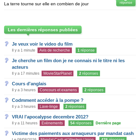
réponse
La terre tourne sur elle en combien de jour
Les dernières réponses publiées
Je veux voir le video du film
Il y a 1 minute
Avis de recherche
1
réponse
Je cherche un film don je ne connais ni le titre ni les
acteurs
Il y a 17 minutes
MovieStarPlanet
2
réponses
Cours d'anglais
Il y a 3 heures
Concours et examens
2
réponses
Codmment accéder à la pompe ?
Il y a 3 heures
Lave-linge
2
réponses
VRAI l'apocalypse decembre 2012?
Il y a 11 heures
Evènements
54
réponses
Dernière page
Victime des paiements aux arnaqueurs par mandat cash
Le 08/08/2026
Mandat Cash et Western Union
476
réponses