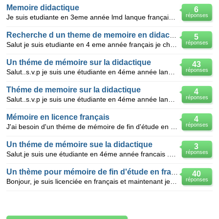
Memoire didactique
6
réponses
Je suis etudiante en 3eme année lmd lanque française didactique aide moi de trouver un theme dr memo
Recherche d un theme de memoire en didactique
5
réponses
Salut je suis etudiante en 4 eme année français je cherche un theme de memoire en didactique et jusq
Un théme de mémoire sur la didactique
43
réponses
Salut..s.v.p je suis une étudiante en 4éme année langue francaise j'ai besoin d'un théme de memoire
Théme de memoire sur la didactique
4
réponses
Salut..s.v.p je suis une étudiante en 4éme année langue francaise j'ai besoin d'un théme de memoire
Mémoire en licence français
4
réponses
J'ai besoin d'un théme de mémoire de fin d'étude en français ; spécialité didactique. donnez moi des
Un théme de mémoire sue la didactique
3
réponses
Salut.je suis une étudiante en 4éme année francais .s.v.p. j'ai besoin d'un théme de memoire sur la
Un thème pour mémoire de fin d'étude en français
40
réponses
Bonjour, je suis licenciée en français et maintenant je prépare mon Master2 option Didactique et je