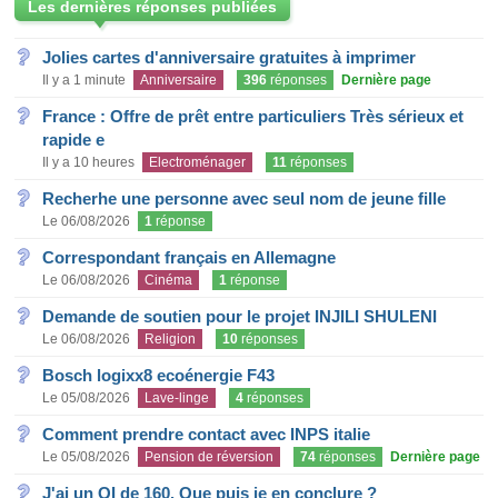
Les dernières réponses publiées
Jolies cartes d'anniversaire gratuites à imprimer
Il y a 1 minute
Anniversaire
396
réponses
Dernière page
France : Offre de prêt entre particuliers Très sérieux et
rapide e
Il y a 10 heures
Electroménager
11
réponses
Recherhe une personne avec seul nom de jeune fille
Le 06/08/2026
1
réponse
Correspondant français en Allemagne
Le 06/08/2026
Cinéma
1
réponse
Demande de soutien pour le projet INJILI SHULENI
Le 06/08/2026
Religion
10
réponses
Bosch logixx8 ecoénergie F43
Le 05/08/2026
Lave-linge
4
réponses
Comment prendre contact avec INPS italie
Le 05/08/2026
Pension de réversion
74
réponses
Dernière page
J'ai un QI de 160. Que puis je en conclure ?