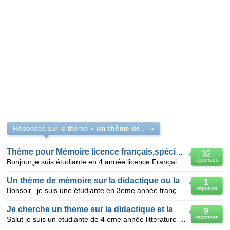
Réponses sur le thème «
un thème de mémoire spécialité didactique
»
Thème pour Mémoire licence français,spécialité didactique
32
réponses
Bonjour,je suis étudiante en 4 année licence Français,spécialité didactique à Blida ,je veux travail
Un thème de mémoire sur la didactique ou la lainguistique
1
réponse
Bonsoir,, je suis une étudiante en 3eme année français je cherche un thème de fin d'étude j'ai fait
Je cherche un theme sur la didactique et la pedago
9
réponses
Salut je suis un etudiante de 4 eme année litterature française je cherche un theme pour faire mon