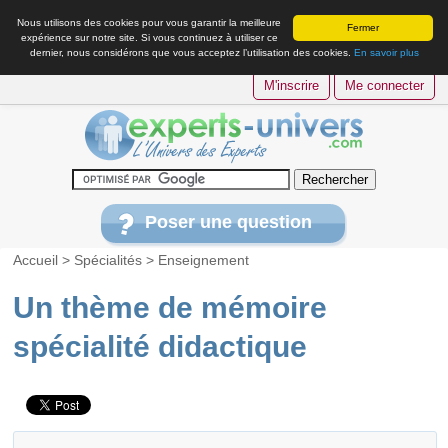
Nous utilisons des cookies pour vous garantir la meilleure
Fermer
expérience sur notre site. Si vous continuez à utiliser ce
dernier, nous considérons que vous acceptez l’utilisation des cookies.
En savoir plus
M'inscrire
Me connecter
Poser une question
Accueil
>
Spécialités
>
Enseignement
Un thème de mémoire
spécialité didactique