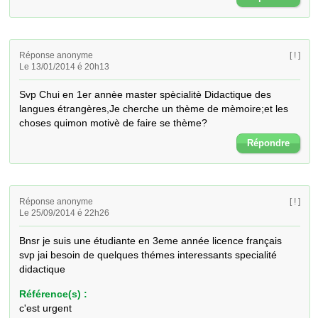
Réponse anonyme
[ ! ]
Le 13/01/2014 é 20h13
Svp Chui en 1er annèe master spècialitè Didactique des 
langues étrangères,Je cherche un thème de mèmoire;et les 
choses quimon motivè de faire se thème?
Répondre
Réponse anonyme
[ ! ]
Le 25/09/2014 é 22h26
Bnsr je suis une étudiante en 3eme année licence français 
svp jai besoin de quelques thémes interessants specialité 
didactique
Référence(s) :
c'est urgent