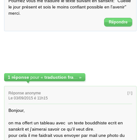
Pourriez vous me traduire le texte suivant en sanskrit: "Cueille 
le jour présent et sois le moins confiant possible en l'avenir" 
merci.
Répondre
1 réponse
pour «
traduction francais; sanskrit
»
Réponse anonyme
[ ! ]
Le 03/09/2015 é 11h15
Bonjour,

on ma offert un tableau avec  un texte bouddhiste ecrit en 
sanskrit et j'aimerai savoir ce qu'il veut dire.

pour cela il me faidrait vous envoyer par mail une photo du 