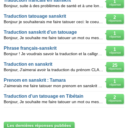
Traduction francais en sanskrit
1
réponse
Bonjour, suite à des problèmes de santé et à une longue période sans activité, j'a commencé à lir
Traduction tatouage sanskrit
2
réponses
Bonjour je souhaiterais me faire tatouer ceci: le coeur peut offrir l'infini dans la profondeur du s
Traduction sanskrit d'un tatouage
1
réponse
Bonjour, Je souhaite me faire tatouer un mot ou message en sanskrit avec un bouddha en fond mais je
Phrase français-sanskrit
1
réponse
Bonjour ! Je voudrais savoir la traduction et la calligraphie de la phrase suivante en sanskrit : "V
Traduction en sanskrit
25
réponses
Bonjour, J'aimerai avoir la traduction du prénom CLARA en sanskrit et en hindi Merci de votre
Prenom en sanskrit : Tamara
1
réponse
J'aimerais me faire tatouer mon prenom en sanskrit mais je ne me fie pas trop au traduction d'intern
Traduction d'un tatouage en Tibétain
2
réponses
Bonjour, Je souhaite me faire tatouer un mot ou message que je pensais être du sanskrit mais un exp
Les dernières réponses publiées