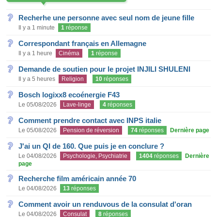
Recherhe une personne avec seul nom de jeune fille
Il y a 1 minute
1
réponse
Correspondant français en Allemagne
Il y a 1 heure
Cinéma
1
réponse
Demande de soutien pour le projet INJILI SHULENI
Il y a 5 heures
Religion
10
réponses
Bosch logixx8 ecoénergie F43
Le 05/08/2026
Lave-linge
4
réponses
Comment prendre contact avec INPS italie
Le 05/08/2026
Pension de réversion
74
réponses
Dernière page
J'ai un QI de 160. Que puis je en conclure ?
Le 04/08/2026
Psychologie, Psychiatrie
1404
réponses
Dernière
page
Recherche film américain année 70
Le 04/08/2026
13
réponses
Comment avoir un renduvous de la consulat d'oran
Le 04/08/2026
Consulat
8
réponses