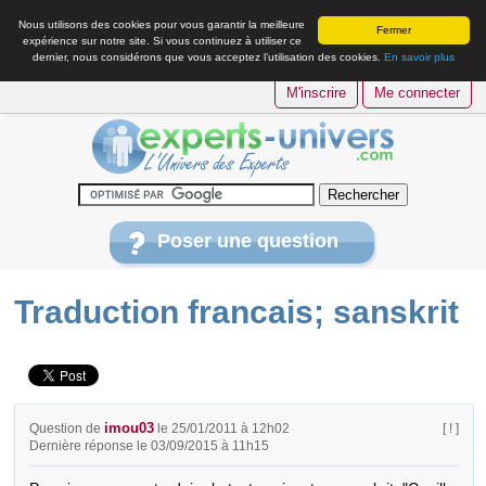
Nous utilisons des cookies pour vous garantir la meilleure
Fermer
expérience sur notre site. Si vous continuez à utiliser ce
dernier, nous considérons que vous acceptez l’utilisation des cookies.
En savoir plus
M'inscrire
Me connecter
Poser une question
Traduction francais; sanskrit
imou03
Question de
le 25/01/2011 à 12h02
[ ! ]
Dernière réponse le 03/09/2015 à 11h15