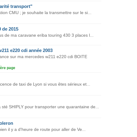
rité transport"
ion CMU ; je souhaite la transmettre sur le si...
0 de 2015
gus de ma caravane eriba touring 430 3 places l...
211 e220 cdi année 2003
issance sur ma mercedes w211 e220 cdi BOITE
ère page
cence de taxi de Lyon si vous êtes sérieux et...
a sté SHIPLY pour transporter une quarantaine de...
'oleron
en il y a d'heure de route pour aller de Ve...