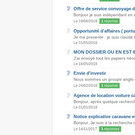
Offre de service convoyage de
Bonjour je suis indépendant en c
Le 19/06/2018
1
réponse
Opportunité d'affaires ( portu
Je me presente : je suis claude ko
Le 31/05/2018
MON DOSSIER OU EN EST I
J'ai envoyé tout les papiers néc
Le 16/05/2018
Envie d'investir
Nous sommes un groupe anglo-sax
Le 24/02/2018
1
réponse
Agence de location voiture c
Bonjour, aprés quelque recherches
Le 01/01/2018
Notice explicative caravane 
Bonjour, Je suis à la recherche 
Le 14/11/2017
3
réponses