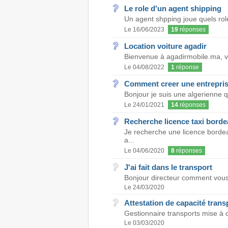
Le role d'un agent shipping
Un agent shpping joue quels rol
Le 16/06/2023
19
réponses
Location voiture agadir
Bienvenue à agadirmobile.ma, vot
Le 04/08/2022
1
réponse
Comment creer une entreprise
Bonjour je suis une algerienne q
Le 24/01/2021
14
réponses
Recherche licence taxi borde
Je recherche une licence bordea
a...
Le 04/06/2020
8
réponses
J'ai fait dans le transport
Bonjour directeur comment vous a
Le 24/03/2020
Attestation de capacité trans
Gestionnaire transports mise à d
Le 03/03/2020