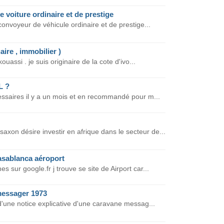
 voiture ordinaire et de prestige
onvoyeur de véhicule ordinaire et de prestige...
aire , immobilier )
uassi . je suis originaire de la cote d'ivo...
L ?
essaires il y a un mois et en recommandé pour m...
on désire investir en afrique dans le secteur de...
asablanca aéroport
 sur google.fr j trouve se site de Airport car...
messager 1973
d'une notice explicative d'une caravane messag...