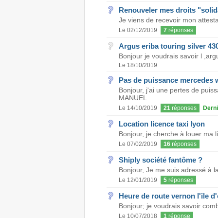
Renouveler mes droits "solida
Je viens de recevoir mon attestat
Le 02/12/2019
7
réponses
Argus eriba touring silver 43
Bonjour je voudrais savoir l ,ar
Le 18/10/2019
Pas de puissance mercedes w
Bonjour, j'ai une pertes de pu
MANUEL...
Le 14/10/2019
21
réponses
Derni
Location licence taxi lyon
Bonjour, je cherche à louer ma li
Le 07/02/2019
16
réponses
Shiply société fantôme ?
Bonjour, Je me suis adressé à l
Le 12/01/2019
5
réponses
Heure de route vernon l'ile d
Bonjour; je voudrais savoir combi
Le 10/07/2018
1
réponse