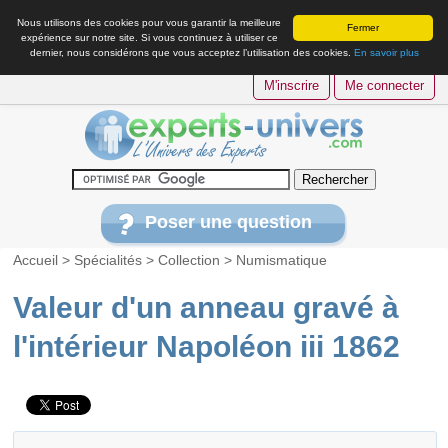
Nous utilisons des cookies pour vous garantir la meilleure
Fermer
expérience sur notre site. Si vous continuez à utiliser ce
dernier, nous considérons que vous acceptez l’utilisation des cookies.
En savoir plus
M'inscrire
Me connecter
Poser une question
Accueil
>
Spécialités
>
Collection
>
Numismatique
Valeur d'un anneau gravé à
l'intérieur Napoléon iii 1862