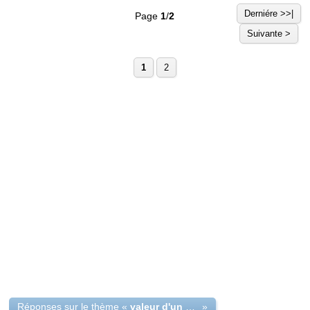
Derniére >>|
Page
1
/
2
Suivante >
1
2
Réponses sur le thème «
valeur d'un anneau gravé à l'intérieur Napoléon iii 1862
»