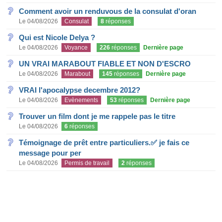
Comment avoir un renduvous de la consulat d'oran
Le 04/08/2026
Consulat
8
réponses
Qui est Nicole Delya ?
Le 04/08/2026
Voyance
226
réponses
Dernière page
UN VRAI MARABOUT FIABLE ET NON D'ESCRO
Le 04/08/2026
Marabout
145
réponses
Dernière page
VRAI l'apocalypse decembre 2012?
Le 04/08/2026
Evènements
53
réponses
Dernière page
Trouver un film dont je me rappele pas le titre
Le 04/08/2026
6
réponses
Témoignage de prêt entre particuliers.✅ je fais ce
message pour per
Le 04/08/2026
Permis de travail
2
réponses