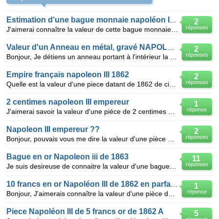
Estimation d'une bague monnaie napoléon IIII 1862
2
réponses
J'aimerai connaître la valeur de cette bague monnaie, à l'intérieur est marqué Napoléon III Empereur
Valeur d'un Anneau en métal, gravé NAPOLEON III EMPEREUR 1863
2
réponses
Bonjour, Je détiens un anneau portant à l'intérieur la mention "NAPOLEON III EMPEREUR1863" Cette ba
Empire français napoleon III 1862
2
réponses
Quelle est la valeur d'une piece datant de 1862 de cinq centimes, Napoléon III, empereur français ?
2 centimes napoleon III empereur
1
réponse
J'aimerai savoir la valeur d'une piéce de 2 centimes napoléon III empereur de 1862 tete laurée
Napoleon III empereur ??
2
réponses
Bonjour, pouvais vous me dire la valeur d'une pièce napoléon III empereur de cinq centimes de 1862
Bague en or Napoleon iii de 1863
11
réponses
Je suis desireuse de connaitre la valeur d'une bague en or dont l'inscription a l'interieur Napoleon
10 francs en or Napoléon III de 1862 en parfait état
1
réponse
Bonjour, J'aimerais connaître la valeur d'une pièce de 10 francs en or Napoléon III de 1862 en par
Piece Napoléon III de 5 francs or de 1862 A
5