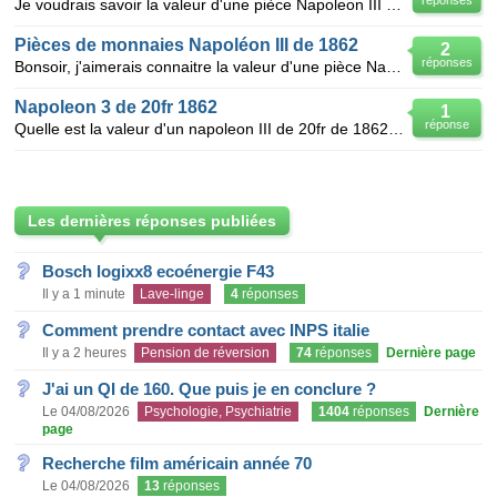
réponses
Je voudrais savoir la valeur d'une pièce Napoleon III or ( 5 francs ) de 1862 A ( tête laurier / Bar
Pièces de monnaies Napoléon III de 1862
2
réponses
Bonsoir, j'aimerais connaitre la valeur d'une pièce Napoléon III en bronze avec le portrait de l'emp
Napoleon 3 de 20fr 1862
1
réponse
Quelle est la valeur d'un napoleon III de 20fr de 1862? Merci
Les dernières réponses publiées
Bosch logixx8 ecoénergie F43
Il y a 1 minute
Lave-linge
4
réponses
Comment prendre contact avec INPS italie
Il y a 2 heures
Pension de réversion
74
réponses
Dernière page
J'ai un QI de 160. Que puis je en conclure ?
Le 04/08/2026
Psychologie, Psychiatrie
1404
réponses
Dernière
page
Recherche film américain année 70
Le 04/08/2026
13
réponses