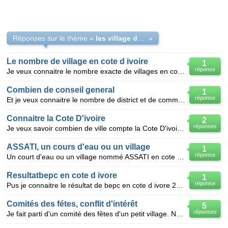
Réponses sur le thème «
les village de coite d ivoire
»
Le nombre de village en cote d ivoire
1
réponse
Je veux connaitre le nombre exacte de villages en cote d ivoire
Combien de conseil general
1
réponse
Et je veux connaitre le nombre de district et de commune de departement et de sous-prefecture de vil
Connaitre la Cote D'ivoire
2
réponses
Je veux savoir combien de ville compte la Cote D'ivoire, Je veux savoir combien de village compte
ASSATI, un cours d'eau ou un village
1
réponse
Un court d'eau ou un village nommé ASSATI en cote d'ivoire
Resultatbepc en cote d ivore
1
réponse
Pus je connaitre le résultat de bepc en cote d ivore 2009
Comités des fétes, conflit d'intérêt
5
réponses
Je fait parti d'un comité des fêtes d'un petit village. Nous avons l'habitude pour la fête du villa