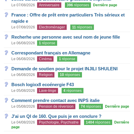
Le 07/08/2026
Anniversaire
396
réponses
Dernière page
France : Offre de prêt entre particuliers Très sérieux et
rapide e
Le 07/08/2026
Electroménager
11
réponses
Recherhe une personne avec seul nom de jeune fille
Le 06/08/2026
1
réponse
Correspondant français en Allemagne
Le 06/08/2026
Cinéma
1
réponse
Demande de soutien pour le projet INJILI SHULENI
Le 06/08/2026
Religion
10
réponses
Bosch logixx8 ecoénergie F43
Le 05/08/2026
Lave-linge
4
réponses
Comment prendre contact avec INPS italie
Le 05/08/2026
Pension de réversion
74
réponses
Dernière page
J'ai un QI de 160. Que puis je en conclure ?
Le 04/08/2026
Psychologie, Psychiatrie
1404
réponses
Dernière
page