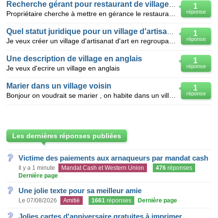
Recherche gérant pour restaurant de village de vacances
1
réponse
Propriétaire cherche à mettre en gérance le restaurant de son village de vacances sur la côte d'azur
Quel statut juridique pour un village d'artisanat?
1
réponse
Je veux créer un village d'artisanat d'art en regroupant des tisserands, des peintres sur toiles, de
Une description de village en anglais
1
réponse
Je veux d'ecrire un village en anglais
Marier dans un village voisin
1
réponse
Bonjour on voudrait se marier , on habite dans un village depuis 20ans , ma question est est-c
Les dernières réponses publiées
Victime des paiements aux arnaqueurs par mandat cash
Il y a 1 minute
Mandat Cash et Western Union
476
réponses
Dernière page
Une jolie texte pour sa meilleur amie
Le 07/08/2026
Amitié
1661
réponses
Dernière page
Jolies cartes d'anniversaire gratuites à imprimer