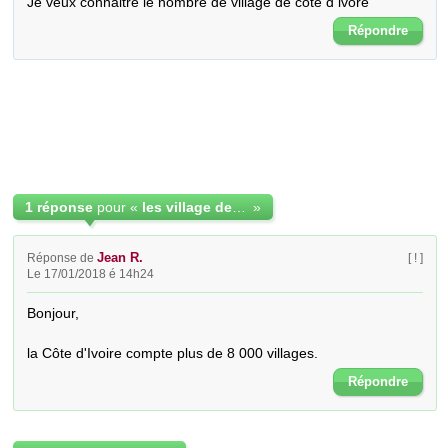
Je veux connaitre le nombre de village de cote d ivore
Répondre
1 réponse
pour «
les village de coite d ivoire
»
Jean R.
Réponse de
[ ! ]
Le 17/01/2018 é 14h24
Bonjour,

la Côte d'Ivoire compte plus de 8 000 villages.
Répondre