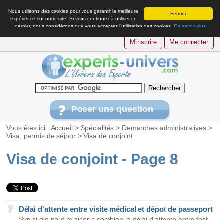
Nous utilisons des cookies pour vous garantir la meilleure
Fermer
expérience sur notre site. Si vous continuez à utiliser ce
dernier, nous considérons que vous acceptez l’utilisation des cookies.
En savoir plus
M'inscrire
Me connecter
Poser une question
Vous êtes ici :
Accueil
>
Spécialités
>
Demarches administratives
>
Visa, permis de séjour
>
Visa de conjoint
Visa de conjoint - Page 8
Délai d'attente entre visite médical et dépot de passeport
Svp si qlq peut m'aider c combien la délai d'attente entre test