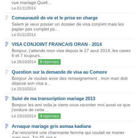
vue mariage.Quell...
Le 01/11/2014
Comaunautè de vie et le prise en charge
Salem je veux posser un dossier de visa conjoint mais les
papier pas complet ps...
Le 01/11/2014
VISA CONJOINT FRANCAIS ORAN - 2014
Bonjour, j'attends mon visa depuis le 27 aout 2014, les cases
6 et 7 toujours...
Le 26/10/2014
5
réponses
Question sur la demande de visa au Comore
Bonjour Je voulais avoir des renseignement , mon mari doit
dépose son visa a...
Le 25/10/2014
Suivi de ma transcription mariage 2013
Bonjour les ami voila je viens vous raconter moi aussi ce que
j'endure de cette...
Le 23/10/2014
4
réponses
Arnaque mariage gris asmaa kadiane
J'ai rencontré une charmante femme qui voulait se marier
avec moi. J'ai 45 ans e...