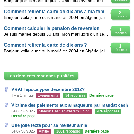
Bonjour je suis marié depuis 7 ans nous avons 2 enfants ensemble et chacun 1 enfants d'une précédent
Comment retirer la carte de dix ans a ma femme polygame ?
2
réponses
Bonjour, voila je me suis marié en 2004 en Algérie j'ai fait venir ma femme en 2005 et depuis j'ai
Comment calculer la pension de reversion
1
réponse
Je suis mariée depuis 30 ans .Mon mari ,lors d'un 1er mariage, a vécu 27 ans avec son ex femme. Cett
Comment retirer la carte de dix ans ?
1
réponse
Bonjour, voila je me suis marié en 2004 en Algérie j'ai fait venir ma femme en 2005 et depuis j'ai
Les dernières réponses publiées
VRAI l'apocalypse decembre 2012?
Il y a 1 minute
Evènements
54
réponses
Dernière page
Victime des paiements aux arnaqueurs par mandat cash
Le 08/08/2026
Mandat Cash et Western Union
476
réponses
Dernière page
Une jolie texte pour sa meilleur amie
Le 07/08/2026
Amitié
1661
réponses
Dernière page