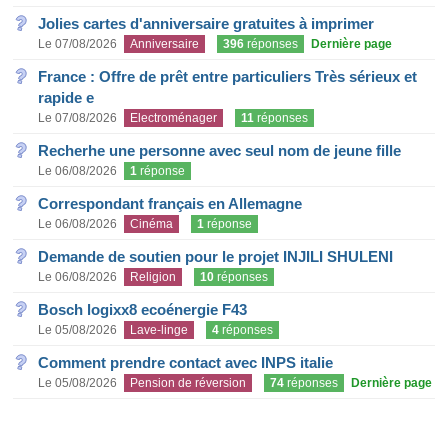
Jolies cartes d'anniversaire gratuites à imprimer
Le 07/08/2026
Anniversaire
396
réponses
Dernière page
France : Offre de prêt entre particuliers Très sérieux et
rapide e
Le 07/08/2026
Electroménager
11
réponses
Recherhe une personne avec seul nom de jeune fille
Le 06/08/2026
1
réponse
Correspondant français en Allemagne
Le 06/08/2026
Cinéma
1
réponse
Demande de soutien pour le projet INJILI SHULENI
Le 06/08/2026
Religion
10
réponses
Bosch logixx8 ecoénergie F43
Le 05/08/2026
Lave-linge
4
réponses
Comment prendre contact avec INPS italie
Le 05/08/2026
Pension de réversion
74
réponses
Dernière page