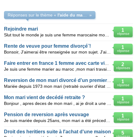
Réponses sur le thème «
l'aide du marabout Carlos
»
Rejoindre mari
1
réponse
Slut tout le monde je suis une femme marocaine mon mari vie en france on n'ai marrie depuit 5 ans j'
Rente de veuve pour femme divorçé¨!
1
réponse
Bonsoir, J'aimerai être renseignée sur mon sujet. J'ai 50 ans, j'ai été marier pendant 22 ans et e
Faire entrer en france 1 femme avec carte visiteur
2
réponses
Je suis une femme marier au maroc ,mon mari travail en france depuis 1978,en 1979 il se mari avec 1
Reversion de mon mari divorcé d'un premier mariage
1
réponse
Mariée depuis 1973 mon mari (retraité ouvrier d'état ) vient de dcd il avait été marié 18 ans sa fe
Mon mari vient de decédé retraite ?
1
réponse
Bonjour , apres deces de mon mari , ai je droit a une parti de sa retraite ,sachant que nous etions
Pension de reversion après veuvage
1
réponse
Je suis mariée depuis 25ans, mon mari a été précedemment marié 17 ans. nous avons eu 2 enfants et j'
Droit des heritiers suite à l'achat d'une maison
5
réponses