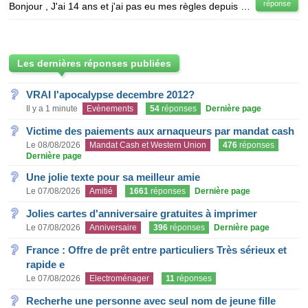
réponse
Bonjour , J'ai 14 ans et j'ai pas eu mes règles depuis 1 mois et demi , je l'ai est eu à l'age de
Les dernières réponses publiées
VRAI l'apocalypse decembre 2012?
Il y a 1 minute
Evènements
54
réponses
Dernière page
Victime des paiements aux arnaqueurs par mandat cash
Le 08/08/2026
Mandat Cash et Western Union
476
réponses
Dernière page
Une jolie texte pour sa meilleur amie
Le 07/08/2026
Amitié
1661
réponses
Dernière page
Jolies cartes d'anniversaire gratuites à imprimer
Le 07/08/2026
Anniversaire
396
réponses
Dernière page
France : Offre de prêt entre particuliers Très sérieux et
rapide e
Le 07/08/2026
Electroménager
11
réponses
Recherhe une personne avec seul nom de jeune fille