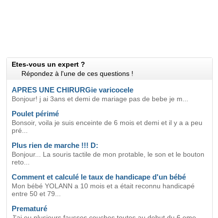
Etes-vous un expert ?
Répondez à l'une de ces questions !
APRES UNE CHIRURGie varicocele
Bonjour! j ai 3ans et demi de mariage pas de bebe je m...
Poulet périmé
Bonsoir, voila je suis enceinte de 6 mois et demi et il y a a peu
pré...
Plus rien de marche !!! D:
Bonjour... La souris tactile de mon protable, le son et le bouton
reto...
Comment et calculé le taux de handicape d'un bébé
Mon bébé YOLANN a 10 mois et a était reconnu handicapé
entre 50 et 79...
Prematuré
J'ai eu plusieurs fausses couches toutes au debut du 6 eme