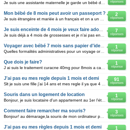
réponses
Je suis une assistante maternelle je garde un bébé de 4 mois sachant que j'au un agrement de 2 place
Mon bébé de 8 mois peut avoir un passeport ?
2
réponses
Je suis étrangère et mariée à un français et on a un bébé de 8 mois. On compte demander un double na
Je suis enceinte de 4 mois je veux faire adopter mon bébé
7
réponses
Je suis déjà a 4 mois de grossesses et je n'ai pas encore une réponse favorable svp aidé moi je ne p
Voyager avec bébé 7 mois sans papier d'identité
1
réponse
Quelles formalités administratives pour un voyage organisé en tunisie dans une semaine avec un bébé
Que dois je faire?
1
réponse
J ai suis le traitement curacne 40mg pour 8mois a cause de l acne.apres j ai change de dermato qui m
J'ai pas eu mes regle depuis 1 mois et demi
91
réponses
Slt je suis une fille j'ai 14 ans et mes regle il ya que 4 mois que je les est eu et la derniere fo
Souris dans un logement de location
1
réponse
Bonjour, je suis locataire d'un appartement au 1er l'étage d'une résidence, je suis enceinte de 6
Comment faire remarcher ma souris?
3
réponses
Bonjour! au démarage,la souris de mon ordinateur portable marche bien.mais après le démarage,elle es
J'ai pas eu mes règles depuis 1 mois et demi
1