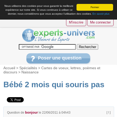
Nous utilisons des cookies pour vous garantir la meilleure
Fermer
expérience sur notre site. Si vous continuez à utiliser ce
dernier, nous considérons que vous acceptez l’utilisation des cookies.
En savoir plus
M'inscrire
Me connecter
Poser une question
Accueil
>
Spécialités
>
Cartes de voeux, lettres, poèmes et
discours
>
Naissance
Bébé 2 mois qui souris pas
bonjour
Question de
le 22/06/2011 à 04h43
[ ! ]