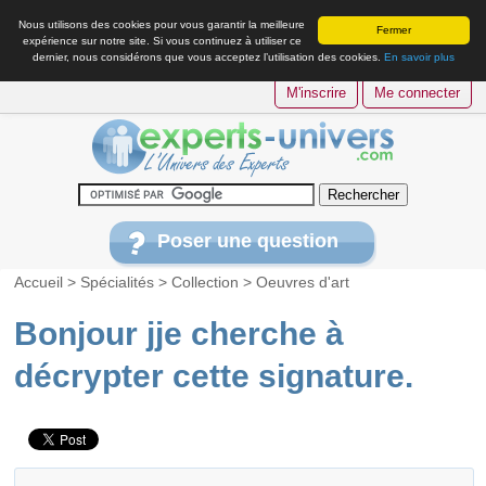
Nous utilisons des cookies pour vous garantir la meilleure
Fermer
expérience sur notre site. Si vous continuez à utiliser ce
dernier, nous considérons que vous acceptez l’utilisation des cookies.
En savoir plus
M'inscrire
Me connecter
Poser une question
Accueil
>
Spécialités
>
Collection
>
Oeuvres d'art
Bonjour jje cherche à
décrypter cette signature.