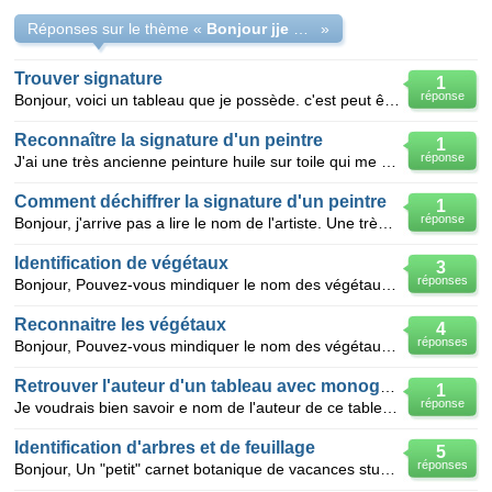
Réponses sur le thème «
Bonjour jje cherche à décrypter cette signature.
»
Trouver signature
1
réponse
Bonjour, voici un tableau que je possède. c'est peut être du crayon. je voulais savoir si vous con
Reconnaître la signature d'un peintre
1
réponse
J'ai une très ancienne peinture huile sur toile qui me parait de style hollandais mesurant 140cmX70c
Comment déchiffrer la signature d'un peintre
1
réponse
Bonjour, j'arrive pas a lire le nom de l'artiste. Une très belle copie de la monalisa, signée et da
Identification de végétaux
3
réponses
Bonjour, Pouvez-vous mindiquer le nom des végétaux des photos suivantes ? 1 [url=http://ww
Reconnaitre les végétaux
4
réponses
Bonjour, Pouvez-vous mindiquer le nom des végétaux des photos suivantes ? 1 http://www.z
Retrouver l'auteur d'un tableau avec monogramme AD
1
réponse
Je voudrais bien savoir e nom de l'auteur de ce tableau daté de 1862. L'auteur signe par le mono
Identification d'arbres et de feuillage
5
réponses
Bonjour, Un "petit" carnet botanique de vacances studieuses pour si possible, m'indiquer le nom d