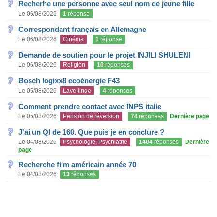
Recherhe une personne avec seul nom de jeune fille
Le 06/08/2026
1
réponse
Correspondant français en Allemagne
Le 06/08/2026
Cinéma
1
réponse
Demande de soutien pour le projet INJILI SHULENI
Le 06/08/2026
Religion
10
réponses
Bosch logixx8 ecoénergie F43
Le 05/08/2026
Lave-linge
4
réponses
Comment prendre contact avec INPS italie
Le 05/08/2026
Pension de réversion
74
réponses
Dernière page
J'ai un QI de 160. Que puis je en conclure ?
Le 04/08/2026
Psychologie, Psychiatrie
1404
réponses
Dernière
page
Recherche film américain année 70
Le 04/08/2026
13
réponses