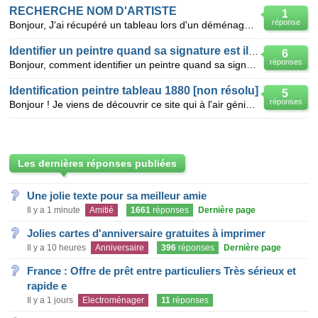
RECHERCHE NOM D'ARTISTE
1
réponse
Bonjour, J'ai récupéré un tableau lors d'un déménagement et j'aimerai en connaître sa valeur. je n'
Identifier un peintre quand sa signature est illisible
6
réponses
Bonjour, comment identifier un peintre quand sa signature est illisible comme ici? <a href="http://
Identification peintre tableau 1880 [non résolu]
5
réponses
Bonjour ! Je viens de découvrir ce site qui à l'air génial, c'est la première fois que je l'utili
Les dernières réponses publiées
Une jolie texte pour sa meilleur amie
Il y a 1 minute
Amitié
1661
réponses
Dernière page
Jolies cartes d'anniversaire gratuites à imprimer
Il y a 10 heures
Anniversaire
396
réponses
Dernière page
France : Offre de prêt entre particuliers Très sérieux et
rapide e
Il y a 1 jours
Electroménager
11
réponses