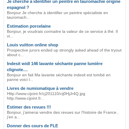
Je cherche à identifier un peintre en tauromachie origine
espagnol ?
Bonjour Je cherche à identifier un peintre spécialiste en
tauromach...
Estimation porcelaine
Bonjour, je voudrais connaitre la valeur de ce service à thé. Il
vi...
Louis vuitton online shop
Prospective jurors ended up strongly asked ahead of the tryout
about c...
Indesit widl 146 lavante séchante panne lumière
clignote....
Bonjour en fait Ma lavante séchante indesit est tombé en
panne voici l...
Livres de numismatique à vendre
Http://www.cijoint.fr/cj201110/cij0HjJr4Q.jpg
http://www.cijoint.fr...
Estimer des revues !!!
Bonjour, j'aimerai vendre des revues sur l'histoire de France ,
j'en a...
Donner des cours de FLE