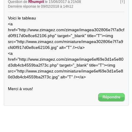
Rhumpit
Question de
le 15/06/2017 à 21h08
[ ! ]
Dernière réponse le 09/02/2018 à 14h12
Voici le tableau

<a 
href="http://www.zimagez.com/zimage/imagea302806e7f7a9cf
d0f917d0e8ce62106.php" target="_blank" title="T"><img 
src="http://www.zimagez.com/miniature/imagea302806e7f7a9
cfd0f917d0e8ce62106.jpg" alt="T" /></a>

<a 
href="http://www.zimagez.com/zimage/image6ef69e3d1e5e80
d3db4cb4559ba2f73c.php" target="_blank" title="T"><img 
src="http://www.zimagez.com/miniature/image6ef69e3d1e5e8
0d3db4cb4559ba2f73c.jpg" alt="T" /></a>

Merci à vous!
Répondre