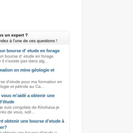
us un expert ?
dez à l'une de ces questions !
un bourse d' etude en forage
un bourse d' etude en forage
il n'existe pas dans alg...
mation en mine géologie et
se d'etude pour ma formation en
ogie et pétrole au Ca...
 vous m'aidé a obtenir une
d'étude
je suis congolais de Kinshasa.je
rès de vous, soll...
 obtenir une bourse d'etude à
ger?
obtenir une bourse d'etude a