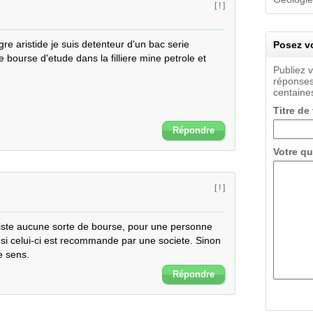
[ ! ]
 aristide je suis detenteur d'un bac serie 
Posez vo
e bourse d'etude dans la filliere mine petrole et 
Publiez 
réponses
centaines
Titre de
Répondre
Votre qu
[ ! ]
iste aucune sorte de bourse, pour une personne 
t si celui-ci est recommande par une societe. Sinon 
e sens.
Répondre