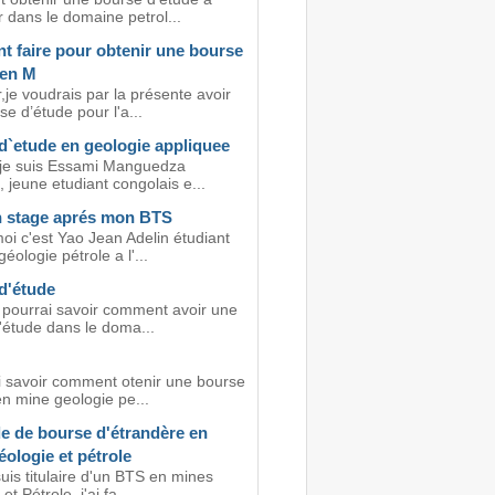
r dans le domaine petrol...
 faire pour obtenir une bourse
 en M
je voudrais par la présente avoir
e d’étude pour l'a...
d`etude en geologie appliquee
 je suis Essami Manguedza
 jeune etudiant congolais e...
n stage aprés mon BTS
i c'est Yao Jean Adelin étudiant
éologie pétrole a l'...
d'étude
g pourrai savoir comment avoir une
'étude dans le doma...
i savoir comment otenir une bourse
en mine geologie pe...
 de bourse d'étrandère en
ologie et pétrole
suis titulaire d'un BTS en mines
t Pétrole, j'ai fa...