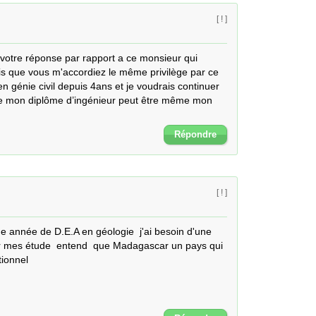
[ ! ]
u votre réponse par rapport a ce monsieur qui 
s que vous m'accordiez le même privilège par ce 
n génie civil depuis 4ans et je voudrais continuer 
de mon diplôme d’ingénieur peut être même mon 
Répondre
[ ! ]
e année de D.E.A en géologie  j'ai besoin d'une 
r mes étude  entend  que Madagascar un pays qui 
tionnel