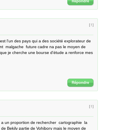
Répondre
[ ! ]
st l'un des pays qui a des société explorateur de 
ant  malgache  future cadre na pas le moyen de 
 que je cherche une bourse d'étude a renforce mes 
Répondre
[ ! ]
a un proportion de rechercher  cartographie  la 
c de Bekily partie de Vohibory mais le moyen de 