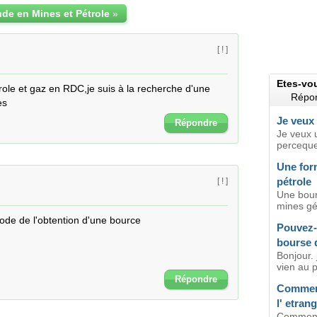
de en Mines et Pétrole
»
[ ! ]
Etes-vo
etrole et gaz en RDC,je suis à la recherche d'une 
Répon
es
Je veux 
Répondre
Je veux 
perceque 
Une for
pétrole
[ ! ]
Une bour
mines gél
mode de l'obtention d'une bource
Pouvez-
bourse 
Bonjour. 
vien au p
Répondre
Comment
l' etran
Comment 