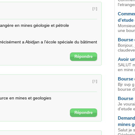
l'etrange
[ ! ]
Comment
d'etude
angère en mines géologie et pétrole
Monsieur,
une bours
Bourse 
 précisément a Abidjan a l'école spéciale du bâtiment
Bonjour,
claudeve,
Répondre
Avoir u
SALUT mo
en mine g
Bourse 
[ ! ]
Bjr svp 
bourse d
urce en mines et geologies

Bourse
Je voura
d'etude 
Répondre
Demande
mines gé
Salut je 
Géologie e