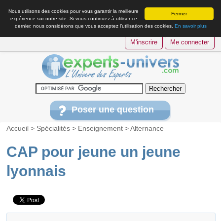
Nous utilisons des cookies pour vous garantir la meilleure
Fermer
expérience sur notre site. Si vous continuez à utiliser ce
dernier, nous considérons que vous acceptez l’utilisation des cookies.
En savoir plus
M'inscrire
Me connecter
Poser une question
Accueil
>
Spécialités
>
Enseignement
>
Alternance
CAP pour jeune un jeune
lyonnais