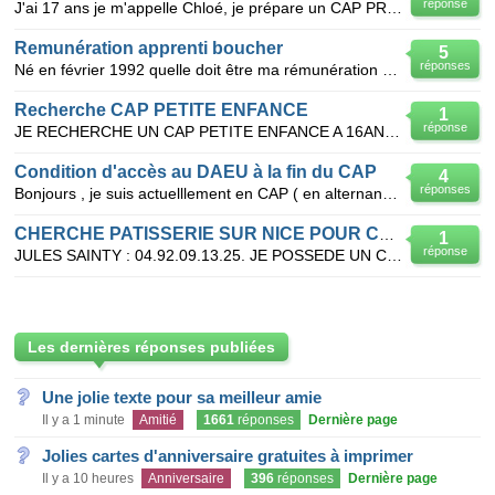
réponse
J'ai 17 ans je m'appelle Chloé, je prépare un CAP PRO ELEC en alternance en 2 ans. Je recherche un p
Remunération apprenti boucher
5
réponses
Né en février 1992 quelle doit être ma rémunération minimum si titulaire d'un CAP de boucherie je si
Recherche CAP PETITE ENFANCE
1
réponse
JE RECHERCHE UN CAP PETITE ENFANCE A 16ANS EN ALTERNANCE POUR LA RENTRER DE SEPTEMBRE EN URGENCE...
Condition d'accès au DAEU à la fin du CAP
4
réponses
Bonjours , je suis actuelllement en CAP ( en alternance chez veolia pendent deux ans). Formation ré
CHERCHE PATISSERIE SUR NICE POUR CONTRAT ALTERNANCE UN AN
1
réponse
JULES SAINTY : 04.92.09.13.25. JE POSSEDE UN CAP CUISINE ET SOUHAITE M'ORIENTER VERS UN CAP PATIS
Les dernières réponses publiées
Une jolie texte pour sa meilleur amie
Il y a 1 minute
Amitié
1661
réponses
Dernière page
Jolies cartes d'anniversaire gratuites à imprimer
Il y a 10 heures
Anniversaire
396
réponses
Dernière page