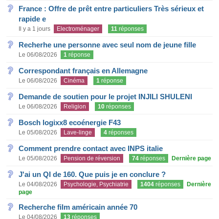
France : Offre de prêt entre particuliers Très sérieux et
rapide e
Il y a 1 jours
Electroménager
11
réponses
Recherhe une personne avec seul nom de jeune fille
Le 06/08/2026
1
réponse
Correspondant français en Allemagne
Le 06/08/2026
Cinéma
1
réponse
Demande de soutien pour le projet INJILI SHULENI
Le 06/08/2026
Religion
10
réponses
Bosch logixx8 ecoénergie F43
Le 05/08/2026
Lave-linge
4
réponses
Comment prendre contact avec INPS italie
Le 05/08/2026
Pension de réversion
74
réponses
Dernière page
J'ai un QI de 160. Que puis je en conclure ?
Le 04/08/2026
Psychologie, Psychiatrie
1404
réponses
Dernière
page
Recherche film américain année 70
Le 04/08/2026
13
réponses