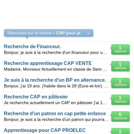
Réponses sur le thème «
CAP pour jeune un jeune lyonnais
»
Recherche de Financeur.
1
réponse
Bonjour, je suis à la recherche d'un financeur pour un CAP Petite enfance en alternance sur la ville
Recherche apprentissage CAP VENTE
1
réponse
Madame, Monsieur Actuellement en classe de 3iem à la MFR de Vif prés de grenoble (Rhone Alpe ) ,
Je suis à la recherche d'un BP en alternance.
1
réponse
Bonjour, j'ai 19 ans. j'habite dans le 28 (Eure-et-loir). Je suis en train de passer mon CAP esthéti
Recherche CAP en pâtissier
1
réponse
Je recherche actuellement un CAP en pâtissier j'ai 15 ans Et je sui motivé dynamique je qui ouvre
Recherche d'un patron en cap petite enfance
5
réponses
Bonjour, je suis a la recherche d'un patron qui pourra me permettre de suivre ma formation CAP PETIT
Apprentissage pour CAP PROELEC
1