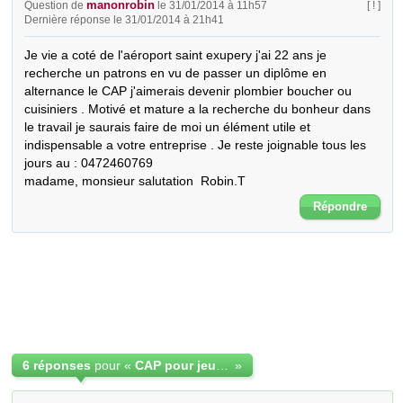
manonrobin
Question de
le 31/01/2014 à 11h57
[ ! ]
Dernière réponse le 31/01/2014 à 21h41
Je vie a coté de l'aéroport saint exupery j'ai 22 ans je 
recherche un patrons en vu de passer un diplôme en 
alternance le CAP j'aimerais devenir plombier boucher ou 
cuisiniers . Motivé et mature a la recherche du bonheur dans 
le travail je saurais faire de moi un élément utile et 
indispensable a votre entreprise . Je reste joignable tous les 
jours au : 0472460769 

madame, monsieur salutation  Robin.T
Répondre
6 réponses
pour «
CAP pour jeune un jeune lyonnais
»