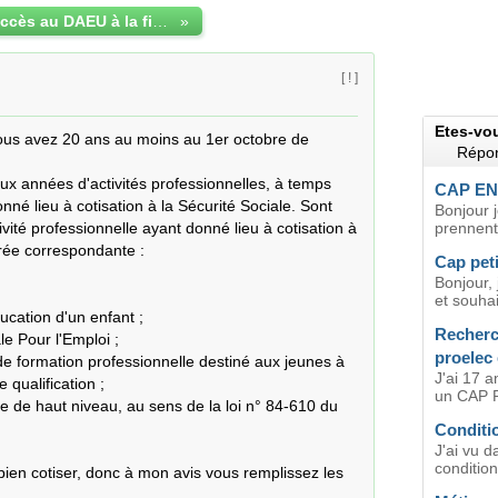
Condition d'accès au DAEU à la fin du CAP
»
[ ! ]
Etes-vo
vous avez 20 ans au moins au 1er octobre de 
Répon
ux années d'activités professionnelles, à temps 
CAP EN
nné lieu à cotisation à la Sécurité Sociale. Sont 
Bonjour 
ivité professionnelle ayant donné lieu à cotisation à 
prennent 
urée correspondante :

Cap pet
Bonjour,
et souhai
Recherc
proelec
J'ai 17 a
qualification ;

un CAP P
Conditio
J'ai vu d
conditio
bien cotiser, donc à mon avis vous remplissez les 