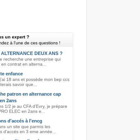
us un expert ?
dez à l'une de ces questions !
 ALTERNANCE DEUX ANS ?
je recherche une entreprise qui
en contrat en alterna...
ite enfance
 j'ai 18 ans et possède mon bep ccs
terais savoir que...
he patron en alternance cap
 en 2ans
ns 1/2 je au CFA d'Evry, je prépare
RO ELEC en 2ans e...
ns d'accés à l'encg
ans un site que parmis les
ns d'accés en 3 eme année...