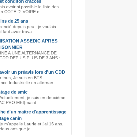
et conditon d'accès
is avoir si possible la liste des
en COTE D'IVOIRE e...
ins de 25 ans
icencié depuis peu...je voulais
il faut avoir trava...
ISATION ASSEDIC APRES
ISONNIER
INE A UNE ALTERNANCE DE
CDD DEPUIS PLUS DE 3 ANS :
avoir un préavis lors d'un CDD
a tous, Je suis en BTS
ce Industrielle en alternan...
tage de smic
 Actuellement, je suis en deuxième
AC PRO MEI(maint...
he d'un maitre d'apprentissage
ttage canin
je m'appelle Laurie et j'ai 16 ans.
 deux ans que je...