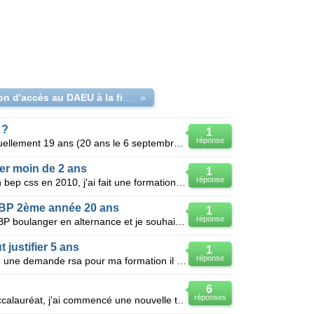
Condition d'accès au DAEU à la fin du CAP
»
 ?
1
réponse
Bonjour, Voilà ma situation, j'ai actuellement 19 ans (20 ans le 6 septembre), et j'aurais voulu
ser moin de 2 ans
1
réponse
Bonjour, j'ai 20 ans j'ai obtenu mon bep css en 2010, j'ai fait une formation remunere de 6 mois en
 BP 2ème année 20 ans
1
réponse
Bonjour je passe actuellement un BP boulanger en alternance et je souhaite savoir quel salaire je de
 justifier 5 ans
1
réponse
Je quis sénégalaise je voulais faire une demande rsa pour ma formation il dit il faut justifier 5 an
6
réponses
Bonjour, Suite a mon echec au baccalauréat, j'ai commencé une nouvelle terminale à la rentrée 2009