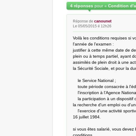
4 réponses
pour «
canounet
Réponse de
Le 05/05/2015 é 12h26
Voilà les conditions requises si 
l'année de l'examen :

justifier à cette même date de de
plein ou à temps partiel, ayant do
assimilés de plein droit à une act
la Sécurité Sociale, et pour la d
    le Service National ;

    toute période consacrée à l'éducation d'un enfant ;

    l'inscription à l'Agence Nationale Pour l'Emploi ;

    la participation à un dispositif de formation professionnelle destiné aux jeunes à 
la recherche d'un emploi ou d'une 
    l'exercice d'une activité sportive de haut niveau, au sens de la loi n° 84-610 du 
16 juillet 1984.

si vous êtes salarié, vous devez 
conditions
