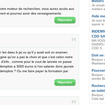
Métiers 
Je voudra
 votre moteur de recherches, vous aurez accès aux 
métiers 
parent et pourrez avoir des renseignements
Aide mo
Répondre
Je suis l
savoir si 
INDEMN
CDD SA
[ ! ]
MA VOIS
DIVERS 
CDD S...
 les daeu b jai vu qu'il y avait soit un examen 
Doit on 
gine qu'on a pas le choix et que c'est celon notre 
Bonjour 
 d'info , comme pour le cout de lannée on passe 
Maintenan
mplois a 3000 euros si t'es salarier donc jaurais 
Pourcen
emplois ? Ou me faire payer la formation par 
Bonjour.
année B
Répondre
Recherc
en toile
Bonjour, 
Cela fait
[ ! ]