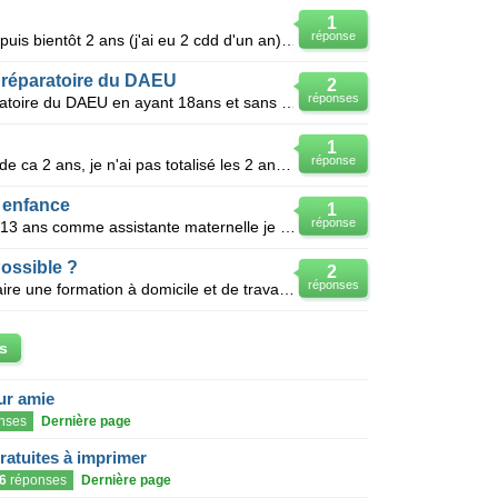
1
réponse
Bonjour, étant en cdd en suisse depuis bientôt 2 ans (j'ai eu 2 cdd d'un an), je voulais savoir
 préparatoire du DAEU
2
réponses
Peut-on s'inscrire à l'année préparatoire du DAEU en ayant 18ans et sans avoir travailler ? Je sais
1
réponse
Bonjour, j'ai stoppé les cours il y a de ca 2 ans, je n'ai pas totalisé les 2 ans d'activités.
 enfance
1
réponse
Bonjour, Je voulais savoir si aprés 13 ans comme assistante maternelle je pouvais prétentre a une
ossible ?
2
réponses
En cas d'échec au Bac, je pense faire une formation à domicile et de travailler en même temps. La fo
s
eur amie
nses
Dernière page
gratuites à imprimer
6
réponses
Dernière page