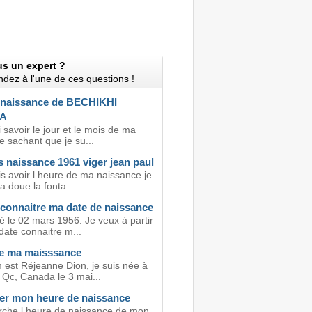
us un expert ?
dez à l'une de ces questions !
 naissance de BECHIKHI
A
 savoir le jour et le mois de ma
e sachant que je su...
 naissance 1961 viger jean paul
is avoir l heure de ma naissance je
a doue la fonta...
 connaitre ma date de naissance
é le 02 mars 1956. Je veux à partir
date connaitre m...
e ma maisssance
est Réjeanne Dion, je suis née à
 Qc, Canada le 3 mai...
er mon heure de naissance
rche l heure de naissance de mon