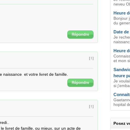
neveu OL
Heure d
Bonjour 
du genera
Date de
Répondre
Je recher
naissanc
Heure d
Connaiss
[ ! ]
et mon si
Sandwic
e naissance  et votre livret de famille.
heure pa
Je voula
Répondre
si j'emba
Connait
Gaetanne
hopital d
[ ! ]
edi..

Posez vo
le livret de famille, ou mieux, sur un acte de 