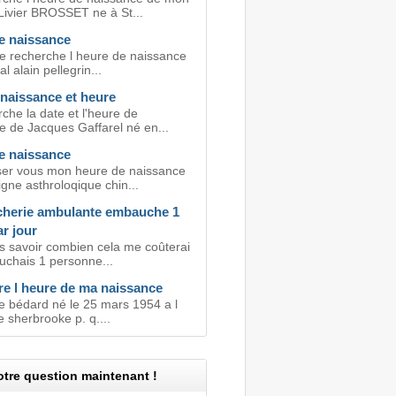
ivier BROSSET ne à St...
e naissance
je recherche l heure de naissance
l alain pellegrin...
 naissance et heure
che la date et l'heure de
e de Jacques Gaffarel né en...
e naissance
er vous mon heure de naissance
gne asthroloqique chin...
herie ambulante embauche 1
r jour
is savoir combien cela me coûterai
uchais 1 personne...
re l heure de ma naissance
 bédard né le 25 mars 1954 a l
e sherbrooke p. q....
tre question maintenant !