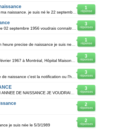
 naissance
1
réponse
Je veux savoir le jour et l'heure de ma naissance. je suis né le 22 septembre 1964
sance
3
réponses
Je suis née à nivelles en belgique le 02 septembre 1956 voudrais connaitre l'heure de ma naissance
1
réponse
Mercide me communiquer svp mon heure precise de naissance je suis nee LE 10 novembre 1973
3
réponses
Je m'appelle Lise, je suis née le 4 février 1967 à Montréal, Hôpital Maisonneuve-Rosemont et j'aimer
3
réponses
L'heure de naissance dans un acte de naissance c'est la notification ou l'heure indiquée en premier
SANCE
3
réponses
JE CONNAIS MON JOUR ET MON ANNEE DE NAISSANCE JE VOUDRAIS CONNAITRE L4HEURE ET LE JOUR DE LA SEMAINE
aissance
2
réponses
2
réponses
ance je suis née le 5/3/1989