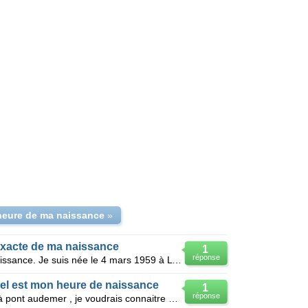
 heure de ma naissance
»
exacte de ma naissance
1
réponse
J aimerais savoir l heure de ma naissance. Je suis née le 4 mars 1959 à Lyon 3 ème Cordialement
uel est mon heure de naissance
1
réponse
Je suis née le 31 décembre 1953 à pont audemer , je voudrais connaitre mon heure et jour de naissan