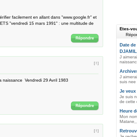
vérifier facilement en allant dans "www.google.fr" et
TS "vendredi 15 mars 1991" : une multitude de
Etes-vo
Répon
Répondre
Date de
DJAMIL
J aimerai
naissanc
[ ! ]
Archives
J aimera
a naissance  Vendredi 29 Avril 1983
suis nee 
Je veux
Je suis n
de cette 
Répondre
Heure d
Mon nom 
Matane,,
Retrouv
[ ! ]
Je reche