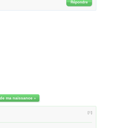
Répondre
 de ma naissance
»
[ ! ]