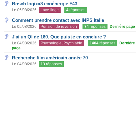
Bosch logixx8 ecoénergie F43
Le 05/08/2026
Lave-linge
4
réponses
Comment prendre contact avec INPS italie
Le 05/08/2026
Pension de réversion
74
réponses
Dernière page
J'ai un QI de 160. Que puis je en conclure ?
Le 04/08/2026
Psychologie, Psychiatrie
1404
réponses
Dernière
page
Recherche film américain année 70
Le 04/08/2026
13
réponses