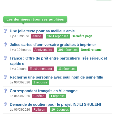
Les dernières réponses publiées
Une jolie texte pour sa meilleur amie
Il y a 1 minute
Amitié
1661
réponses
Dernière page
Jolies cartes d'anniversaire gratuites à imprimer
Il y a 10 heures
Anniversaire
396
réponses
Dernière page
France : Offre de prêt entre particuliers Très sérieux et
rapide e
Il y a 1 jours
Electroménager
11
réponses
Recherhe une personne avec seul nom de jeune fille
Le 06/08/2026
1
réponse
Correspondant français en Allemagne
Le 06/08/2026
Cinéma
1
réponse
Demande de soutien pour le projet INJILI SHULENI
Le 06/08/2026
Religion
10
réponses