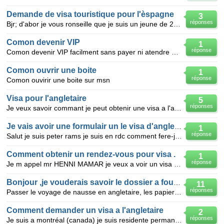
Demande de visa touristique pour l'èspagne
3
réponses
Bjr; d'abor je vous ronseille que je suis un jeune de 28 ans es ma profèsion sai la griculture ; j'a
Comon devenir VIP
1
réponse
Comon devenir VIP facilment sans payer ni atendre des jours sur MovieStarPlanet.fr Je m'appelle raq
Comon ouvrir une boite
1
réponse
Comon ouvirir une boite sur msn
Visa pour l'angletaire
5
réponses
Je veux savoir commant je peut obtenir une visa a l'anglettaire et les papilles necessaire pour elle
Je vais avoir une formulair un le visa d'angletaire
1
réponse
Salut je suis peter rams je suis en rdc comment fere-j pour avoir un visa d'etudes
Comment obtenir un rendez-vous pour visa .
1
réponse
Je m appel mr HENNI MAMAR je veux a voir un visa touristique cours sejour en ANGLETAIRE .
Bonjour ,je vouderais savoir le dossier a fournir
11
réponses
Passer le voyage de nausse en angletaire, les papier nésséassaire pour avoir le visa
Comment demander un visa a l'angletaire
2
réponses
Je suis a montréal (canada) je suis residente permannente, j'ai une carte de residance, je veut dema