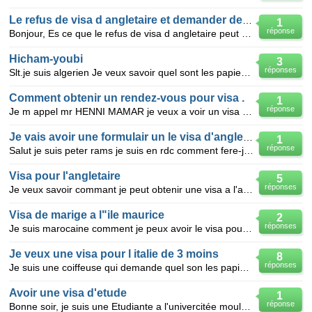
Le refus de visa d angletaire et demander de visa en France
1
réponse
Bonjour, Es ce que le refus de visa d angletaire peut me créer un problème pour demander un visa
Hicham-youbi
3
réponses
Slt.je suis algerien Je veux savoir quel sont les papier demander pour avoir le visa ... Papier nece
Comment obtenir un rendez-vous pour visa .
1
réponse
Je m appel mr HENNI MAMAR je veux a voir un visa touristique cours sejour en ANGLETAIRE .
Je vais avoir une formulair un le visa d'angletaire
1
réponse
Salut je suis peter rams je suis en rdc comment fere-j pour avoir un visa d'etudes
Visa pour l'angletaire
5
réponses
Je veux savoir commant je peut obtenir une visa a l'anglettaire et les papilles necessaire pour elle
Visa de marige a l"ile maurice
2
réponses
Je suis marocaine comment je peux avoir le visa pour rejoindre mon fiancé a muaurice et aussi je v
Je veux une visa pour l italie de 3 moins
8
réponses
Je suis une coiffeuse qui demande quel son les papier a fournir pour le visa d italie je veux savo
Avoir une visa d'etude
1
réponse
Bonne soir, je suis une Etudiante a l'univercitée mouloud mamerri de tizi_ouzou en algerie; je suis