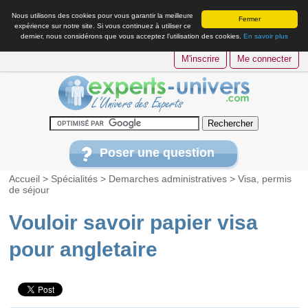
Nous utilisons des cookies pour vous garantir la meilleure
Fermer
expérience sur notre site. Si vous continuez à utiliser ce
dernier, nous considérons que vous acceptez l’utilisation des cookies.
En savoir plus
M'inscrire
Me connecter
Poser une question
Accueil
>
Spécialités
>
Demarches administratives
>
Visa, permis
de séjour
Vouloir savoir papier visa
pour angletaire