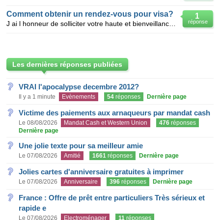
Comment obtenir un rendez-vous pour visa?
1
réponse
J ai l honneur de solliciter votre haute et bienveillance vous demander bien vouloir de vous inf
Les dernières réponses publiées
VRAI l'apocalypse decembre 2012?
Il y a 1 minute
Evènements
54
réponses
Dernière page
Victime des paiements aux arnaqueurs par mandat cash
Le 08/08/2026
Mandat Cash et Western Union
476
réponses
Dernière page
Une jolie texte pour sa meilleur amie
Le 07/08/2026
Amitié
1661
réponses
Dernière page
Jolies cartes d'anniversaire gratuites à imprimer
Le 07/08/2026
Anniversaire
396
réponses
Dernière page
France : Offre de prêt entre particuliers Très sérieux et
rapide e
Le 07/08/2026
Electroménager
11
réponses