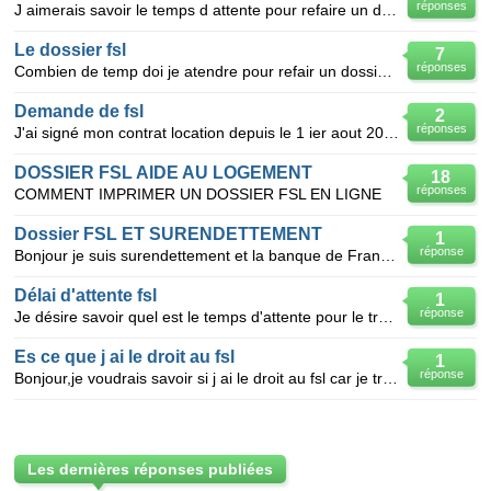
réponses
J aimerais savoir le temps d attente pour refaire un dossier fsl merci
Le dossier fsl
7
réponses
Combien de temp doi je atendre pour refair un dossier fsl jen et fait un o mois de juin merci
Demande de fsl
2
réponses
J'ai signé mon contrat location depuis le 1 ier aout 2009; puis encore demander le fsl ?
DOSSIER FSL AIDE AU LOGEMENT
18
réponses
COMMENT IMPRIMER UN DOSSIER FSL EN LIGNE
Dossier FSL ET SURENDETTEMENT
1
réponse
Bonjour je suis surendettement et la banque de France elle m'a envoyé un courrier recevable pour que
Délai d'attente fsl
1
réponse
Je désire savoir quel est le temps d'attente pour le traitement d'un dossier fsl(dépot de garantie/l
Es ce que j ai le droit au fsl
1
réponse
Bonjour,je voudrais savoir si j ai le droit au fsl car je trouver un loyer donc j aimarai savoir si
Les dernières réponses publiées