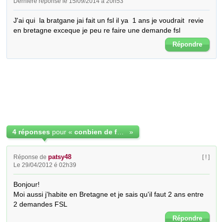
Dernière réponse le 15/09/2014 à 20h53
J'ai qui  la bratgane jai fait un fsl il ya  1 ans je voudrait  revie 
en bretagne exceque je peu re faire une demande fsl
Répondre
4 réponses
pour «
conbien de fois on a droid au fsl
»
patsy48
Réponse de
[ ! ]
Le 29/04/2012 é 02h39
Bonjour! 

Moi aussi j'habite en Bretagne et je sais qu'il faut 2 ans entre 
2 demandes FSL
Répondre