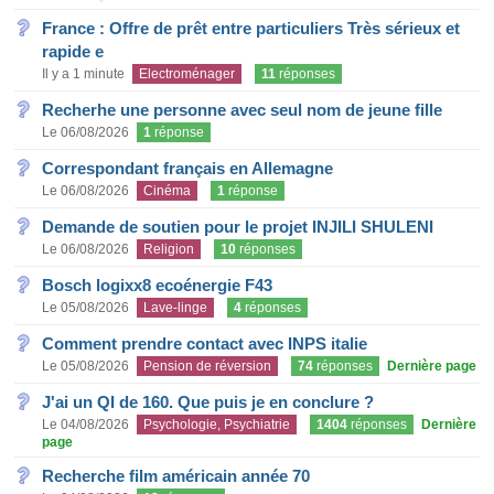
France : Offre de prêt entre particuliers Très sérieux et
rapide e
Il y a 1 minute
Electroménager
11
réponses
Recherhe une personne avec seul nom de jeune fille
Le 06/08/2026
1
réponse
Correspondant français en Allemagne
Le 06/08/2026
Cinéma
1
réponse
Demande de soutien pour le projet INJILI SHULENI
Le 06/08/2026
Religion
10
réponses
Bosch logixx8 ecoénergie F43
Le 05/08/2026
Lave-linge
4
réponses
Comment prendre contact avec INPS italie
Le 05/08/2026
Pension de réversion
74
réponses
Dernière page
J'ai un QI de 160. Que puis je en conclure ?
Le 04/08/2026
Psychologie, Psychiatrie
1404
réponses
Dernière
page
Recherche film américain année 70