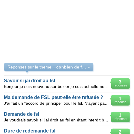
Réponses sur le thème «
conbien de fois on a droid au fsl
»
Savoir si jai droit au fsl
3
réponses
Bonjour je suis nouveau sur bezier je suis actuellement sans emploi je vis a avec que laah pour avoi
Ma demande de FSL peut-elle être refusée ?
1
réponse
J'ai fait un "accord de principe" pour le fsl. N'ayant pas de nouvelles et m'étant engagée auprès de
Demande de fsl
1
réponse
Je voudrais savoir si j'ai droit au fsl en étant interdit bancaire?
Dure de redemande fsl
2