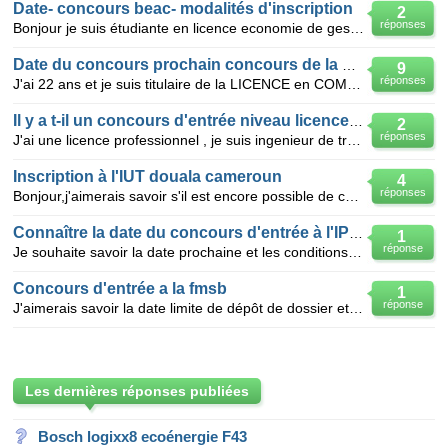
Date- concours beac- modalités d'inscription
2
réponses
Bonjour je suis étudiante en licence economie de gestion à l'Université Catholique d'Afrique Central
Date du concours prochain concours de la BEAC
9
réponses
J'ai 22 ans et je suis titulaire de la LICENCE en COMPTABILITE ET FINANCE, mon souhait est de trava
Il y a t-il un concours d'entrée niveau licence à l'asecna
2
réponses
J'ai une licence professionnel , je suis ingenieur de travaux de telecoms , mon diplome me permet -
Inscription à l'IUT douala cameroun
4
réponses
Bonjour,j'aimerais savoir s'il est encore possible de contracter une inscription "par etude de dossi
Connaître la date du concours d'entrée à l'IPNET
1
réponse
Je souhaite savoir la date prochaine et les conditions du concours d'entrée à l'IPNET et puis à 34 a
Concours d'entrée a la fmsb
1
réponse
J'aimerais savoir la date limite de dépôt de dossier et la constitution du dossier pour la FMSB de Y
Les dernières réponses publiées
Bosch logixx8 ecoénergie F43