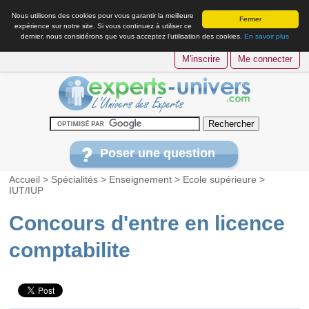
Nous utilisons des cookies pour vous garantir la meilleure
Fermer
expérience sur notre site. Si vous continuez à utiliser ce
dernier, nous considérons que vous acceptez l’utilisation des cookies.
En savoir plus
M'inscrire
Me connecter
Poser une question
Accueil
>
Spécialités
>
Enseignement
>
Ecole supérieure
>
IUT/IUP
Concours d'entre en licence
comptabilite