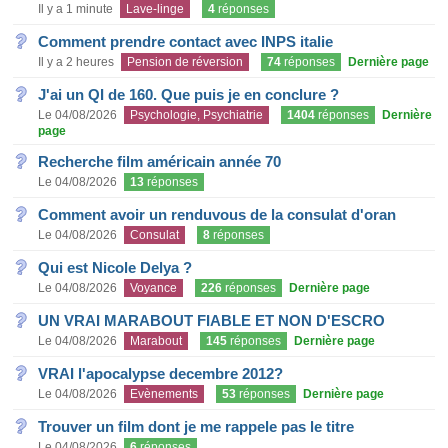
Il y a 1 minute
Lave-linge
4
réponses
Comment prendre contact avec INPS italie
Il y a 2 heures
Pension de réversion
74
réponses
Dernière page
J'ai un QI de 160. Que puis je en conclure ?
Le 04/08/2026
Psychologie, Psychiatrie
1404
réponses
Dernière
page
Recherche film américain année 70
Le 04/08/2026
13
réponses
Comment avoir un renduvous de la consulat d'oran
Le 04/08/2026
Consulat
8
réponses
Qui est Nicole Delya ?
Le 04/08/2026
Voyance
226
réponses
Dernière page
UN VRAI MARABOUT FIABLE ET NON D'ESCRO
Le 04/08/2026
Marabout
145
réponses
Dernière page
VRAI l'apocalypse decembre 2012?
Le 04/08/2026
Evènements
53
réponses
Dernière page
Trouver un film dont je me rappele pas le titre
Le 04/08/2026
6
réponses