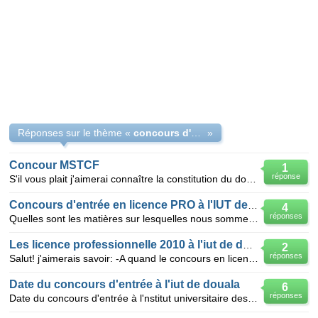
Réponses sur le thème «
concours d'entre en licence comptabilite
»
Concour MSTCF
1
réponse
S'il vous plait j'aimerai connaître la constitution du dossier du concours MSTCF (Maîtrise en Scienc
Concours d'entrée en licence PRO à l'IUT de DOUALA
4
réponses
Quelles sont les matières sur lesquelles nous sommes testées pour le concours d'entrée en licence p
Les licence professionnelle 2010 à l'iut de douala
2
réponses
Salut! j'aimerais savoir: -A quand le concours en licence prof à l'iut de Douala? -Et quels sont
Date du concours d'entrée à l'iut de douala
6
réponses
Date du concours d'entrée à l'nstitut universitaire des technologies de douala après le bacc de l'an