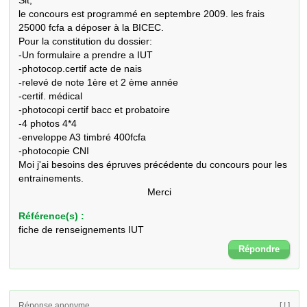
Slt,

le concours est programmé en septembre 2009. les frais 
25000 fcfa a déposer à la BICEC.

Pour la constitution du dossier:

-Un formulaire a prendre a IUT

-photocop.certif acte de nais

-relevé de note 1ère et 2 ème année

-certif. médical

-photocopi certif bacc et probatoire

-4 photos 4*4

-enveloppe A3 timbré 400fcfa

-photocopie CNI

Moi j'ai besoins des épruves précédente du concours pour les 
entrainements. 

                                               Merci
Référence(s) :
fiche de renseignements IUT
Répondre
Réponse anonyme
[ ! ]