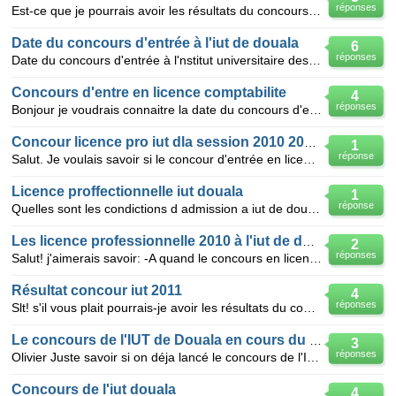
réponses
Est-ce que je pourrais avoir les résultats du concours d'entrée en première année IUT DOUALA CAMEROU
Date du concours d'entrée à l'iut de douala
6
réponses
Date du concours d'entrée à l'nstitut universitaire des technologies de douala après le bacc de l'an
Concours d'entre en licence comptabilite
4
réponses
Bonjour je voudrais connaitre la date du concours d'entree en licence professionnel en Comptabilite
Concour licence pro iut dla session 2010 2011?
1
réponse
Salut. Je voulais savoir si le concour d'entrée en licence professionnelle a l'iut de dla aura lieu
Licence proffectionnelle iut douala
1
réponse
Quelles sont les condictions d admission a iut de douala au cycle de licence proff les horaires de c
Les licence professionnelle 2010 à l'iut de douala
2
réponses
Salut! j'aimerais savoir: -A quand le concours en licence prof à l'iut de Douala? -Et quels sont
Résultat concour iut 2011
4
réponses
Slt! s'il vous plait pourrais-je avoir les résultats du concours d'entrer en 1ère année option PFTT
Le concours de l'IUT de Douala en cours du soir
3
réponses
Olivier Juste savoir si on déja lancé le concours de l'IUT de douala en cours niveau 1 si oui à
Concours de l'iut douala
4