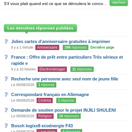
réponses
S'il vous plait quand est ce que se déroulera le concours de l'iut douala.merci
Les dernières réponses publiées
Jolies cartes d'anniversaire gratuites à imprimer
Il y a 1 minute
Anniversaire
396
réponses
Dernière page
France : Offre de prêt entre particuliers Très sérieux et
rapide e
Il y a 10 heures
Electroménager
11
réponses
Recherhe une personne avec seul nom de jeune fille
Le 06/08/2026
1
réponse
Correspondant français en Allemagne
Le 06/08/2026
Cinéma
1
réponse
Demande de soutien pour le projet INJILI SHULENI
Le 06/08/2026
Religion
10
réponses
Bosch logixx8 ecoénergie F43
Le 05/08/2026
Lave-linge
4
réponses