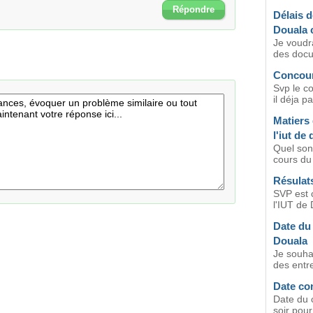
Répondre
Délais d
Douala c
Je voudra
des docu
Concours
Svp le co
il déja p
Matiers 
l'iut de
Quel sont
cours du 
Résulat
SVP est 
l'IUT de 
Date du 
Douala
Je souha
des entre
Date co
Date du 
soir pour