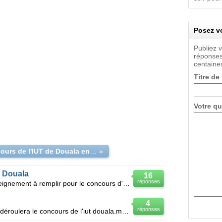
Posez vo
Publiez 
réponses
centaines
Titre de
Votre qu
Le concours de l'IUT de Douala en cours du soir
»
e Douala
16
réponses
SVP j'ai besoin de la fiche de renseignement à remplir pour le concours d'entré à IUT première année
4
réponses
S'il vous plait quand est ce que se déroulera le concours de l'iut douala.merci