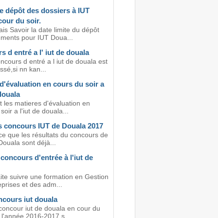
e dépôt des dossiers à IUT
our du soir.
is Savoir la date limite du dépôt
ments pour IUT Doua...
 d entré a l' iut de douala
ncours d entré a l iut de douala est
assé,si nn kan...
d'évaluation en cours du soir a
 douala
 les matieres d'évaluation en
soir a l'iut de douala...
s concours IUT de Douala 2017
ce que les résultats du concours de
Douala sont déjà...
concours d'entrée à l'iut de
ite suivre une formation en Gestion
prises et des adm...
ncours iut douala
concour iut de douala en cour du
 l'année 2016-2017 s...