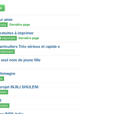
s
eur amie
nses
Dernière page
gratuites à imprimer
6
réponses
Dernière page
articuliers Très sérieux et rapide e
réponses
eul nom de jeune fille
llemagne
se
projet INJILI SHULENI
nses
3
onses
c INPS italie