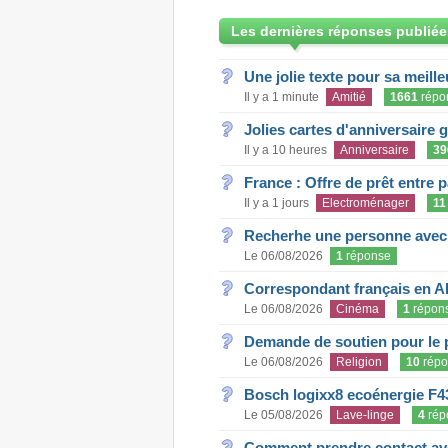
Les dernières réponses publiée
Une jolie texte pour sa meill
Il y a 1 minute
Amitié
1661
répo
Jolies cartes d'anniversaire 
Il y a 10 heures
Anniversaire
39
France : Offre de prêt entre p
Il y a 1 jours
Electroménager
11
Recherhe une personne avec s
Le 06/08/2026
1
réponse
Correspondant français en A
Le 06/08/2026
Cinéma
1
répon
Demande de soutien pour le 
Le 06/08/2026
Religion
10
répo
Bosch logixx8 ecoénergie F4
Le 05/08/2026
Lave-linge
4
rép
Comment prendre contact ave