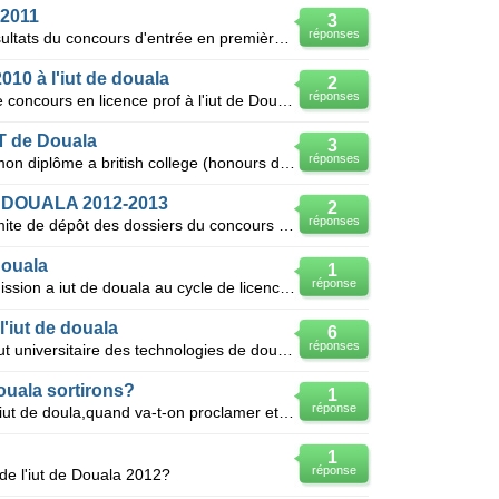
2011
3
réponses
Est-ce que je pourrais avoir les résultats du concours d'entrée en première année IUT DOUALA CAMEROU
010 à l'iut de douala
2
réponses
Salut! j'aimerais savoir: -A quand le concours en licence prof à l'iut de Douala? -Et quels sont
UT de Douala
3
réponses
Après 2 ans de cours, j’ai obtenu mon diplôme a british college (honours diploma on management studi
de DOUALA 2012-2013
2
réponses
SVP j'aimerais connaître la date limite de dépôt des dossiers du concours pour le compte de l'année
douala
1
réponse
Quelles sont les condictions d admission a iut de douala au cycle de licence proff les horaires de c
'iut de douala
6
réponses
Date du concours d'entrée à l'nstitut universitaire des technologies de douala après le bacc de l'an
douala sortirons?
1
réponse
Le concours de l'année 2010 sur l'iut de doula,quand va-t-on proclamer et aficher la listes des cndi
1
réponse
de l'iut de Douala 2012?