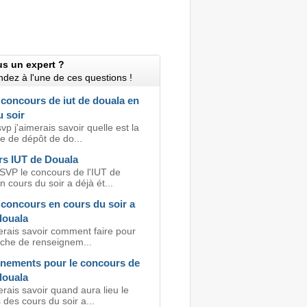
us un expert ?
dez à l'une de ces questions !
 concours de iut de douala en
 soir
vp j'aimerais savoir quelle est la
te de dépôt de do...
s IUT de Douala
 SVP le concours de l'IUT de
 cours du soir a déjà ét...
 concours en cours du soir a
 douala
erais savoir comment faire pour
fiche de renseignem...
nements pour le concours de
 douala
erais savoir quand aura lieu le
des cours du soir a...