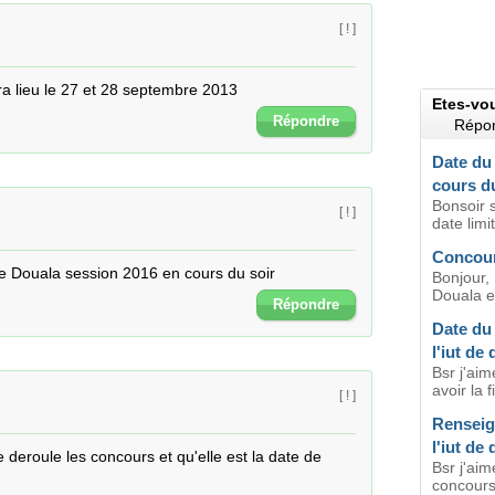
[ ! ]
a lieu le 27 et 28 septembre 2013
Etes-vo
Répondre
Répon
Date du
cours du
Bonsoir s
[ ! ]
date limi
Concour
de Douala session 2016 en cours du soir
Bonjour,
Douala en
Répondre
Date du
l'iut de
Bsr j'aim
avoir la 
[ ! ]
Renseig
l'iut de
 deroule les concours et qu'elle est la date de 
Bsr j'aim
concours 