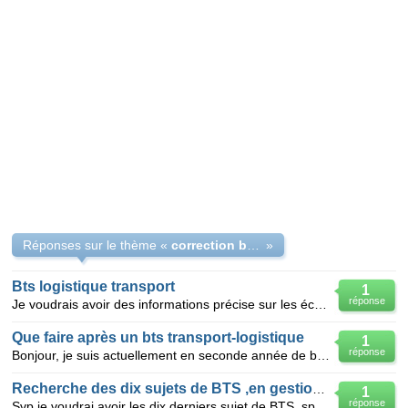
Réponses sur le thème «
correction bts 2010 logistique et transport
»
Bts logistique transport
1
réponse
Je voudrais avoir des informations précise sur les écoles qui sont orientées dans la formation par c
Que faire après un bts transport-logistique
1
réponse
Bonjour, je suis actuellement en seconde année de bts transport-logistique et souhaiterais connaîtr
Recherche des dix sujets de BTS ,en gestion logistique et transport
1
réponse
Svp je voudrai avoir les dix derniers sujet de BTS ,spécialité: gestion logistique et transport. Mer