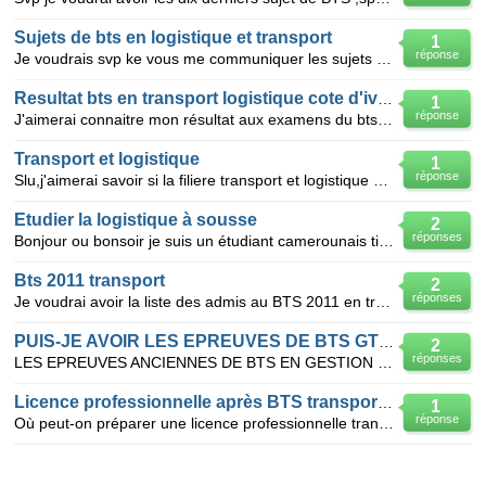
Sujets de bts en logistique et transport
1
réponse
Je voudrais svp ke vous me communiquer les sujets de bts en logistique et transport.merci d'avance
Resultat bts en transport logistique cote d'ivoire
1
réponse
J'aimerai connaitre mon résultat aux examens du bts en transport logistique
Transport et logistique
1
réponse
Slu,j'aimerai savoir si la filiere transport et logistique est offerte dans votre institut!!merci..
Etudier la logistique à sousse
2
réponses
Bonjour ou bonsoir je suis un étudiant camerounais titulaire d'un BTS en gestion logistique et trans
Bts 2011 transport
2
réponses
Je voudrai avoir la liste des admis au BTS 2011 en transport et logistique
PUIS-JE AVOIR LES EPREUVES DE BTS GTL 2000à2010?
2
réponses
LES EPREUVES ANCIENNES DE BTS EN GESTION LOGISTIQUE ET TRANSPORT DE 2000 à 2010 S'IL VOUS PLAIT
Licence professionnelle après BTS transport et logistique
1
réponse
Où peut-on préparer une licence professionnelle transport et logistique?