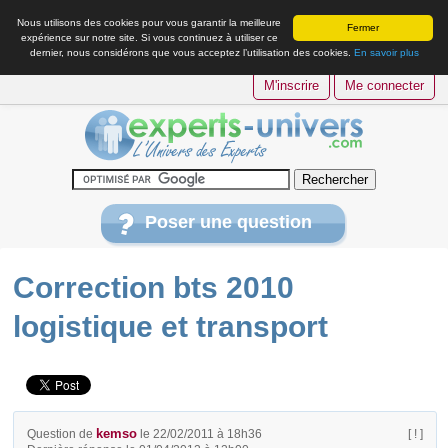
Nous utilisons des cookies pour vous garantir la meilleure
Fermer
expérience sur notre site. Si vous continuez à utiliser ce
dernier, nous considérons que vous acceptez l’utilisation des cookies.
En savoir plus
M'inscrire
Me connecter
Poser une question
Correction bts 2010
logistique et transport
kemso
Question de
le 22/02/2011 à 18h36
[ ! ]