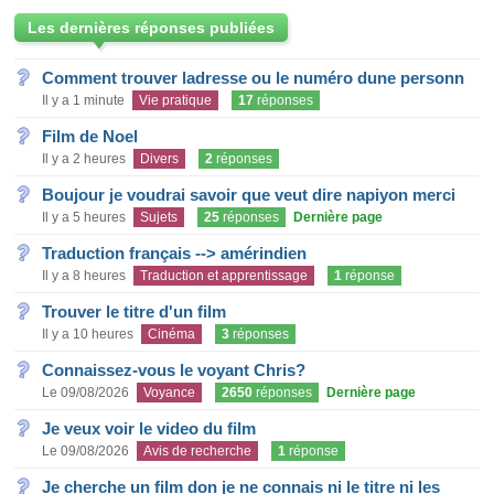
Les dernières réponses publiées
Comment trouver ladresse ou le numéro dune personn
Il y a 1 minute
Vie pratique
17
réponses
Film de Noel
Il y a 2 heures
Divers
2
réponses
Boujour je voudrai savoir que veut dire napiyon merci
Il y a 5 heures
Sujets
25
réponses
Dernière page
Traduction français --> amérindien
Il y a 8 heures
Traduction et apprentissage
1
réponse
Trouver le titre d'un film
Il y a 10 heures
Cinéma
3
réponses
Connaissez-vous le voyant Chris?
Le 09/08/2026
Voyance
2650
réponses
Dernière page
Je veux voir le video du film
Le 09/08/2026
Avis de recherche
1
réponse
Je cherche un film don je ne connais ni le titre ni les