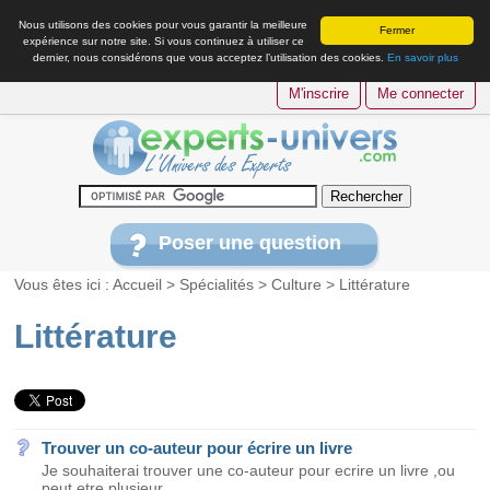
Nous utilisons des cookies pour vous garantir la meilleure
Fermer
expérience sur notre site. Si vous continuez à utiliser ce
dernier, nous considérons que vous acceptez l’utilisation des cookies.
En savoir plus
M'inscrire
Me connecter
Poser une question
Vous êtes ici :
Accueil
>
Spécialités
>
Culture
>
Littérature
Littérature
Trouver un co-auteur pour écrire un livre
Je souhaiterai trouver une co-auteur pour ecrire un livre ,ou
peut etre plusieur...