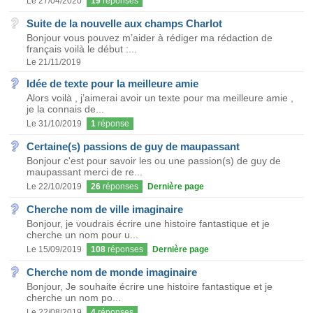
Le 27/04/2020
19
réponses
Suite de la nouvelle aux champs Charlot
Bonjour vous pouvez m’aider à rédiger ma rédaction de
français voilà le début :...
Le 21/11/2019
Idée de texte pour la meilleure amie
Alors voilà , j’aimerai avoir un texte pour ma meilleure amie ,
je la connais de...
Le 31/10/2019
1
réponse
Certaine(s) passions de guy de maupassant
Bonjour c'est pour savoir les ou une passion(s) de guy de
maupassant merci de re...
Le 22/10/2019
26
réponses
Dernière page
Cherche nom de ville imaginaire
Bonjour, je voudrais écrire une histoire fantastique et je
cherche un nom pour u...
Le 15/09/2019
108
réponses
Dernière page
Cherche nom de monde imaginaire
Bonjour, Je souhaite écrire une histoire fantastique et je
cherche un nom po...
Le 22/08/2019
4
réponses