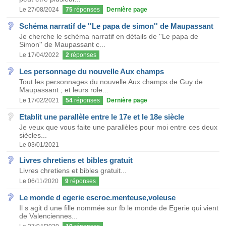
Le 27/08/2024
75
réponses
Dernière page
Schéma narratif de ''Le papa de simon'' de Maupassant
Je cherche le schéma narratif en détails de ''Le papa de
Simon'' de Maupassant c...
Le 17/04/2022
2
réponses
Les personnage du nouvelle Aux champs
Tout les personnages du nouvelle Aux champs de Guy de
Maupassant ; et leurs role...
Le 17/02/2021
54
réponses
Dernière page
Etablit une parallèle entre le 17e et le 18e siècle
Je veux que vous faite une parallèles pour moi entre ces deux
siècles...
Le 03/01/2021
Livres chretiens et bibles gratuit
Livres chretiens et bibles gratuit...
Le 06/11/2020
9
réponses
Le monde d egerie escroc.menteuse,voleuse
Il s agit d une fille nommée sur fb le monde de Egerie qui vient
de Valenciennes...