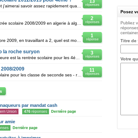
13
réponses
Je suis au collège dans la zone A et j'aimerai savoir assez rapidement quand est-ce que la rentrée s
Posez vo
2
réponses
Publiez 
Quelle est la date exacte de la rentrée scolaire 2008/2009 en algerie à alger précisemment en ce moi
réponses
centaines
1
réponse
Notre fille rentre au CP en septembre 2009, en travaillant a 2, quel est montant mensuel maximum que
Titre de
o la roche suryon
3
réponses
J'aimerai savoir à quelle date et l'heure est la rentrée scolaire pour les 4éme.
Votre qu
e 2008/2009
11
réponses
Quelle est la date de la rentrée scolaire pour les classe de seconde ses - rentrée 2008/2009 ?
s
rnaqueurs par mandat cash
ern Union
476
réponses
Dernière page
eur amie
onses
Dernière page
gratuites à imprimer