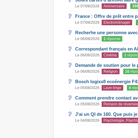
Le 07/08/2026
Anniversaire
39
France : Offre de prêt entre p
Le 07/08/2026
Electroménager
Recherhe une personne avec s
Le 06/08/2026
1
réponse
Correspondant français en A
Le 06/08/2026
Cinéma
1
répon
Demande de soutien pour le 
Le 06/08/2026
Religion
10
répo
Bosch logixx8 ecoénergie F4
Le 05/08/2026
Lave-linge
4
rép
Comment prendre contact ave
Le 05/08/2026
Pension de réversio
J'ai un QI de 160. Que puis j
Le 04/08/2026
Psychologie, Psychia