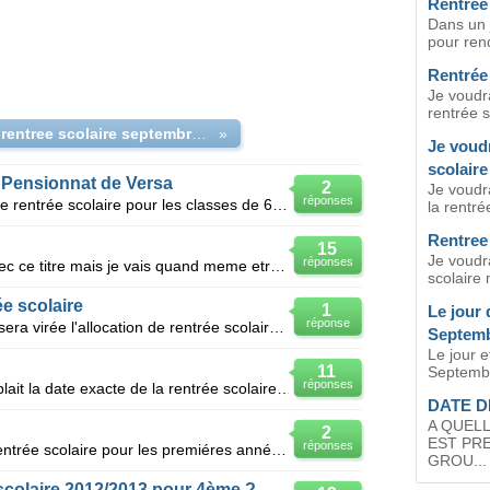
Rentrée 
Dans un j
pour rend
Rentrée 
Je voudra
rentrée sc
date de rentree scolaire septembre 2015
»
Je voudr
scolaire
e Pensionnat de Versa
2
Je voudra
réponses
Je souhaiterais connaître la date de rentrée scolaire pour les classes de 6ème du Pensionnat de Vers
la rentrée
Rentree 
15
Je voudra
réponses
Je pense avoir etais assez clair avec ce titre mais je vais quand meme etre plus précis: je souhaite
scolaire 
e scolaire
1
Le jour 
réponse
Je souhaiterais savoir a quel date sera virée l'allocation de rentrée scolaire 2011 ?
Septemb
Le jour e
11
Septembr
réponses
Bonjour je souhaite avoir s'il vous plait la date exacte de la rentrée scolaire de septembre 2010 .m
DATE D
A QUELL
2
EST PR
réponses
Je souhaiterais savoir la date de rentrée scolaire pour les premiéres années de bac pro?
GROU...
scolaire 2012/2013 pour 4ème ?