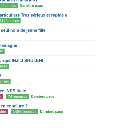
6
réponses
Dernière page
articuliers Très sérieux et rapide e
11
réponses
eul nom de jeune fille
llemagne
se
projet INJILI SHULENI
nses
3
onses
c INPS italie
n
74
réponses
Dernière page
e en conclure ?
trie
1404
réponses
Dernière page