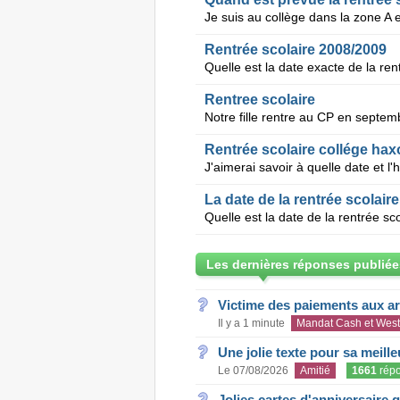
Rentrée scolaire 2008/2009
Rentree scolaire
Rentrée scolaire collége hax
La date de la rentrée scolair
Les dernières réponses publiée
Victime des paiements aux a
Il y a 1 minute
Mandat Cash et West
Une jolie texte pour sa meill
Le 07/08/2026
Amitié
1661
rép
Jolies cartes d'anniversaire 