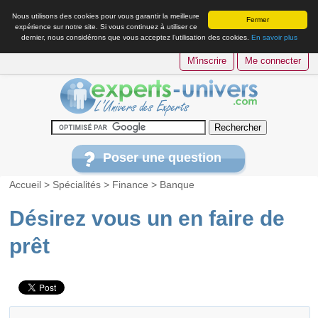
Nous utilisons des cookies pour vous garantir la meilleure
Fermer
expérience sur notre site. Si vous continuez à utiliser ce
dernier, nous considérons que vous acceptez l’utilisation des cookies.
En savoir plus
M'inscrire
Me connecter
Poser une question
Accueil
>
Spécialités
>
Finance
>
Banque
Désirez vous un en faire de
prêt