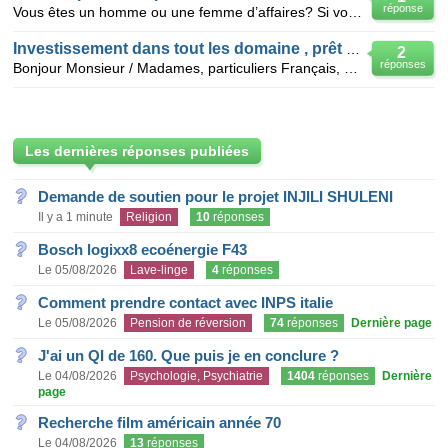
réponse
Vous êtes un homme ou une femme d’affaires? Si vous avez-des soucis de gestions financiers ou si
Investissement dans tout les domaine , prêt et crédit a tout personne
2
réponses
Bonjour Monsieur / Madames, particuliers Français, Belges, Canadiens, Portugais, Italiens, Suisses,
Les dernières réponses publiées
Demande de soutien pour le projet INJILI SHULENI
Il y a 1 minute
Religion
10
réponses
Bosch logixx8 ecoénergie F43
Le 05/08/2026
Lave-linge
4
réponses
Comment prendre contact avec INPS italie
Le 05/08/2026
Pension de réversion
74
réponses
Dernière page
J'ai un QI de 160. Que puis je en conclure ?
Le 04/08/2026
Psychologie, Psychiatrie
1404
réponses
Dernière
page
Recherche film américain année 70
Le 04/08/2026
13
réponses