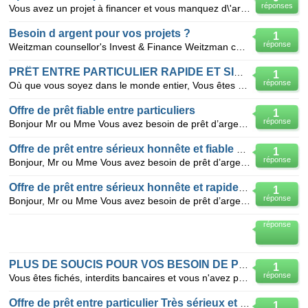
réponses
Vous avez un projet à financer et vous manquez d\'argent. Vous avez de problème d\'argent et vous v
Besoin d argent pour vos projets ?
1
réponse
Weitzman counsellor's Invest & Finance Weitzman counsellor's, société de consulting et
PRÊT ENTRE PARTICULIER RAPIDE ET SIMPLE
1
réponse
Où que vous soyez dans le monde entier, Vous êtes à la recherche d’un prêt d'argent pour la réalisa
Offre de prêt fiable entre particuliers
1
réponse
Bonjour Mr ou Mme Vous avez besoin de prêt d’argent entre particuliers pour faire face aux difficul
Offre de prêt entre sérieux honnête et fiable en Algérie
1
réponse
Bonjour, Mr ou Mme Vous avez besoin de prêt d’argent entre particuliers pour faire face aux difficu
Offre de prêt entre sérieux honnête et rapide en Algérie
1
réponse
Bonjour, Mr ou Mme Vous avez besoin de prêt d’argent entre particuliers pour faire face aux difficu
réponse
PLUS DE SOUCIS POUR VOS BESOIN DE PRET ENTRE PARTICULIER
1
réponse
Vous êtes fichés, interdits bancaires et vous n'avez pas la faveur des banques ou mieux vous avez un
Offre de prêt entre particulier Très sérieux et très rapide Contact d
1