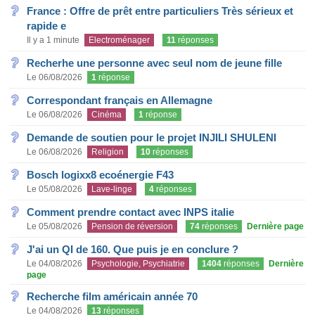
France : Offre de prêt entre particuliers Très sérieux et
rapide e
Il y a 1 minute
Electroménager
11
réponses
Recherhe une personne avec seul nom de jeune fille
Le 06/08/2026
1
réponse
Correspondant français en Allemagne
Le 06/08/2026
Cinéma
1
réponse
Demande de soutien pour le projet INJILI SHULENI
Le 06/08/2026
Religion
10
réponses
Bosch logixx8 ecoénergie F43
Le 05/08/2026
Lave-linge
4
réponses
Comment prendre contact avec INPS italie
Le 05/08/2026
Pension de réversion
74
réponses
Dernière page
J'ai un QI de 160. Que puis je en conclure ?
Le 04/08/2026
Psychologie, Psychiatrie
1404
réponses
Dernière
page
Recherche film américain année 70
Le 04/08/2026
13
réponses