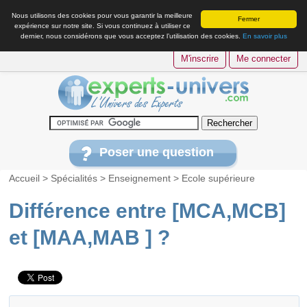
Nous utilisons des cookies pour vous garantir la meilleure
Fermer
expérience sur notre site. Si vous continuez à utiliser ce
dernier, nous considérons que vous acceptez l’utilisation des cookies.
En savoir plus
M'inscrire
Me connecter
Poser une question
Accueil
>
Spécialités
>
Enseignement
>
Ecole supérieure
Différence entre [MCA,MCB]
et [MAA,MAB ] ?