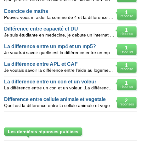
Exercice de maths
1
réponse
Pouvez vous m aider la somme de 4 et la différence entre -2 et 3 la différence entre la somme de
Différence entre capacité et DU
1
réponse
Je suis étudiante en medecine, je debute un internat de medecine generale en novembre et je souhaite
La difference entre un mp4 et un mp5?
1
réponse
Je voudrai savoir quelle est la différence entre un mp4 et un mp5??? et le mieux entre les deux!!!
La différence entre APL et CAF
1
réponse
Je voulais savoir la différence entre l'aide au logement et l'allocation familiale
La difference entre un con et un voleur
1
réponse
La différence entre un con et un voleur...La différence entre Jean Marie Le Ray et Cleptonaute...
Difference entre cellule animale et vegetale
2
réponses
Quel est la difference entre la cellule animale et vegetale en concernant tout les caractere
Les dernières réponses publiées