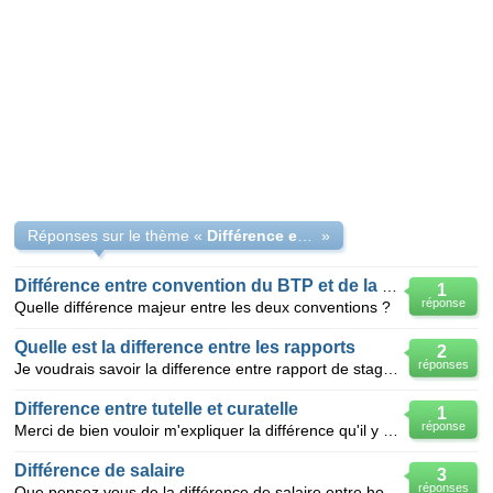
Réponses sur le thème «
Différence entre [MCA,MCB] et [MAA,MAB ] ?
»
Différence entre convention du BTP et de la métallurgie ?
1
réponse
Quelle différence majeur entre les deux conventions ?
Quelle est la difference entre les rapports
2
réponses
Je voudrais savoir la difference entre rapport de stage et une lettrede motivation?
Difference entre tutelle et curatelle
1
réponse
Merci de bien vouloir m'expliquer la différence qu'il y a entre ce deux termes.Dans quelle situation
Différence de salaire
3
réponses
Que pensez vous de la différence de salaire entre homme et femme ? Et la différence de salaire entr