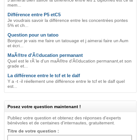
J'aimerai bien savoir la différence entre les 2 diplomes est ce la
mem...
Différence entre P5 etC5
Je voudrais savoir la différence entre les concentrées pontes
5% et ch...
Question pour un tatoo
Bonjour je vais me faire un tatouage et j aimerai faire un Aum
et écri...
MaÃ®tre d'Ã©ducation permanant
Quel est le rÃ´le d'un maÃ®tre d'Ã©ducation permanant,et son
grade et...
La différence entre le tcf et le dalf
Y a -t -il réellement une différence entre le tcf et le dalf quel
est...
Posez votre question maintenant !
Publiez votre question et obtenez des réponses d'experts
bénévoles et de centaines d'internautes, gratuitement.
Titre de votre question :