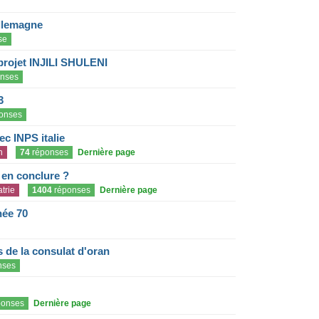
llemagne
se
projet INJILI SHULENI
nses
3
onses
c INPS italie
n
74
réponses
Dernière page
e en conclure ?
trie
1404
réponses
Dernière page
née 70
de la consulat d'oran
nses
onses
Dernière page