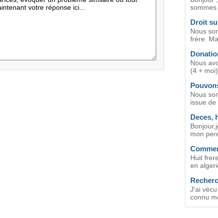
sommes 4
Droit su
Nous som
frère. Ma
Donation
Nous avo
(4 + moi)
Pouvons
Nous som
issue de
Deces, 
Bonjour,j
mon pere
Comment
Huit fre
en algeri
Recherc
J'ai véc
connu mon