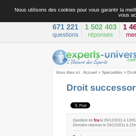
Nous utilisons des cookies pour vous garantir la meill
vous ac
671 221
1 502 403
1 4
questions
réponses
me
Vous êtes ici :
Accueil
>
Spécialités
>
Droi
Droit successor
fza
Question de
le 05/12/2011 à 12h5
Dernière réponse le 29/12/2011 à 21