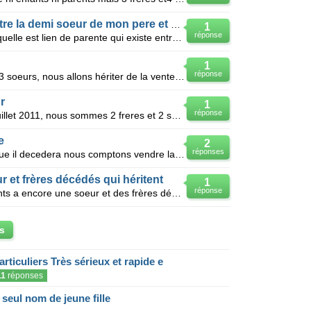
Lien de parente qui existe entre la demi soeur de mon pere et moi
1
réponse
Bonsoir svp pouvez vous me dire quelle est lien de parente qui existe entre moi et la demi soeur de
1
réponse
Bonjour Nous sommes 5 frères et 3 soeurs, nous allons hériter de la vente de 2 maisons qu'à laissé
r
1
réponse
Bonsoir, ma mere est décédé en juillet 2011, nous sommes 2 freres et 2 soeurs, et 1 demi soeur du co
e
2
réponses
Mon pere est toujour en vie , lorsque il decedera nous comptons vendre la maison nous etions 5 frere
 et frères décédés qui héritent
1
réponse
Ma tante décédé veuve sans enfants a encore une soeur et des frères décédés qui ont des enfants (de
s
articuliers Très sérieux et rapide e
11
réponses
eul nom de jeune fille