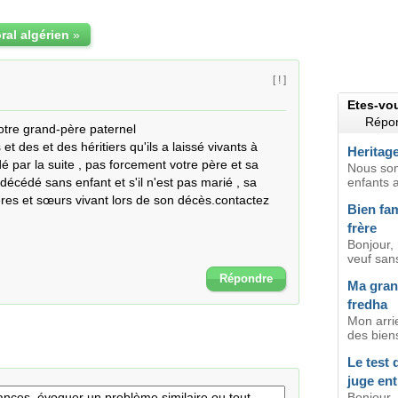
ral algérien
»
[ ! ]
Etes-vo
Répon
tre grand-père paternel 

 des et des héritiers qu'ils a laissé vivants à 
Heritage
é par la suite , pas forcement votre père et sa 
Nous so
décédé sans enfant et s'il n'est pas marié , sa 
enfants a
res et sœurs vivant lors de son décès.contactez 
Bien fam
frère
Bonjour, 
veuf sans
Répondre
Ma grand
fredha
Mon arri
des biens
Le test 
juge ent
Bonjour 