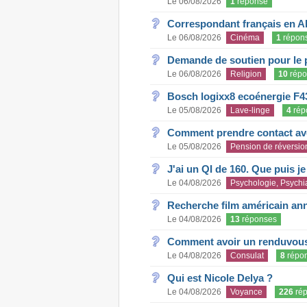
Le 06/08/2026
1
réponse
Correspondant français en A
Le 06/08/2026
Cinéma
1
répon
Demande de soutien pour le 
Le 06/08/2026
Religion
10
répo
Bosch logixx8 ecoénergie F4
Le 05/08/2026
Lave-linge
4
rép
Comment prendre contact ave
Le 05/08/2026
Pension de réversio
J'ai un QI de 160. Que puis j
Le 04/08/2026
Psychologie, Psychia
Recherche film américain an
Le 04/08/2026
13
réponses
Comment avoir un renduvous 
Le 04/08/2026
Consulat
8
répo
Qui est Nicole Delya ?
Le 04/08/2026
Voyance
226
rép