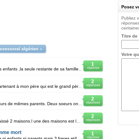
Posez vo
Publiez 
réponses
centaines
Titre de
uccessoral algérien
»
Votre qu
1
réponse
Lors du deces d'un celibataire sans enfants ,la seule restante de sa famille est sa soeur et ses nev
2
réponses
Maison familiale de 04 pièces appartenant à mon père qui est le grand père des petits enfants ma qu
2
réponses
Nous sommes quatre frères et soeurs de mêmes parents. Deux soeurs ont été adoptées par le second ma
2
réponses
Mon père est décédé en 2002, a laissé 2 maisons.l une des maisons est louée(2 locaux commerciaux+1 a
omme mort
1
réponse
Un homme est mort il n a ni femme ni enfants ni parents mais 3 freres et4 soeurs dont seulement un