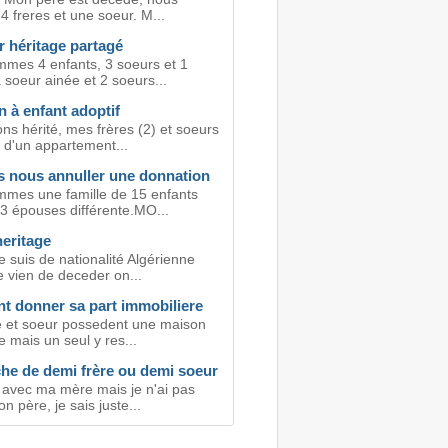
 freres et une soeur. M...
r héritage partagé
mes 4 enfants, 3 soeurs et 1
 soeur ainée et 2 soeurs...
 à enfant adoptif
ns hérité, mes frères (2) et soeurs
 d'un appartement...
 nous annuller une donnation
mes une famille de 15 enfants
 3 épouses différente.MO...
heritage
e suis de nationalité Algérienne
 vien de deceder on...
 donner sa part immobiliere
re et soeur possedent une maison
e mais un seul y res...
he de demi frère ou demi soeur
u avec ma mère mais je n'ai pas
 père, je sais juste...