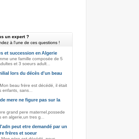
us un expert ?
dez à l'une de ces questions !
s et succession en Algerie
mme une famille composée de 5
dultes et 3 soeurs adult...
ilial lors du décès d'un beau
Mon beau frère est décédé, il était
 enfants, sans...
e mere ne figure pas sur la
ere grand pere maternel,possede
 en algerie,un tres g...
d'adn peut etre demandé par un
re frères et soeur
, Mon père est décédé, nous