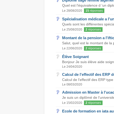
Diplome sage femme algérien
Quel est l'équivalence d 'un di
Le 28/08/2020
15
réponses
Spécialisation médicale a l'u
Quels sont les différentes spécia
Le 25/08/2020
2
réponses
Montant de la pension a l'ift
Salut, quel est le montant de la 
Le 22/06/2020
2
réponses
Élève Soignant
Bonjour Je suis élève aide soigna
Le 24/04/2020
Calcul de l'effectif des ERP d
Calcul de l'effectif des ERP typ
Le 08/03/2020
Admission en Master à l'uca
Je suis un diplômé de l'universi
Le 15/02/2020
2
réponses
Ecole de formation en iata a