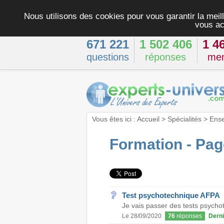
Nous utilisons des cookies pour vous garantir la meill
vous ac
671 221
1 502 406
1 4
questions
réponses
me
Vous êtes ici :
Accueil
>
Spécialités
>
Ens
Formation - Pag
Test psychotechnique AFPA
Je vais passer des tests psychot
Le 28/09/2020
76
réponses
Derni