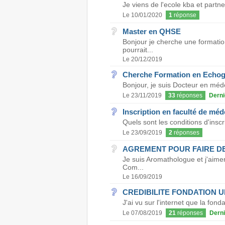
Je viens de l'ecole kba et partner
Le 10/01/2020
1
réponse
Master en QHSE
Bonjour je cherche une format
pourrait...
Le 20/12/2019
Cherche Formation en Echog
Bonjour, je suis Docteur en médec
Le 23/11/2019
33
réponses
Derni
Inscription en faculté de méd
Quels sont les conditions d'ins
Le 23/09/2019
2
réponses
AGREMENT POUR FAIRE D
Je suis Aromathologue et j'aime
Com...
Le 16/09/2019
CREDIBILITE FONDATION 
J'ai vu sur l'internet que la fond
Le 07/08/2019
21
réponses
Derni