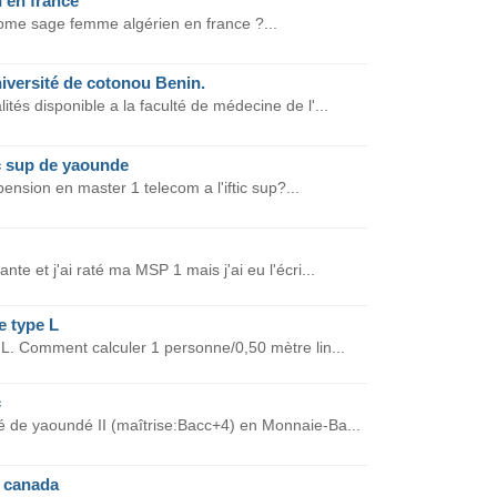
 en france
plome sage femme algérien en france ?...
niversité de cotonou Benin.
lités disponible a la faculté de médecine de l'...
ic sup de yaounde
pension en master 1 telecom a l'iftic sup?...
nte et j'ai raté ma MSP 1 mais j'ai eu l'écri...
e type L
e L. Comment calculer 1 personne/0,50 mètre lin...
c
té de yaoundé II (maîtrise:Bacc+4) en Monnaie-Ba...
u canada