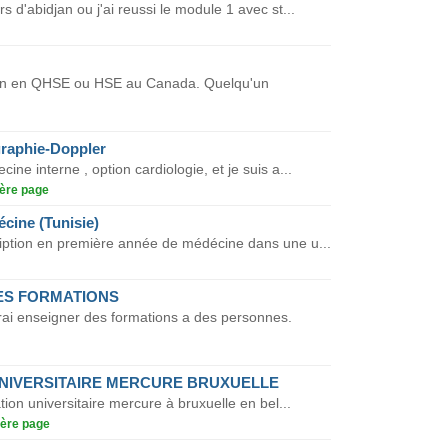
s d'abidjan ou j'ai reussi le module 1 avec st...
ion en QHSE ou HSE au Canada. Quelqu'un
raphie-Doppler
ine interne , option cardiologie, et je suis a...
ère page
écine (Tunisie)
cription en première année de médécine dans une u...
ES FORMATIONS
rai enseigner des formations a des personnes.
UNIVERSITAIRE MERCURE BRUXUELLE
ation universitaire mercure à bruxuelle en bel...
ère page