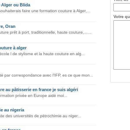
 Alger ou Blida
ouhaiterais faire une formation couture à Alger,...
Votre qu
e, Oran
ure prêt à port, traditionnelle, haute couture,…...
uture à alger
école l de stylisme et la haute couture en alg...
ité par correspondance avec l'IFP, es ce que mon...
e au pâtisserie en france je suis algéri
ormation privée en Europe aidé moi...
e au nigeria
liste des universités de pétrochimie au niger...