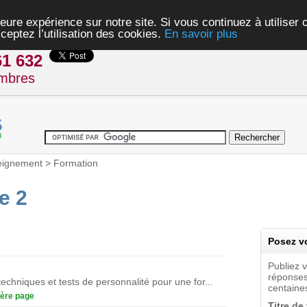
eure expérience sur notre site. Si vous continuez à utiliser
ceptez l’utilisation des cookies.
En savoir plus
61 632
mbres
eignement
>
Formation
e 2
Posez vo
Publiez 
réponses
echniques et tests de personnalité pour une for...
centaines
ère page
Titre de