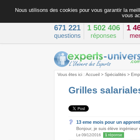
Nous utilisons des cookies pour vous garantir la meill
vous ac
671 221
1 502 406
1 4
questions
réponses
me
Vous êtes ici :
Accueil
>
Spécialités
>
Empl
Grilles salariale
13 eme mois pour un apprent
Bonjour, je suis élève ingénieu
Le 09/12/2016
1
réponse