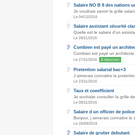
Salaire NO B 8 des nations u
Je voudrais savoir la grille sala
Le 04/12/2016
Salaire assistant sécurité cl
Quelle est le salaire d'un assist
Le 28/11/2016
Combien est payé un archite
Combien est payé un architecte.
Le 27/11/2016
2
réponses
Pretention salarial bac+3
J aimerais connaitre la pretenti
Le 23/11/2016
Taux et coeefficient
Je souhaite consulter la grille 
Le 08/11/2016
Salaire d un officier de police
Bonjour, j aimerais connaitre le sa
Le 26/09/2016
Salaire de grutier debutant