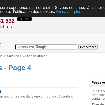
eure expérience sur notre site. Si vous continuez à utiliser
ceptez l’utilisation des cookies.
En savoir plus
61 632
mbres
oi
>
Salaires
>
Grilles salariales
s - Page 4
Posez vo
Publiez 
i
réponses
r en apprentissage dans une entreprise dépendant...
centaines
Titre de