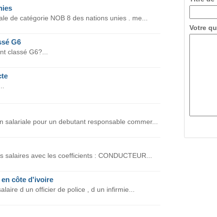
nies
riale de catégorie NOB 8 des nations unies . me...
Votre qu
assé G6
ant classé G6?...
cte
..
on salariale pour un debutant responsable commer...
des salaires avec les coefficients : CONDUCTEUR...
 en côte d'ivoire
laire d un officier de police , d un infirmie...