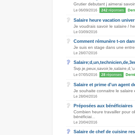
Grutier debutant j aimerai savoir
Le 06/09/2016
242
réponses
Der
Salaire heure vacation univers
Je voudrais savoir le salaire / h
Le 03/09/2016
Comment rémunère t-on dans 
Je suis en stage dans une entrepr
Le 28/07/2016
Salaire;d,un,technicien,de,3
Svp.je,peux,savoir,le,salaire,d,
Le 07/05/2016
28
réponses
Derni
Salaire et prime d'un agent 
Je souhaite connaitre le salaire 
Le 28/04/2016
Préposées aux bénéficiaires
Combien heure travailler pour 
bénéficiai...
Le 20/04/2016
Salaire de chef de cuisine res