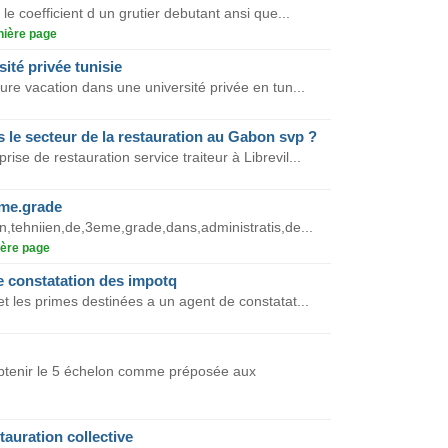
 le coefficient d un grutier debutant ansi que...
nière page
ité privée tunisie
eure vacation dans une université privée en tun...
le secteur de la restauration au Gabon svp ?
ise de restauration service traiteur à Librevil...
eme.grade
'un,tehniien,de,3eme,grade,dans,administratis,de...
ère page
de constatation des impotq
et les primes destinées a un agent de constatat...
obtenir le 5 échelon comme préposée aux
tauration collective