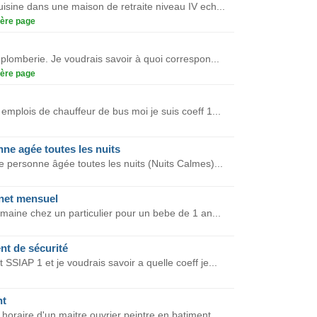
isine dans une maison de retraite niveau IV ech...
ère page
 plomberie. Je voudrais savoir à quoi correspon...
ère page
 emplois de chauffeur de bus moi je suis coeff 1...
nne agée toutes les nuits
e personne âgée toutes les nuits (Nuits Calmes)...
 net mensuel
maine chez un particulier pour un bebe de 1 an...
ent de sécurité
SSIAP 1 et je voudrais savoir a quelle coeff je...
nt
horaire d'un maitre ouvrier peintre en batiment...