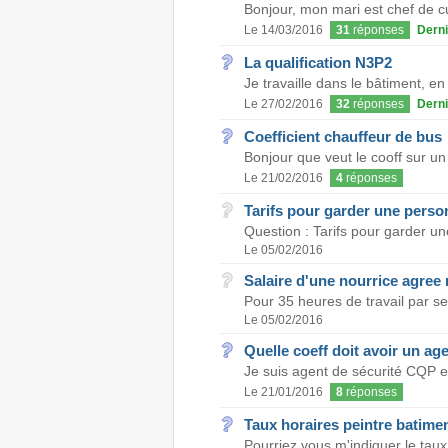
Bonjour, mon mari est chef de cu
Le 14/03/2016
31
réponses
Derni
La qualification N3P2
Je travaille dans le bâtiment, en
Le 27/02/2016
32
réponses
Derni
Coefficient chauffeur de bus
Bonjour que veut le cooff sur un
Le 21/02/2016
4
réponses
Tarifs pour garder une perso
Question : Tarifs pour garder un
Le 05/02/2016
Salaire d'une nourrice agree
Pour 35 heures de travail par se
Le 05/02/2016
Quelle coeff doit avoir un ag
Je suis agent de sécurité CQP et 
Le 21/01/2016
8
réponses
Taux horaires peintre batime
Pourriez vous m'indiquer le taux 